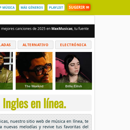
SUGERIR ✉
P MÚSICA
MÁS GÉNEROS
PLAYLIST
as mejores canciones de 2025 en
MaxMusicas
, tu fuente
LADAS
ALTERNATIVO
ELECTRÓNICA
o
The Weeknd
Billie Eilish
Ingles en línea.
icas, nuestro sitio web de música en línea, te
ra nuevas melodías y revive tus favoritas del