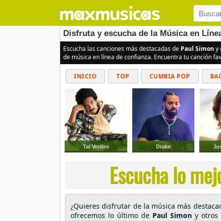
Disfruta y escucha de la Música en Líne
Escucha las canciones más destacadas de
Paul Simon
y 
de música en línea de confianza. Encuentra tu canción fa
INICIO
TOP
CUMBIA POP
BA
Tai Verdes
Drake
Ju
Escucha lo mejo
¿Quieres disfrutar de la música más destac
ofrecemos lo último de
Paul Simon
y otros 