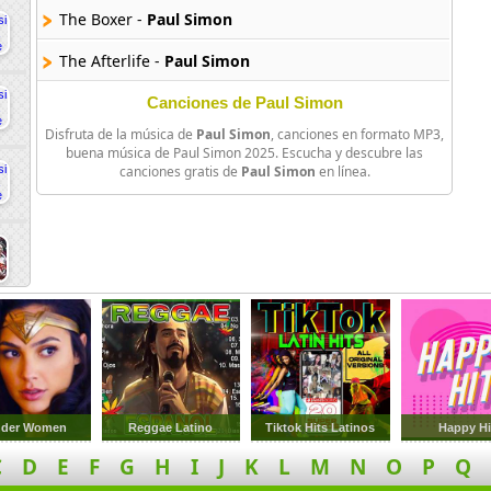
The Boxer -
Paul Simon
The Afterlife -
Paul Simon
Canciones de Paul Simon
Disfruta de la música de
Paul Simon
, canciones en formato MP3,
buena música de Paul Simon 2025. Escucha y descubre las
canciones gratis de
Paul Simon
en línea.
der Women
Reggae Latino
Tiktok Hits Latinos
Happy Hi
C
D
E
F
G
H
I
J
K
L
M
N
O
P
Q