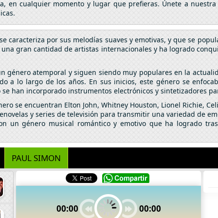
da, en cualquier momento y lugar que prefieras. Únete a nuestra
icas.
e caracteriza por sus melodías suaves y emotivas, y que se popul
r una gran cantidad de artistas internacionales y ha logrado conqu
 un género atemporal y siguen siendo muy populares en la actuali
 a lo largo de los años. En sus inicios, este género se enfocaba
po se han incorporado instrumentos electrónicos y sintetizadores 
nero se encuentran Elton John, Whitney Houston, Lionel Richie, Celin
lenovelas y series de televisión para transmitir una variedad de emo
son un género musical romántico y emotivo que ha logrado tras
PAUL SIMON
00:00
00:00