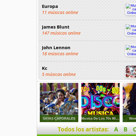
Europa
11 músicas online
James Blunt
147 músicas online
John Lennon
18 músicas online
Kc
5 músicas online
Martika
22 músicas online
Norah Jones
52 músicas online
SAYAS CAPORALES
Musica De Los 70s 80s 90s
Won
Todos los artistas:
A
B
Paul Simon
45 músicas online