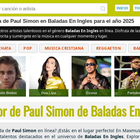
INICIO
TO
a de Paul Simon en Baladas En Ingles para el año 2025
otros artistas talentosos en el género
Baladas En Ingles
en línea. Disfruta de l
vorita y sumérgete en la música en cualquier momento y lugar.
CHATA
POP
MUSICA CRISTIANA
REGGAETON
BA
CUMBIAS
stin Bieber
Dua Lipa
Ozuna
Farruk
r de Paul Simon de Baladas En 
ada de
Paul Simon
en línea? ¡Estás en el lugar perfecto! En Maxmus
talentos destacados en el universo de
Baladas En Ingles
. Explo