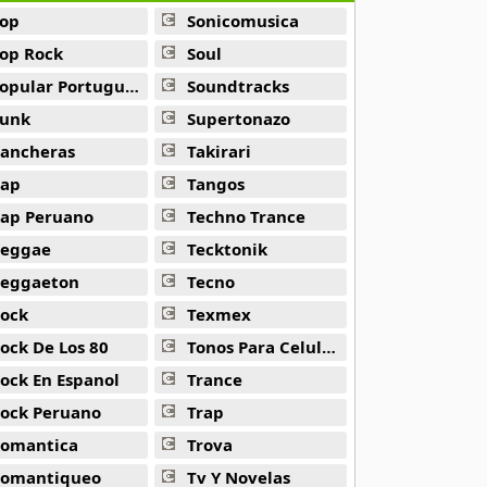
op
Sonicomusica
op Rock
Soul
opular Portuguesa
Soundtracks
unk
Supertonazo
ancheras
Takirari
ap
Tangos
ap Peruano
Techno Trance
eggae
Tecktonik
eggaeton
Tecno
ock
Texmex
ock De Los 80
Tonos Para Celulares
ock En Espanol
Trance
ock Peruano
Trap
omantica
Trova
omantiqueo
Tv Y Novelas