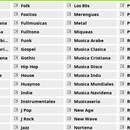
Folk
Los 80s
P
Foxitos
Merengues
P
ana
Fullmusicas
Metal
P
na
Fulltono
Miqueas
P
ana
Funk
Musica Arabe
R
ana
Gospel
Musica Clasica
R
ana
Gothic
Musica Cristiana
R
Hip Hop
Musica Disco
R
a
House
Musica Indu
R
Huaynos
Musica Mundiales
R
Indie
Musica Navidena
R
Instrumentales
Musicaseria
R
J Pop
New Age
R
J Rock
New Wave
R
Jazz
Nortena
R