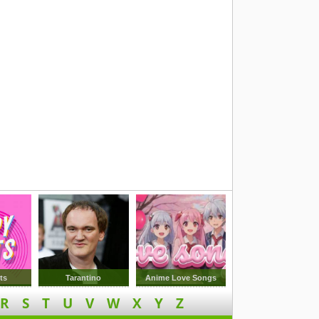
ts
Tarantino
Anime Love Songs
R
S
T
U
V
W
X
Y
Z