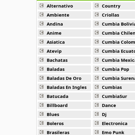
Alternativo
Country
Phil Collins
Ambiente
Criollas
79 músicas online
Andina
Cumbia Bolivi
Anime
Cumbia Chile
Seleccion Baladas
46 músicas online
Asiatica
Cumbia Colombi
Atevip
Cumbia Ecuatori
Susan Boyle
Bachatas
Cumbia Mexic
10 músicas online
Baladas
Cumbia Pop
The Autumn Defense
Baladas De Oro
Cumbia Suren
10 músicas online
Baladas En Ingles
Cumbias
Batucada
CumbiaSur
The Corrs
14 músicas online
Billboard
Dance
Blues
Dj
The Eagles
22 músicas online
Boleros
Electronica
Brasileras
Emo Punk