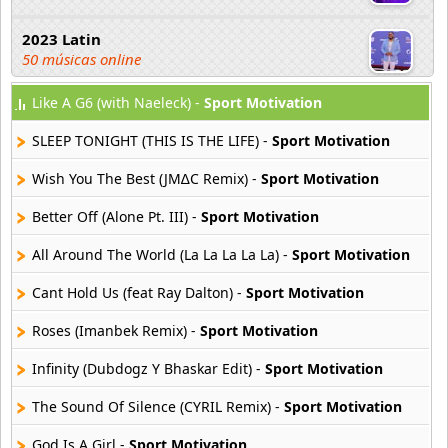
2023 Latin
50 músicas online
Like A G6 (with Naeleck) -
Sport Motivation
2023 Pop
80 músicas online
SLEEP TONIGHT (THIS IS THE LIFE) -
Sport Motivation
2023 Rock
Wish You The Best (JM∆C Remix) -
Sport Motivation
59 músicas online
Better Off (Alone Pt. III) -
Sport Motivation
80s Acoustic Hits
All Around The World (La La La La La) -
Sport Motivation
37 músicas online
Cant Hold Us (feat Ray Dalton) -
Sport Motivation
80s Ballads
48 músicas online
Roses (Imanbek Remix) -
Sport Motivation
Infinity (Dubdogz Y Bhaskar Edit) -
Sport Motivation
80s Pop Rock
50 músicas online
The Sound Of Silence (CYRIL Remix) -
Sport Motivation
God Is A Girl -
Sport Motivation
90s Acoustic Hits