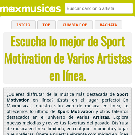
INICIO
TOP
CUMBIA POP
BACHATA
Escucha lo mejor de Sport
POP
MUSICA CRISTIANA
REGGAETON
BALADAS
ALTERNATIVO
ELECTRÓNICA
Motivation de Varios Artistas
CUMBIAS
en línea.
¿Quieres disfrutar de la música más destacada de
Sport
Motivation
en línea? ¡Estás en el lugar perfecto! En
Maxmusicas, nuestro sitio web de música en línea, te
ofrecemos lo último de
Sport Motivation
y otros talentos
destacados en el universo de
Varios Artistas
. Explora
nuevas melodías y revive tus favoritas del pasado. Disfruta
de música en línea ilimitada, en cualquier momento y lugar
que prefieras. Únete a nuestra vibrante comunidad en línea