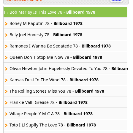
Bob Marley Is This Love 78 -
Billboard 1978
Billy Ocean
4 músicas online
Boney M Raputin 78 -
Billboard 1978
Gilbert O Sullivan
Billy Joel Honesty 78 -
Billboard 1978
15 músicas online
Ramones I Wanna Be Sedatede 78 -
Billboard 1978
Queen Don T Stop Me Now 78 -
Billboard 1978
Olivia Newton John Hopelessly Devoted To You 78 -
Billboard 
Kansas Dust In The Wind 78 -
Billboard 1978
The Rolling Stones Miss You 78 -
Billboard 1978
Frankie Valli Grease 78 -
Billboard 1978
Village People Y M C A 78 -
Billboard 1978
Toto I Ll Suplly The Love 78 -
Billboard 1978