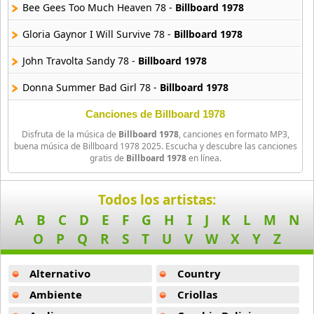
Bee Gees Too Much Heaven 78 -
Billboard 1978
Gloria Gaynor I Will Survive 78 -
Billboard 1978
John Travolta Sandy 78 -
Billboard 1978
Donna Summer Bad Girl 78 -
Billboard 1978
John Paul Young Love Is In Air 78 -
Billboard 1978
Canciones de Billboard 1978
Disfruta de la música de
Billboard 1978
, canciones en formato MP3,
Andy Gibb Shadow Dancing 78 -
Billboard 1978
buena música de Billboard 1978 2025. Escucha y descubre las canciones
gratis de
Billboard 1978
en línea.
The Cars Just Whant I Needed 78 -
Billboard 1978
O M D Electricity 78 -
Billboard 1978
Todos los artistas:
A
B
C
D
E
F
G
H
I
J
K
L
M
N
Sweet Love Is Like Oxygen 78 -
Billboard 1978
O
P
Q
R
S
T
U
V
W
X
Y
Z
Alternativo
Country
Ambiente
Criollas