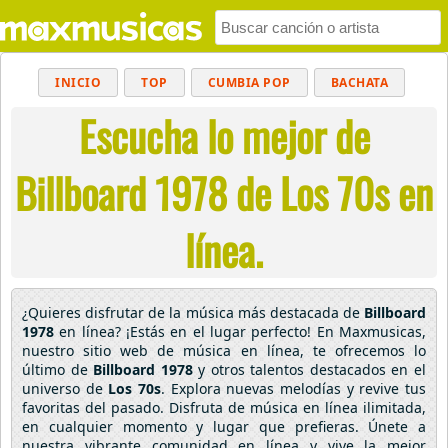
INICIO
TOP
CUMBIA POP
BACHATA
Escucha lo mejor de
POP
MUSICA CRISTIANA
REGGAETON
BALADAS
ALTERNATIVO
ELECTRÓNICA
Billboard 1978 de Los 70s en
CUMBIAS
línea.
¿Quieres disfrutar de la música más destacada de
Billboard
1978
en línea? ¡Estás en el lugar perfecto! En Maxmusicas,
nuestro sitio web de música en línea, te ofrecemos lo
último de
Billboard 1978
y otros talentos destacados en el
universo de
Los 70s
. Explora nuevas melodías y revive tus
favoritas del pasado. Disfruta de música en línea ilimitada,
en cualquier momento y lugar que prefieras. Únete a
nuestra vibrante comunidad en línea y vive la mejor