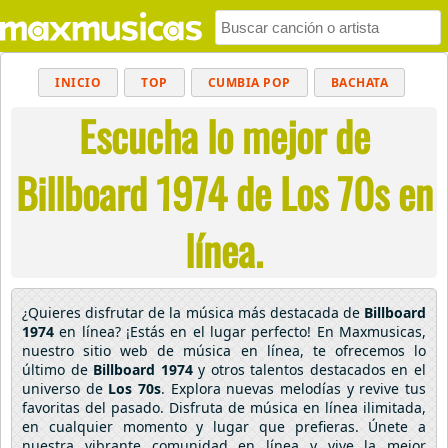
INICIO
TOP
CUMBIA POP
BACHATA
Escucha lo mejor de
POP
MUSICA CRISTIANA
REGGAETON
BALADAS
ALTERNATIVO
ELECTRÓNICA
Billboard 1974 de Los 70s en
CUMBIAS
línea.
¿Quieres disfrutar de la música más destacada de
Billboard
1974
en línea? ¡Estás en el lugar perfecto! En Maxmusicas,
nuestro sitio web de música en línea, te ofrecemos lo
último de
Billboard 1974
y otros talentos destacados en el
universo de
Los 70s
. Explora nuevas melodías y revive tus
favoritas del pasado. Disfruta de música en línea ilimitada,
en cualquier momento y lugar que prefieras. Únete a
nuestra vibrante comunidad en línea y vive la mejor