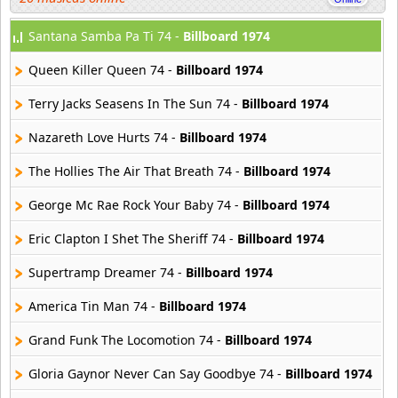
Santana Samba Pa Ti 74 -
Billboard 1974
Billy Ocean
4 músicas online
Queen Killer Queen 74 -
Billboard 1974
Gilbert O Sullivan
Terry Jacks Seasens In The Sun 74 -
Billboard 1974
15 músicas online
Nazareth Love Hurts 74 -
Billboard 1974
The Hollies The Air That Breath 74 -
Billboard 1974
George Mc Rae Rock Your Baby 74 -
Billboard 1974
Eric Clapton I Shet The Sheriff 74 -
Billboard 1974
Supertramp Dreamer 74 -
Billboard 1974
America Tin Man 74 -
Billboard 1974
Grand Funk The Locomotion 74 -
Billboard 1974
Gloria Gaynor Never Can Say Goodbye 74 -
Billboard 1974