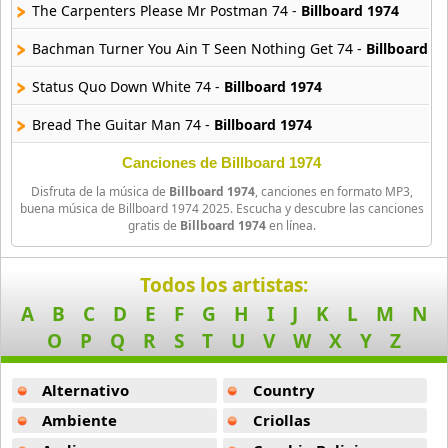
The Carpenters Please Mr Postman 74 -
Billboard 1974
Bachman Turner You Ain T Seen Nothing Get 74 -
Billboard 1
Status Quo Down White 74 -
Billboard 1974
Bread The Guitar Man 74 -
Billboard 1974
Canciones de Billboard 1974
Disfruta de la música de
Billboard 1974
, canciones en formato MP3,
buena música de Billboard 1974 2025. Escucha y descubre las canciones
gratis de
Billboard 1974
en línea.
Todos los artistas:
A
B
C
D
E
F
G
H
I
J
K
L
M
N
O
P
Q
R
S
T
U
V
W
X
Y
Z
Alternativo
Country
Ambiente
Criollas