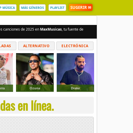
SUGERIR ✉
P MÚSICA
MÁS GÉNEROS
PLAYLIST
res canciones de 2025 en
MaxMusicas
, tu fuente de
LADAS
ALTERNATIVO
ELECTRÓNICA
rra
Ozuna
Drake
das en línea.