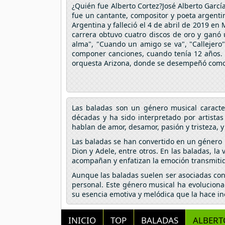
¿Quién fue Alberto Cortez?José Alberto Garcí
fue un cantante, compositor y poeta argenti
Argentina y falleció el 4 de abril de 2019 e
carrera obtuvo cuatro discos de oro y gan
alma", "Cuando un amigo se va", "Callejero"
componer canciones, cuando tenía 12 años. Un
orquesta Arizona, donde se desempeñó como 
Las baladas son un género musical caracte
décadas y ha sido interpretado por artista
hablan de amor, desamor, pasión y tristeza, y
Las baladas se han convertido en un género 
Dion y Adele, entre otros. En las baladas, l
acompañan y enfatizan la emoción transmitida
Aunque las baladas suelen ser asociadas con
personal. Este género musical ha evoluciona
su esencia emotiva y melódica que la hace i
INICIO
TOP
BALADAS
ALBERT