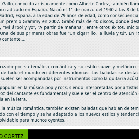
a Gallo, conocido artísticamente como Alberto Cortez, también llam
no radicado en España. Nació el 11 de marzo del 1940 a las 8 de
n Madrid, España, a la edad de 79 años de edad, como consecuencia
ó un premio Grammy en 2007. Grabó más de 40 discos, donde dest
, "Mi árbol y yo", "A partir de mañana", entre otros éxitos. Inic
a de sus primeras obras fue “Un cigarrillo, la lluvia y tú”. En 1
cantante....
rizado por su temática romántica y su estilo suave y melódico.
s de todo el mundo en diferentes idiomas. Las baladas se desta
 suelen ser acompañadas por instrumentos como la guitarra acústica
popular en la música pop y rock, siendo interpretadas por artista
a voz del cantante es fundamental y suele ser el centro de atención
 en la letra.
 la música romántica, también existen baladas que hablan de temas
do con el tiempo y se ha adaptado a los nuevos estilos y tenden
nolvidable para muchos oyentes.
O CORTEZ