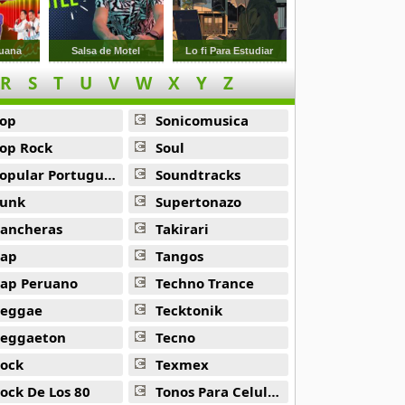
uana
Salsa de Motel
Lo fi Para Estudiar
R
S
T
U
V
W
X
Y
Z
op
Sonicomusica
op Rock
Soul
opular Portuguesa
Soundtracks
unk
Supertonazo
ancheras
Takirari
ap
Tangos
ap Peruano
Techno Trance
eggae
Tecktonik
eggaeton
Tecno
ock
Texmex
ock De Los 80
Tonos Para Celulares