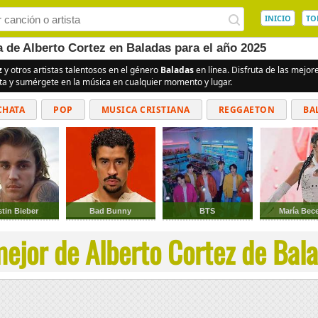
INICIO
TO
a de Alberto Cortez en Baladas para el año 2025
z
y otros artistas talentosos en el género
Baladas
en línea. Disfruta de las mejo
ita y sumérgete en la música en cualquier momento y lugar.
CHATA
POP
MUSICA CRISTIANA
REGGAETON
BA
CUMBIAS
stin Bieber
Bad Bunny
BTS
María Bece
ejor de Alberto Cortez de Bala