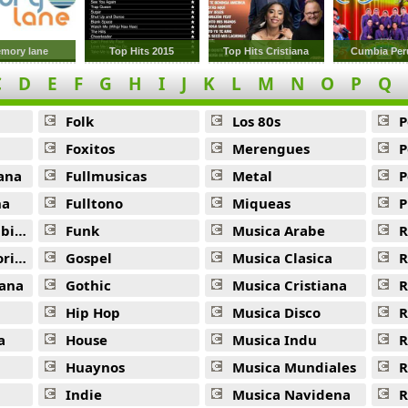
Camina Siempre Adelante -
Alberto Cortez
mory lane
Top Hits 2015
Top Hits Cristiana
Cumbia Per
Distancia -
Alberto Cortez
C
D
E
F
G
H
I
J
K
L
M
N
O
P
Q
En Rincon Del Alma -
Alberto Cortez
Folk
Los 80s
P
Romance Del Molinero -
Alberto Cortez
Foxitos
Merengues
P
ana
Fullmusicas
Metal
P
na
Fulltono
Miqueas
P
ana
Funk
Musica Arabe
R
ana
Gospel
Musica Clasica
R
ana
Gothic
Musica Cristiana
R
Hip Hop
Musica Disco
R
a
House
Musica Indu
R
Huaynos
Musica Mundiales
R
Indie
Musica Navidena
R