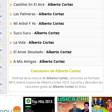
Castillos En El Aire -
Alberto Cortez
Las Palmeras -
Alberto Cortez
Mi Arbol Y Yo -
Alberto Cortez
Sucu Sucu -
Alberto Cortez
La Vida -
Alberto Cortez
El Amor Desolado -
Alberto Cortez
A Mis Amigos -
Alberto Cortez
Callejero -
Alberto Cortez
Canciones de Alberto Cortez
Disfruta de la música de
Alberto Cortez
, canciones en formato
La Minifalda -
Alberto Cortez
MP3, buena música de Alberto Cortez 2025. Escucha y descubre las
canciones gratis de
Alberto Cortez
en línea.
Piel De Luna Enamorada -
Alberto Cortez
Companera Mia -
Alberto Cortez
Siempre Hay Algo Mas -
Alberto Cortez