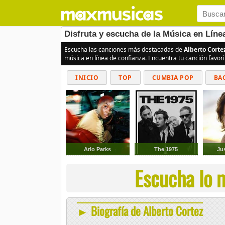
Disfruta y escucha de la Música en Líne
Escucha las canciones más destacadas de
Alberto Corte
música en línea de confianza. Encuentra tu canción favor
INICIO
TOP
CUMBIA POP
BA
Arlo Parks
The 1975
Ju
Escucha lo m
► Biografía de Alberto Cortez