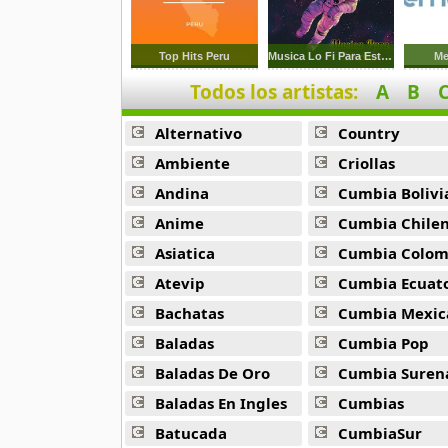
Jencarlos Canela
14 músicas online
Top Hits Peru
Musica Lo Fi Para Estudiar 1
Me
Todos los artistas:
A
B
Jose Luis Rodriguez El Puma
56 músicas online
Alternativo
Country
Jose Maria Napoleon
Ambiente
Criollas
41 músicas online
Andina
Cumbia Bolivi
Anime
Cumbia Chile
Kika Edgar
13 músicas online
Asiatica
Cumbia Colombi
Atevip
Cumbia Ecuatori
La Mafia
Bachatas
Cumbia Mexic
4 músicas online
Baladas
Cumbia Pop
Luis Fonsi
Baladas De Oro
Cumbia Suren
162 músicas online
Baladas En Ingles
Cumbias
Batucada
CumbiaSur
Luis Santiago