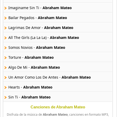
56 músicas online
Imaginame Sin Ti -
Abraham Mateo
Jose Maria Napoleon
41 músicas online
Bailar Pegados -
Abraham Mateo
Lagrimas De Amor -
Abraham Mateo
Kika Edgar
13 músicas online
All The Girls (La La La) -
Abraham Mateo
Somos Novios -
Abraham Mateo
La Mafia
4 músicas online
Torture -
Abraham Mateo
Luis Fonsi
Algo De Mi -
Abraham Mateo
162 músicas online
Un Amor Como Los De Antes -
Abraham Mateo
Luis Santiago
Hearts -
Abraham Mateo
88 músicas online
Sin Ti -
Abraham Mateo
Marco Antonio Solis
165 músicas online
Como Yo Te Amo -
Abraham Mateo
Canciones de Abraham Mateo
Disfruta de la música de
Abraham Mateo
, canciones en formato MP3,
Fue Un Error Amarte -
Abraham Mateo