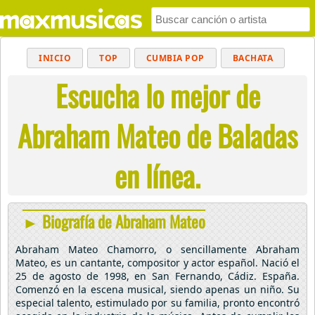
INICIO
TOP
CUMBIA POP
BACHATA
Escucha lo mejor de
POP
MUSICA CRISTIANA
REGGAETON
BALADAS
ALTERNATIVO
ELECTRÓNICA
Abraham Mateo de Baladas
CUMBIAS
en línea.
► Biografía de Abraham Mateo
Abraham Mateo Chamorro, o sencillamente Abraham
Mateo, es un cantante, compositor y actor español. Nació el
25 de agosto de 1998, en San Fernando, Cádiz. España.
Comenzó en la escena musical, siendo apenas un niño. Su
especial talento, estimulado por su familia, pronto encontró