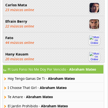
Carlos Mata
23 músicas online
Efrain Berry
22 músicas online
Fato
44 músicas online
Hany Kauam
20 músicas online
Ft Luis Fonsi No Me Doy Por Vencido -
Abraham Mateo
Jaime Camil
18 músicas online
Hoy Tengo Ganas De Ti -
Abraham Mateo
Jencarlos Canela
I Choose That Girl -
Abraham Mateo
14 músicas online
Te Amare -
Abraham Mateo
Jose Luis Rodriguez El Puma
El Jardin Prohibido -
Abraham Mateo