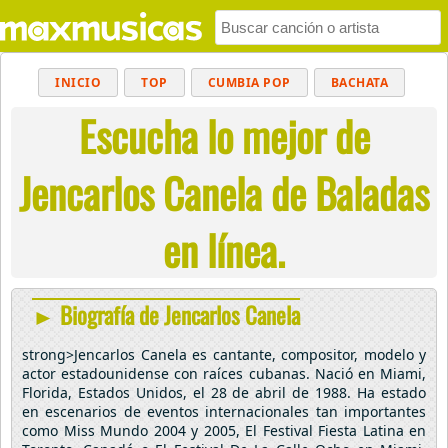
INICIO
TOP
CUMBIA POP
BACHATA
Escucha lo mejor de
POP
MUSICA CRISTIANA
REGGAETON
BALADAS
ALTERNATIVO
ELECTRÓNICA
Jencarlos Canela de Baladas
CUMBIAS
en línea.
► Biografía de Jencarlos Canela
strong>Jencarlos Canela es cantante, compositor, modelo y
actor estadounidense con raíces cubanas. Nació en Miami,
Florida, Estados Unidos, el 28 de abril de 1988. Ha estado
en escenarios de eventos internacionales tan importantes
como Miss Mundo 2004 y 2005, El Festival Fiesta Latina en