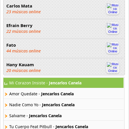
Carlos Mata
23 músicas online
Efrain Berry
22 músicas online
Fato
44 músicas online
Hany Kauam
20 músicas online
Mi Corazon Insiste -
Jencarlos Canela
Jaime Camil
18 músicas online
Amor Quedate -
Jencarlos Canela
Jencarlos Canela
Nadie Como Yo -
Jencarlos Canela
14 músicas online
Salvame -
Jencarlos Canela
Jose Luis Rodriguez El Puma
Tu Cuerpo Feat Pitbull -
Jencarlos Canela