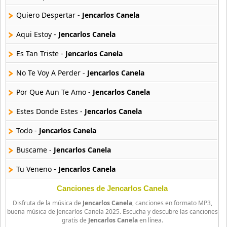
56 músicas online
Quiero Despertar -
Jencarlos Canela
Jose Maria Napoleon
41 músicas online
Aqui Estoy -
Jencarlos Canela
Es Tan Triste -
Jencarlos Canela
Kika Edgar
13 músicas online
No Te Voy A Perder -
Jencarlos Canela
Por Que Aun Te Amo -
Jencarlos Canela
La Mafia
4 músicas online
Estes Donde Estes -
Jencarlos Canela
Luis Fonsi
Todo -
Jencarlos Canela
162 músicas online
Buscame -
Jencarlos Canela
Luis Santiago
Tu Veneno -
Jencarlos Canela
88 músicas online
Canciones de Jencarlos Canela
Marco Antonio Solis
Disfruta de la música de
Jencarlos Canela
, canciones en formato MP3,
165 músicas online
buena música de Jencarlos Canela 2025. Escucha y descubre las canciones
gratis de
Jencarlos Canela
en línea.