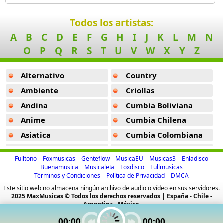
Myriam Hernandez
10 músicas online
Todos los artistas:
A
B
C
D
E
F
G
H
I
J
K
L
M
N
Pablo Lopez
19 músicas online
O
P
Q
R
S
T
U
V
W
X
Y
Z
Pablo Milanes
Alternativo
Country
101 músicas online
Ambiente
Criollas
Andina
Cumbia Boliviana
Paloma San Basilio
55 músicas online
Anime
Cumbia Chilena
Asiatica
Cumbia Colombiana
Pandora
83 músicas online
Atevip
Cumbia Ecuatoriana
Fulltono
Foxmusicas
Genteflow
MusicaEU
Musicas3
Enladisco
Bachatas
Cumbia Mexicana
Buenamusica
Musicaleta
Foxdisco
Fullmusicas
Samo
Términos y Condiciones
Política de Privacidad
DMCA
Baladas
Cumbia Pop
15 músicas online
Este sitio web no almacena ningún archivo de audio o vídeo en sus servidores.
Baladas De Oro
Cumbia Surena
2025 MaxMusicas © Todos los derechos reservados | España - Chile -
Argentina - México.
Tranzas
Baladas En Ingles
Cumbias
98 músicas online
00:00
00:00