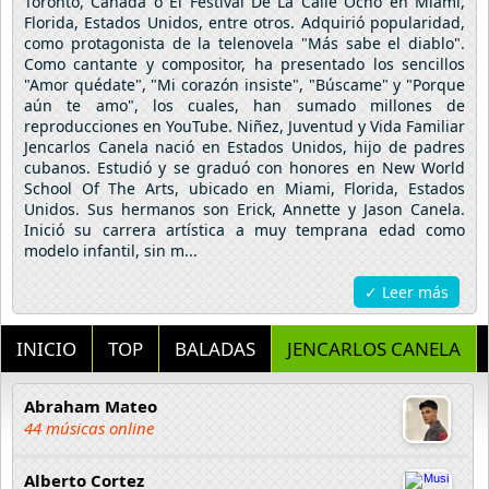
Toronto, Canadá o El Festival De La Calle Ocho en Miami,
Florida, Estados Unidos, entre otros. Adquirió popularidad,
como protagonista de la telenovela "Más sabe el diablo".
Como cantante y compositor, ha presentado los sencillos
"Amor quédate", "Mi corazón insiste", "Búscame" y "Porque
aún te amo", los cuales, han sumado millones de
reproducciones en YouTube. Niñez, Juventud y Vida Familiar
Jencarlos Canela nació en Estados Unidos, hijo de padres
cubanos. Estudió y se graduó con honores en New World
School Of The Arts, ubicado en Miami, Florida, Estados
Unidos. Sus hermanos son Erick, Annette y Jason Canela.
Inició su carrera artística a muy temprana edad como
modelo infantil, sin m...
✓ Leer más
INICIO
TOP
BALADAS
JENCARLOS CANELA
Abraham Mateo
44 músicas online
Alberto Cortez