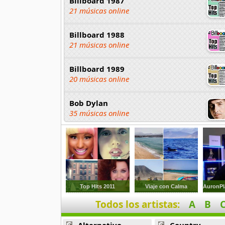
Billboard 1987
21 músicas online
Billboard 1988
21 músicas online
Billboard 1989
20 músicas online
Bob Dylan
35 músicas online
Full 80s
121 músicas online
Juan Bau
3 músicas online
Top Hits 2011
Viaje con Calma
Todos los artistas:
A
B
Los Diablos
3 músicas online