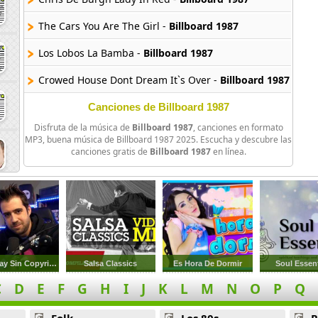
The Cars You Are The Girl -
Billboard 1987
Los Lobos La Bamba -
Billboard 1987
Crowed House Dont Dream It`s Over -
Billboard 1987
The B 52 El Rock De La Langosta (Bonus Track) -
Billboard 
Canciones de Billboard 1987
Disfruta de la música de
Billboard 1987
, canciones en formato
Inxs New Sensation -
Billboard 1987
MP3, buena música de Billboard 1987 2025. Escucha y descubre las
canciones gratis de
Billboard 1987
en línea.
The Clash Police And Thieves -
Billboard 1987
R E M The One I Love -
Billboard 1987
White Lion When The Children Cry -
Billboard 1987
Camouflage The Great Commandment -
Billboard 1987
AuronPlay Sin Copyright
Salsa Classics
Es Hora De Dormir
Soul Essent
C
D
E
F
G
H
I
J
K
L
M
N
O
P
Q