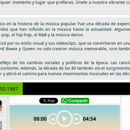
alquier momento y lugar que prefieras. Únete a nuestra vibrante c
ico en la historia de la música popular. Fue una década de expe
idos que han influido en la música hasta la actualidad. Algun
h-pop, el hip-hop, el R&B y la música dance.
ó por su estilo visual y sus videoclips, que se convirtieron en una
id Bowie y Queen no solo crearon música memorable, sino tambié
flejo de los cambios sociales y políticos de la época. Las can
 consumismo. Además, la década de los 80 también vio el surgimient
ar y abrió el camino para nuevos movimientos musicales en las déc
RD 1987
00:00
04:54