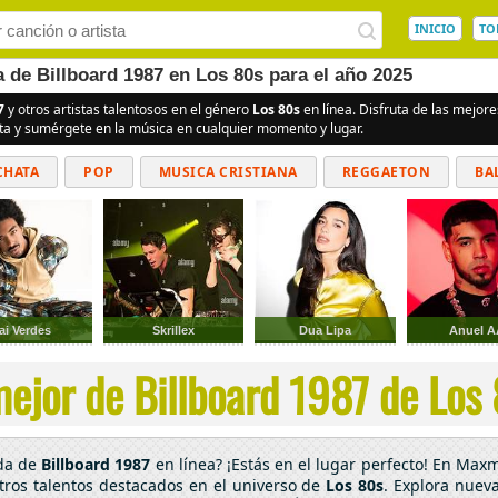
INICIO
TO
a de Billboard 1987 en Los 80s para el año 2025
7
y otros artistas talentosos en el género
Los 80s
en línea. Disfruta de las mejor
ita y sumérgete en la música en cualquier momento y lugar.
CHATA
POP
MUSICA CRISTIANA
REGGAETON
BA
CUMBIAS
ai Verdes
Skrillex
Dua Lipa
Anuel A
ejor de Billboard 1987 de Los 
ada de
Billboard 1987
en línea? ¡Estás en el lugar perfecto! En Maxm
tros talentos destacados en el universo de
Los 80s
. Explora nueva