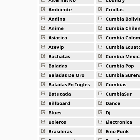
Alternativo
Country
Ment At Work
Ambiente
Criollas
19 músicas online
Andina
Cumbia Bolivi
Anime
Cumbia Chile
Prefab Sprout
19 músicas online
Asiatica
Cumbia Colombi
Atevip
Cumbia Ecuatori
Puro 80s
Bachatas
Cumbia Mexic
118 músicas online
Baladas
Cumbia Pop
Rock 80s
Baladas De Oro
Cumbia Suren
157 músicas online
Baladas En Ingles
Cumbias
Batucada
CumbiaSur
Rock De Los 80s
116 músicas online
Billboard
Dance
Blues
Dj
Scandal
11 músicas online
Boleros
Electronica
Brasileras
Emo Punk