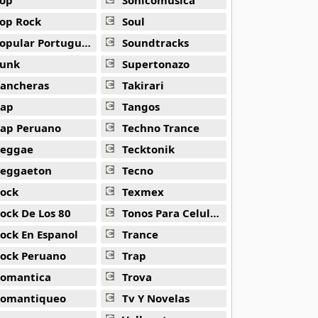
op
Sonicomusica
op Rock
Soul
opular Portuguesa
Soundtracks
unk
Supertonazo
ancheras
Takirari
ap
Tangos
ap Peruano
Techno Trance
eggae
Tecktonik
eggaeton
Tecno
ock
Texmex
ock De Los 80
Tonos Para Celulares
ock En Espanol
Trance
ock Peruano
Trap
omantica
Trova
omantiqueo
Tv Y Novelas