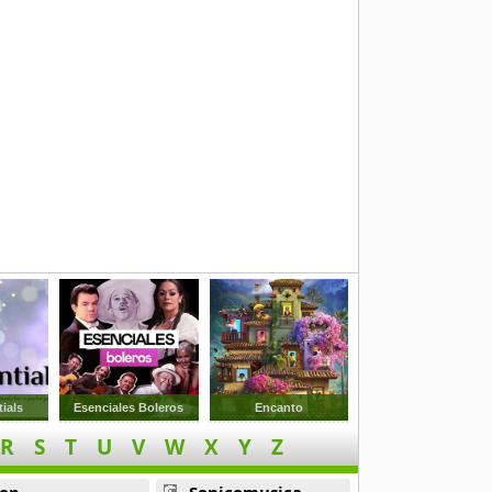
1987
ials
Esenciales Boleros
Encanto
R
S
T
U
V
W
X
Y
Z