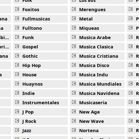
Folk
Los 80s
P
Foxitos
Merengues
P
ana
Fullmusicas
Metal
P
na
Fulltono
Miqueas
P
ana
Funk
Musica Arabe
R
ana
Gospel
Musica Clasica
R
ana
Gothic
Musica Cristiana
R
Hip Hop
Musica Disco
R
a
House
Musica Indu
R
Huaynos
Musica Mundiales
R
Indie
Musica Navidena
R
Instrumentales
Musicaseria
R
J Pop
New Age
R
J Rock
New Wave
R
Jazz
Nortena
R