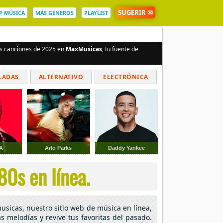
SUGERIR ✉
P MÚSICA
MÁS GÉNEROS
PLAYLIST
es canciones de 2025 en
MaxMusicas
, tu fuente de
LADAS
ALTERNATIVO
ELECTRÓNICA
A
Arlo Parks
Daddy Yankee
80s en línea.
usicas, nuestro sitio web de música en línea,
s melodías y revive tus favoritas del pasado.