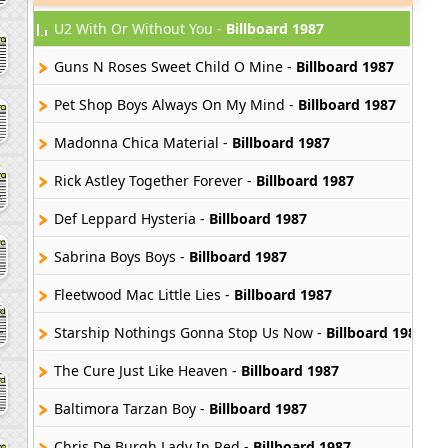
U2 With Or Without You -
Billboard 1987
Guns N Roses Sweet Child O Mine -
Billboard 1987
Pet Shop Boys Always On My Mind -
Billboard 1987
Madonna Chica Material -
Billboard 1987
Rick Astley Together Forever -
Billboard 1987
Def Leppard Hysteria -
Billboard 1987
Sabrina Boys Boys -
Billboard 1987
Fleetwood Mac Little Lies -
Billboard 1987
Starship Nothings Gonna Stop Us Now -
Billboard 1987
The Cure Just Like Heaven -
Billboard 1987
Baltimora Tarzan Boy -
Billboard 1987
Chris De Burgh Lady In Red -
Billboard 1987