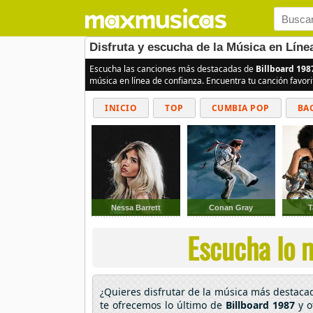
Disfruta y escucha de la Música en Líne
Escucha las canciones más destacadas de
Billboard 198
música en línea de confianza. Encuentra tu canción favor
INICIO
TOP
CUMBIA POP
BA
Nessa Barrett
Conan Gray
T
Escucha lo m
¿Quieres disfrutar de la música más destac
te ofrecemos lo último de
Billboard 1987
y o