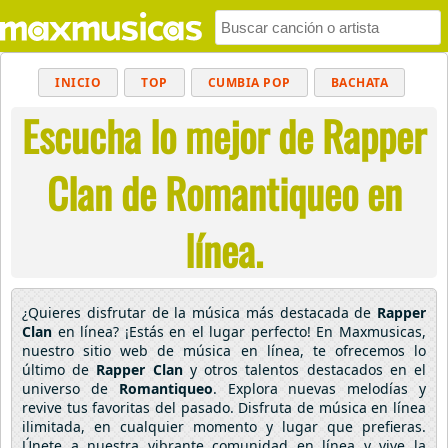
INICIO
TOP
CUMBIA POP
BACHATA
Escucha lo mejor de Rapper
POP
MUSICA CRISTIANA
REGGAETON
BALADAS
ALTERNATIVO
ELECTRÓNICA
Clan de Romantiqueo en
CUMBIAS
línea.
¿Quieres disfrutar de la música más destacada de
Rapper
Clan
en línea? ¡Estás en el lugar perfecto! En Maxmusicas,
nuestro sitio web de música en línea, te ofrecemos lo
último de
Rapper Clan
y otros talentos destacados en el
universo de
Romantiqueo
. Explora nuevas melodías y
revive tus favoritas del pasado. Disfruta de música en línea
ilimitada, en cualquier momento y lugar que prefieras.
Únete a nuestra vibrante comunidad en línea y vive la