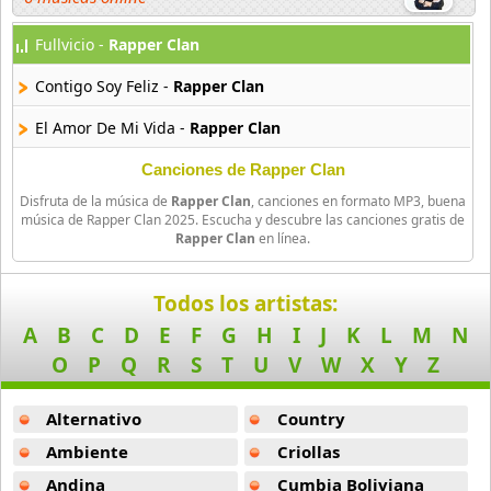
Fullvicio -
Rapper Clan
Kevin Kevff
9 músicas online
Contigo Soy Feliz -
Rapper Clan
Mickey Y Joell
El Amor De Mi Vida -
Rapper Clan
9 músicas online
Canciones de Rapper Clan
Miguel Angel
Disfruta de la música de
Rapper Clan
, canciones en formato MP3, buena
9 músicas online
música de Rapper Clan 2025. Escucha y descubre las canciones gratis de
Rapper Clan
en línea.
Nina Sky
26 músicas online
Todos los artistas:
A
B
C
D
E
F
G
H
I
J
K
L
M
N
Oniel
O
P
Q
R
S
T
U
V
W
X
Y
Z
11 músicas online
Alternativo
Country
Parner
11 músicas online
Ambiente
Criollas
Andina
Cumbia Boliviana