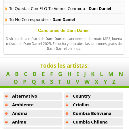
Dani Daniel
Te Quedas Con El O Te Vienes Conmigo -
Dani Daniel
21 músicas online
Tu No Correspondes -
Dani Daniel
Danny Daniel
11 músicas online
Viento De Otono -
Dani Daniel
Canciones de Dani Daniel
Disfruta de la música de
Dani Daniel
, canciones en formato MP3, buena
En Cada Noche -
Dani Daniel
Dlg
música de Dani Daniel 2025. Escucha y descubre las canciones gratis de
Dani Daniel
en línea.
21 músicas online
Madre Cuando Quiera Voy Averte -
Dani Daniel
Eddie Santiago
Manda Rosas A Sandra -
Dani Daniel
Todos los artistas:
76 músicas online
A
B
C
D
E
F
G
H
I
J
K
L
M
N
Que Yo Te Quiero -
Dani Daniel
O
P
Q
R
S
T
U
V
W
X
Y
Z
Eddy Herrera
Nunca Mi Amor Olvidare -
Dani Daniel
52 músicas online
Alternativo
Country
Edgar Joel
Ambiente
Criollas
3 músicas online
Andina
Cumbia Boliviana
Anime
Cumbia Chilena
El Gran Combo
46 músicas online