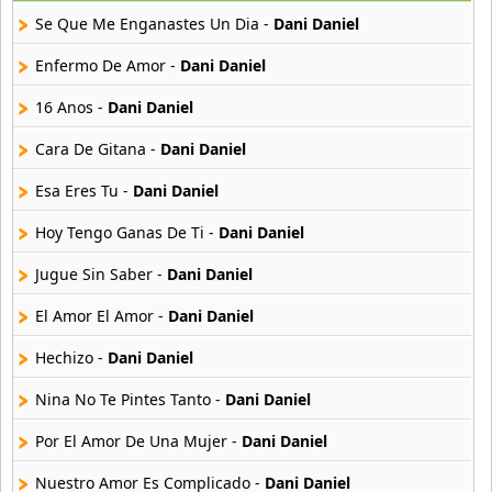
140 músicas online
Se Que Me Enganastes Un Dia -
Dani Daniel
Caro Band
Enfermo De Amor -
Dani Daniel
4 músicas online
16 Anos -
Dani Daniel
Celia Cruz
Cara De Gitana -
Dani Daniel
71 músicas online
Esa Eres Tu -
Dani Daniel
Charanga Habanera
100 músicas online
Hoy Tengo Ganas De Ti -
Dani Daniel
Jugue Sin Saber -
Dani Daniel
Choco Orta
7 músicas online
El Amor El Amor -
Dani Daniel
Hechizo -
Dani Daniel
Costa Brava
8 músicas online
Nina No Te Pintes Tanto -
Dani Daniel
Dan Den
Por El Amor De Una Mujer -
Dani Daniel
16 músicas online
Nuestro Amor Es Complicado -
Dani Daniel