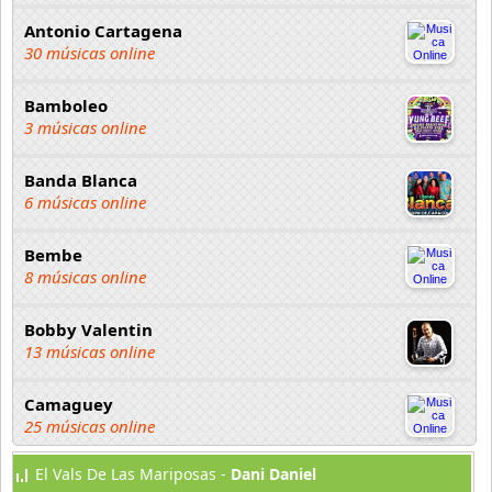
Antonio Cartagena
30 músicas online
Bamboleo
3 músicas online
Banda Blanca
6 músicas online
Bembe
8 músicas online
Bobby Valentin
13 músicas online
Camaguey
25 músicas online
El Vals De Las Mariposas -
Dani Daniel
Caribenos