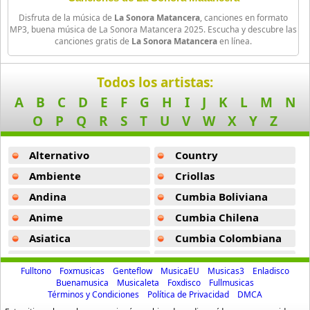
Celia Cruz
Disfruta de la música de
La Sonora Matancera
, canciones en formato
71 músicas online
MP3, buena música de La Sonora Matancera 2025. Escucha y descubre las
canciones gratis de
La Sonora Matancera
en línea.
Charanga Habanera
100 músicas online
Todos los artistas:
A
B
C
D
E
F
G
H
I
J
K
L
M
N
Choco Orta
O
P
Q
R
S
T
U
V
W
X
Y
Z
7 músicas online
Alternativo
Country
Costa Brava
8 músicas online
Ambiente
Criollas
Andina
Cumbia Boliviana
Dan Den
Anime
Cumbia Chilena
16 músicas online
Asiatica
Cumbia Colombiana
Dani Daniel
Atevip
Cumbia Ecuatoriana
21 músicas online
Fulltono
Foxmusicas
Genteflow
MusicaEU
Musicas3
Enladisco
Bachatas
Cumbia Mexicana
Buenamusica
Musicaleta
Foxdisco
Fullmusicas
Términos y Condiciones
Política de Privacidad
DMCA
Danny Daniel
Baladas
Cumbia Pop