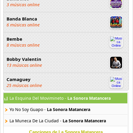
3 músicas online
Banda Blanca
6 músicas online
Bembe
8 músicas online
Bobby Valentin
13 músicas online
Camaguey
25 músicas online
La Esquina Del Movimineto -
La Sonora Matancera
Caribenos
140 músicas online
Yo No Soy Guapo -
La Sonora Matancera
Caro Band
La Muneca De La Ciudad -
La Sonora Matancera
4 músicas online
Canciones de La Sonora Matancera