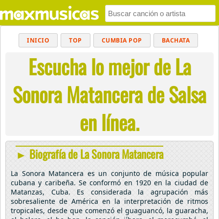
INICIO
TOP
CUMBIA POP
BACHATA
Escucha lo mejor de La
POP
MUSICA CRISTIANA
REGGAETON
BALADAS
ALTERNATIVO
ELECTRÓNICA
Sonora Matancera de Salsa
CUMBIAS
en línea.
► Biografía de La Sonora Matancera
La Sonora Matancera es un conjunto de música popular
cubana y caribeña. Se conformó en 1920 en la ciudad de
Matanzas, Cuba. Es considerada la agrupación más
sobresaliente de América en la interpretación de ritmos
tropicales, desde que comenzó el guaguancó, la guaracha,