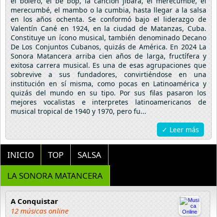
el bolero, el be bop, la canción jíbara, el merecumbé, el
merecumbé, el mambo o la cumbia, hasta llegar a la salsa
en los años ochenta. Se conformó bajo el liderazgo de
Valentín Cané en 1924, en la ciudad de Matanzas, Cuba.
Constituye un ícono musical, también denominado Decano
De Los Conjuntos Cubanos, quizás de América. En 2024 La
Sonora Matancera arriba cien años de larga, fructífera y
exitosa carrera musical. Es una de esas agrupaciones que
sobrevive a sus fundadores, convirtiéndose en una
institución en sí misma, como pocas en Latinoamérica y
quizás del mundo en su tipo. Por sus filas pasaron los
mejores vocalistas e interpretes latinoamericanos de
musical tropical de 1940 y 1970, pero fu...
✓ Leer más
INICIO
TOP
SALSA
LA SONORA MATANCERA
A Conquistar
12 músicas online