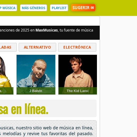
SUGERIR ✉
P MÚSICA
MÁS GÉNEROS
PLAYLIST
 canciones de 2025 en
MaxMusicas
, tu fuente de música
LADAS
ALTERNATIVO
ELECTRÓNICA
a
J Balvin
The Kid Laroi
a en línea.
usicas, nuestro sitio web de música en línea,
s melodías y revive tus favoritas del pasado.