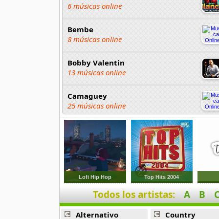
6 músicas online
Bembe
8 músicas online
Bobby Valentin
13 músicas online
Camaguey
25 músicas online
Caribenos
140 músicas online
Caro Band
4 músicas online
Lofi Hip Hop
Top Hits 2004
Todos los artistas:
A
B
Celia Cruz
71 músicas online
Alternativo
Country