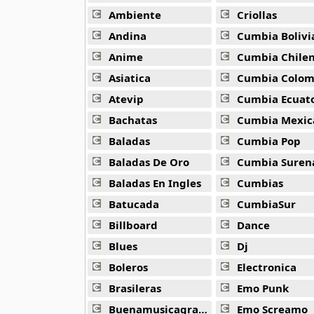
Charanga Habanera
Ambiente
Criollas
100 músicas online
Andina
Cumbia Bolivi
Anime
Cumbia Chile
Choco Orta
7 músicas online
Asiatica
Cumbia Colombi
Atevip
Cumbia Ecuatori
Costa Brava
Bachatas
Cumbia Mexic
8 músicas online
Baladas
Cumbia Pop
Dan Den
Baladas De Oro
Cumbia Suren
16 músicas online
Baladas En Ingles
Cumbias
Batucada
CumbiaSur
Dani Daniel
21 músicas online
Billboard
Dance
Blues
Dj
Danny Daniel
11 músicas online
Boleros
Electronica
Brasileras
Emo Punk
Dlg
Buenamusicagratis
Emo Screamo
21 músicas online