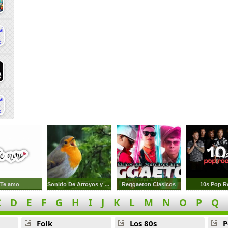
Te amo
Sonido De Arroyos y Pajaros
Reggaeton Clasicos
10s Pop R
C
D
E
F
G
H
I
J
K
L
M
N
O
P
Q
Folk
Los 80s
P