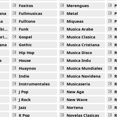
Foxitos
Merengues
P
ana
Fullmusicas
Metal
P
na
Fulltono
Miqueas
P
ana
Funk
Musica Arabe
R
ana
Gospel
Musica Clasica
R
ana
Gothic
Musica Cristiana
R
Hip Hop
Musica Disco
R
a
House
Musica Indu
R
Huaynos
Musica Mundiales
R
Indie
Musica Navidena
R
Instrumentales
Musicaseria
R
J Pop
New Age
R
J Rock
New Wave
R
Jazz
Nortena
R
K Pop
Novelas Clasicas