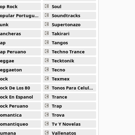
op Rock
Soul
opular Portuguesa
Soundtracks
unk
Supertonazo
ancheras
Takirari
ap
Tangos
ap Peruano
Techno Trance
eggae
Tecktonik
eggaeton
Tecno
ock
Texmex
ock De Los 80
Tonos Para Celulares
ock En Espanol
Trance
ock Peruano
Trap
omantica
Trova
omantiqueo
Tv Y Novelas
Rumana
Vallenatos