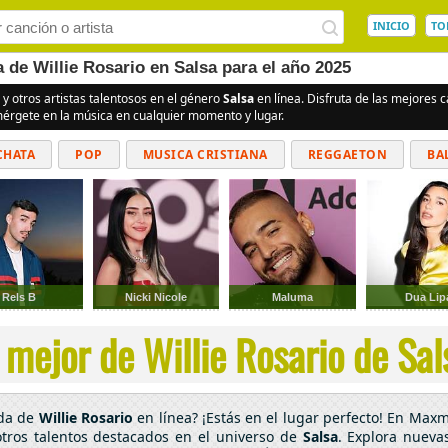
INICIO
TO
 de Willie Rosario en Salsa para el año 2025
y otros artistas talentosos en el género
Salsa
en línea. Disfruta de las mejores
umérgete en la música en cualquier momento y lugar.
CHATA
POP
MUSICA CRISTIANA
REGGAETON
BA
CUMBIAS
Rels B
Nicki Nicole
Maluma
Dua Lip
 mejor de Willie Rosario de Sals
ada de
Willie Rosario
en línea? ¡Estás en el lugar perfecto! En Maxm
tros talentos destacados en el universo de
Salsa
. Explora nueva