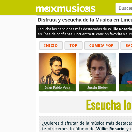
Disfruta y escucha de la Música en Línea
Escucha las canciones más destacadas de
Willie Rosario
en línea de confianza. Encuentra tu canción favorita y s
INICIO
TOP
CUMBIA POP
BA
Juan Pablo Vega
Justin Bieber
Escucha lo
¿Quieres disfrutar de la música más destac
te ofrecemos lo último de
Willie Rosario
y o