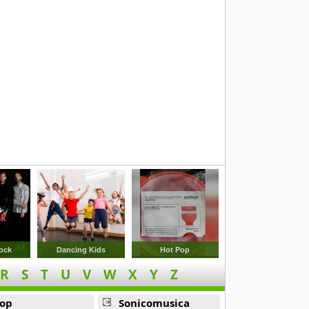
ock
Dancing Kids
Hot Pop
R
S
T
U
V
W
X
Y
Z
op
Sonicomusica