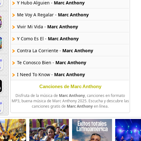
Y Hubo Alguien -
Marc Anthony
Me Voy A Regalar -
Marc Anthony
Vivir Mi Vida -
Marc Anthony
Y Como Es El -
Marc Anthony
Contra La Corriente -
Marc Anthony
Te Conosco Bien -
Marc Anthony
I Need To Know -
Marc Anthony
Que Precio Tiene El Cielo -
Marc Anthony
Canciones de Marc Anthony
Disfruta de la música de
Marc Anthony
, canciones en formato
I Reach For You -
Marc Anthony
MP3, buena música de Marc Anthony 2025. Escucha y descubre las
canciones gratis de
Marc Anthony
en línea.
Cambio De Piel -
Marc Anthony
How Could I -
Marc Anthony
Hasta Ayer -
Marc Anthony