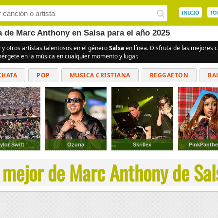
INICIO
TO
a de Marc Anthony en Salsa para el año 2025
y
y otros artistas talentosos en el género
Salsa
en línea. Disfruta de las mejores
umérgete en la música en cualquier momento y lugar.
CHATA
POP
MUSICA CRISTIANA
REGGAETON
BA
CUMBIAS
ylor Swift
Ozuna
Skrillex
PinkPanthe
 mejor de Marc Anthony de Sals