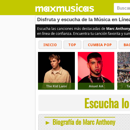
Disfruta y escucha de la Música en Líne
Escucha las canciones más destacadas de
Marc Anthon
en línea de confianza. Encuentra tu canción favorita y s
INICIO
TOP
CUMBIA POP
BA
The Kid Laroi
Anuel AA
Ta
Escucha lo
► Biografía de Marc Anthony