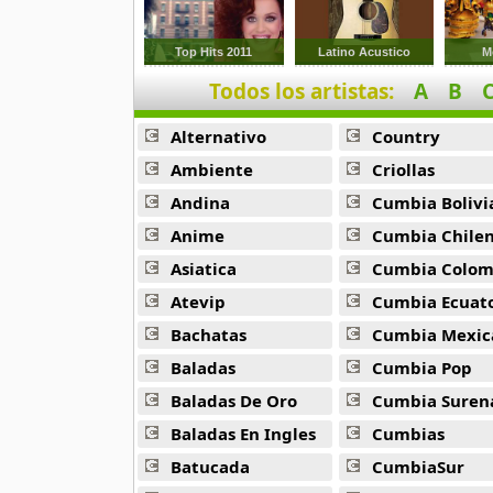
Caro Band
4 músicas online
Top Hits 2011
Latino Acustico
M
Todos los artistas:
A
B
Celia Cruz
71 músicas online
Alternativo
Country
Charanga Habanera
Ambiente
Criollas
100 músicas online
Andina
Cumbia Bolivi
Anime
Cumbia Chile
Choco Orta
7 músicas online
Asiatica
Cumbia Colombi
Atevip
Cumbia Ecuatori
Costa Brava
Bachatas
Cumbia Mexic
8 músicas online
Baladas
Cumbia Pop
Dan Den
Baladas De Oro
Cumbia Suren
16 músicas online
Baladas En Ingles
Cumbias
Batucada
CumbiaSur
Dani Daniel
21 músicas online