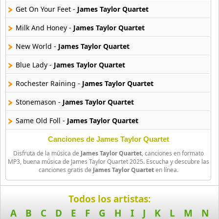
Get On Your Feet -
James Taylor Quartet
Milk And Honey -
James Taylor Quartet
New World -
James Taylor Quartet
Blue Lady -
James Taylor Quartet
Rochester Raining -
James Taylor Quartet
Stonemason -
James Taylor Quartet
Same Old Foll -
James Taylor Quartet
Canciones de James Taylor Quartet
Disfruta de la música de
James Taylor Quartet
, canciones en formato
MP3, buena música de James Taylor Quartet 2025. Escucha y descubre las
canciones gratis de
James Taylor Quartet
en línea.
Todos los artistas:
A
B
C
D
E
F
G
H
I
J
K
L
M
N