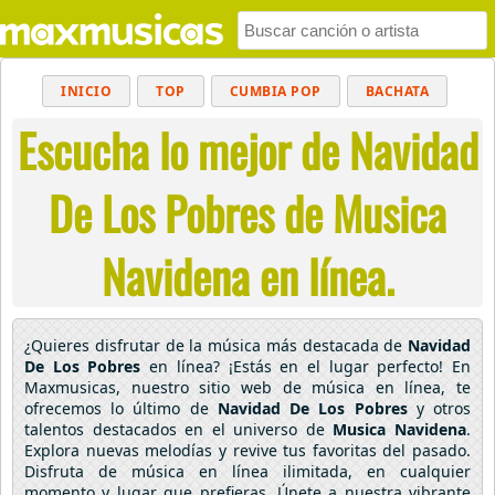
INICIO
TOP
CUMBIA POP
BACHATA
Escucha lo mejor de Navidad
POP
MUSICA CRISTIANA
REGGAETON
BALADAS
ALTERNATIVO
ELECTRÓNICA
De Los Pobres de Musica
CUMBIAS
Navidena en línea.
¿Quieres disfrutar de la música más destacada de
Navidad
De Los Pobres
en línea? ¡Estás en el lugar perfecto! En
Maxmusicas, nuestro sitio web de música en línea, te
ofrecemos lo último de
Navidad De Los Pobres
y otros
talentos destacados en el universo de
Musica Navidena
.
Explora nuevas melodías y revive tus favoritas del pasado.
Disfruta de música en línea ilimitada, en cualquier
momento y lugar que prefieras. Únete a nuestra vibrante