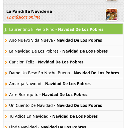
La Pandilla Navidena
12 músicas online
Laurentino El Viejo Pino -
Navidad De Los Pobres
Las Ardillitas
20 músicas online
Ano Nuevo Vida Nueva -
Navidad De Los Pobres
Las Pastorcitas
La Navidad De Los Pobres -
Navidad De Los Pobres
4 músicas online
Cancion Feliz -
Navidad De Los Pobres
Lo Especial En Esta Navidad
Dame Un Beso En Noche Buena -
Navidad De Los Pobres
15 músicas online
Amarga Navidad -
Navidad De Los Pobres
Los 28 Mejores Villancicos Del Mundo
28 músicas online
Arre Burriquito -
Navidad De Los Pobres
Un Cuento De Navidad -
Navidad De Los Pobres
Los Telestrellitas
5 músicas online
Tu Adios En Navidad -
Navidad De Los Pobres
Linda Navidad -
Navidad De Los Pobres
Luis Miguel Navidades