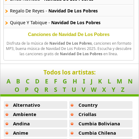
11 músicas online
Regalo De Reyes -
Navidad De Los Pobres
Merengazo En Navidad
Quique Y Tabique -
Navidad De Los Pobres
21 músicas online
Canciones de Navidad De Los Pobres
Moderatto Nos Vemos En Invierno
Disfruta de la música de
Navidad De Los Pobres
, canciones en formato
10 músicas online
MP3, buena música de Navidad De Los Pobres 2025. Escucha y descubre
las canciones gratis de
Navidad De Los Pobres
en línea.
More Christmas Collection
59 músicas online
Todos los artistas:
A
B
C
D
E
F
G
H
I
J
K
L
M
N
Navidad Con Amigos
O
P
Q
R
S
T
U
V
W
X
Y
Z
15 músicas online
Alternativo
Country
Navidad Costena
18 músicas online
Ambiente
Criollas
Andina
Cumbia Boliviana
Navidad de Los Pobres
12 músicas online
Anime
Cumbia Chilena