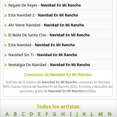
5 músicas online
Regalo De Reyes -
Navidad En Mi Rancho
Esta Navidad 2 -
Navidad En Mi Rancho
Luis Miguel Navidades
11 músicas online
Ahi Viene Navidad -
Navidad En Mi Rancho
Merengazo En Navidad
El Baile De Santa Clos -
Navidad En Mi Rancho
21 músicas online
Esta Navidad -
Navidad En Mi Rancho
Moderatto Nos Vemos En Invierno
Navidad Sin Ti -
Navidad En Mi Rancho
10 músicas online
Nostalgia De Navidad -
Navidad En Mi Rancho
More Christmas Collection
59 músicas online
Pupurri Navideno -
Navidad En Mi Rancho
Canciones de Navidad En Mi Rancho
Disfruta de la música de
Navidad En Mi Rancho
, canciones en formato
Regalo De Navidad -
Navidad En Mi Rancho
Navidad Con Amigos
MP3, buena música de Navidad En Mi Rancho 2025. Escucha y descubre las
canciones gratis de
Navidad En Mi Rancho
en línea.
15 músicas online
Ritmo Navideno -
Navidad En Mi Rancho
Navidad Costena
Popurri Navideno -
Navidad En Mi Rancho
Todos los artistas:
18 músicas online
A
B
C
D
E
F
G
H
I
J
K
L
M
N
Amarga Navidad -
Navidad En Mi Rancho