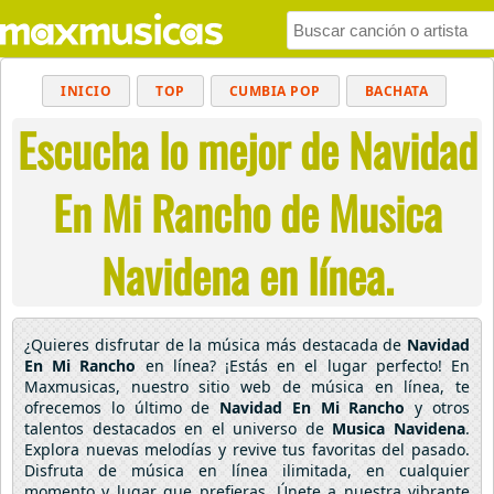
INICIO
TOP
CUMBIA POP
BACHATA
Escucha lo mejor de Navidad
POP
MUSICA CRISTIANA
REGGAETON
BALADAS
ALTERNATIVO
ELECTRÓNICA
En Mi Rancho de Musica
CUMBIAS
Navidena en línea.
¿Quieres disfrutar de la música más destacada de
Navidad
En Mi Rancho
en línea? ¡Estás en el lugar perfecto! En
Maxmusicas, nuestro sitio web de música en línea, te
ofrecemos lo último de
Navidad En Mi Rancho
y otros
talentos destacados en el universo de
Musica Navidena
.
Explora nuevas melodías y revive tus favoritas del pasado.
Disfruta de música en línea ilimitada, en cualquier
momento y lugar que prefieras. Únete a nuestra vibrante