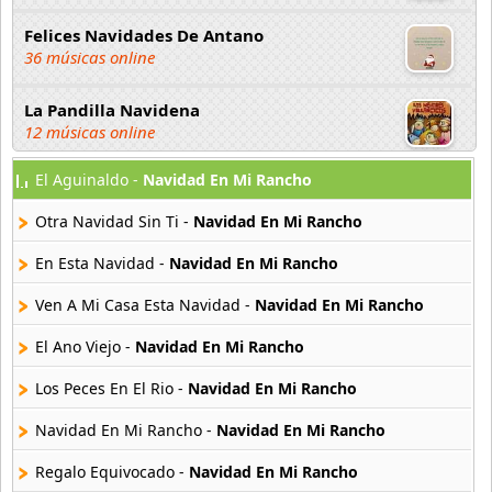
Felices Navidades De Antano
36 músicas online
La Pandilla Navidena
12 músicas online
El Aguinaldo -
Navidad En Mi Rancho
Las Ardillitas
20 músicas online
Otra Navidad Sin Ti -
Navidad En Mi Rancho
Las Pastorcitas
En Esta Navidad -
Navidad En Mi Rancho
4 músicas online
Ven A Mi Casa Esta Navidad -
Navidad En Mi Rancho
Lo Especial En Esta Navidad
El Ano Viejo -
Navidad En Mi Rancho
15 músicas online
Los Peces En El Rio -
Navidad En Mi Rancho
Los 28 Mejores Villancicos Del Mundo
28 músicas online
Navidad En Mi Rancho -
Navidad En Mi Rancho
Regalo Equivocado -
Navidad En Mi Rancho
Los Telestrellitas