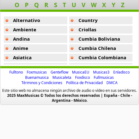
O
P
Q
R
S
T
U
V
W
X
Y
Z
Navidad de Los Pobres
Hoy Vi A Santa Claus Besar A Mama -
Navidad En Mi Rancho
12 músicas online
Alternativo
Country
Navidad De Los Pobres -
Navidad En Mi Rancho
Navidad Duranguense
Ambiente
Criollas
21 músicas online
Andina
Cumbia Boliviana
Anime
Cumbia Chilena
Navidad en Mi Rancho
22 músicas online
Asiatica
Cumbia Colombiana
Atevip
Cumbia Ecuatoriana
Navidad Grupera Vol 1
Fulltono
Foxmusicas
Genteflow
MusicaEU
Musicas3
Enladisco
12 músicas online
Bachatas
Cumbia Mexicana
Buenamusica
Musicaleta
Foxdisco
Fullmusicas
Términos y Condiciones
Política de Privacidad
DMCA
Baladas
Cumbia Pop
Navidad Grupera Vol 2
Este sitio web no almacena ningún archivo de audio o vídeo en sus servidores.
Baladas De Oro
Cumbia Surena
2025 MaxMusicas © Todos los derechos reservados | España - Chile -
20 músicas online
Argentina - México.
Baladas En Ingles
Cumbias
Navidad Magica Con Mariachi
Batucada
CumbiaSur
12 músicas online
Billboard
Dance
Blues
Dj
Navidenas Gruperas Alegres