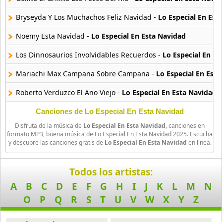
11 músicas online
Bryseyda Y Los Muchachos Feliz Navidad -
Lo Especial En Est
Merengazo En Navidad
Noemy Esta Navidad -
Lo Especial En Esta Navidad
21 músicas online
Los Dinnosaurios Involvidables Recuerdos -
Lo Especial En E
Moderatto Nos Vemos En Invierno
Mariachi Max Campana Sobre Campana -
Lo Especial En Est
10 músicas online
Roberto Verduzco El Ano Viejo -
Lo Especial En Esta Navidad
More Christmas Collection
59 músicas online
Canciones de Lo Especial En Esta Navidad
Disfruta de la música de
Lo Especial En Esta Navidad
, canciones en
Navidad Con Amigos
formato MP3, buena música de Lo Especial En Esta Navidad 2025. Escucha
y descubre las canciones gratis de
Lo Especial En Esta Navidad
en línea.
15 músicas online
Navidad Costena
Todos los artistas:
18 músicas online
A
B
C
D
E
F
G
H
I
J
K
L
M
N
O
P
Q
R
S
T
U
V
W
X
Y
Z
Navidad de Los Pobres
12 músicas online