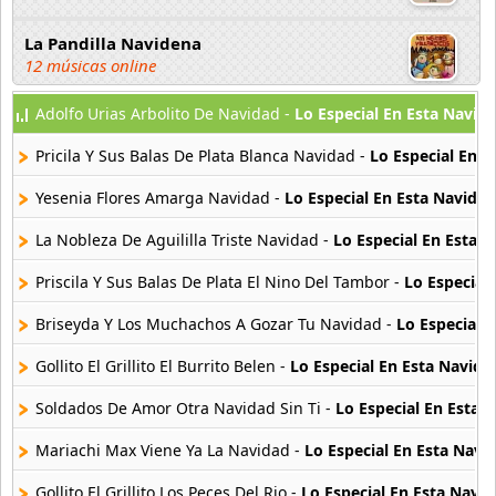
La Pandilla Navidena
12 músicas online
Adolfo Urias Arbolito De Navidad -
Lo Especial En Esta Navid
Las Ardillitas
20 músicas online
Pricila Y Sus Balas De Plata Blanca Navidad -
Lo Especial En E
Las Pastorcitas
Yesenia Flores Amarga Navidad -
Lo Especial En Esta Navidad
4 músicas online
La Nobleza De Aguililla Triste Navidad -
Lo Especial En Esta 
Lo Especial En Esta Navidad
Priscila Y Sus Balas De Plata El Nino Del Tambor -
Lo Especial
15 músicas online
Briseyda Y Los Muchachos A Gozar Tu Navidad -
Lo Especial 
Los 28 Mejores Villancicos Del Mundo
28 músicas online
Gollito El Grillito El Burrito Belen -
Lo Especial En Esta Navida
Soldados De Amor Otra Navidad Sin Ti -
Lo Especial En Esta 
Los Telestrellitas
5 músicas online
Mariachi Max Viene Ya La Navidad -
Lo Especial En Esta Navi
Gollito El Grillito Los Peces Del Rio -
Lo Especial En Esta Navi
Luis Miguel Navidades