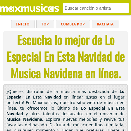
INICIO
TOP
CUMBIA POP
BACHATA
Escucha lo mejor de Lo
POP
MUSICA CRISTIANA
REGGAETON
BALADAS
ALTERNATIVO
ELECTRÓNICA
Especial En Esta Navidad de
CUMBIAS
Musica Navidena en línea.
¿Quieres disfrutar de la música más destacada de
Lo
Especial En Esta Navidad
en línea? ¡Estás en el lugar
perfecto! En Maxmusicas, nuestro sitio web de música en
línea, te ofrecemos lo último de
Lo Especial En Esta
Navidad
y otros talentos destacados en el universo de
Musica Navidena
. Explora nuevas melodías y revive tus
favoritas del pasado. Disfruta de música en línea ilimitada,
en cualquier momento y lugar que prefieras. Únete a