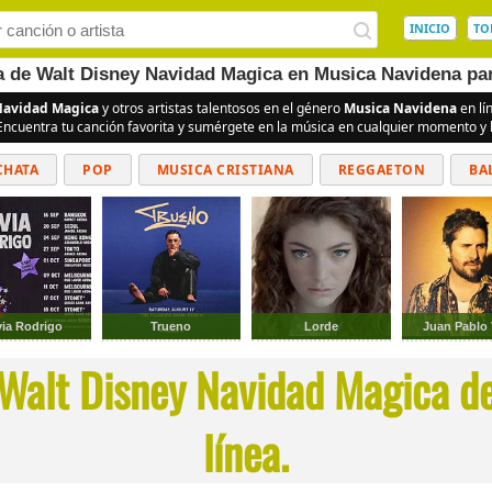
INICIO
TO
ea de Walt Disney Navidad Magica en Musica Navidena par
Navidad Magica
y otros artistas talentosos en el género
Musica Navidena
en lí
 Encuentra tu canción favorita y sumérgete en la música en cualquier momento y l
CHATA
POP
MUSICA CRISTIANA
REGGAETON
BA
CUMBIAS
via Rodrigo
Trueno
Lorde
Juan Pablo
 Walt Disney Navidad Magica d
línea.