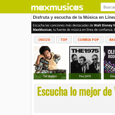
Disfruta y escucha de la Música en Lín
Escucha las canciones más destacadas de
Walt Disney 
MaxMusicas
, tu fuente de música en línea de confianza.
INICIO
TOP
CUMBIA POP
BA
Tai Verdes
The 1975
Oli
Escucha lo mejor de