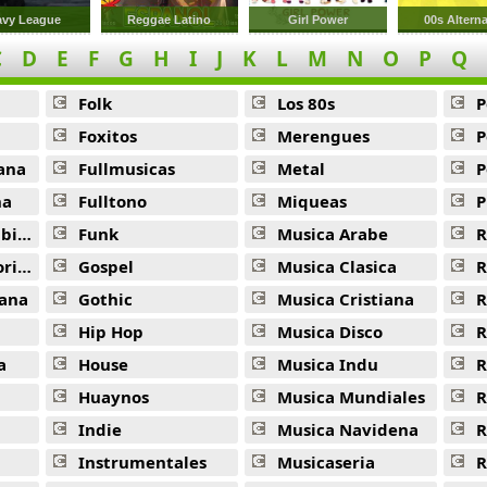
avy League
Reggae Latino
Girl Power
00s Alterna
C
D
E
F
G
H
I
J
K
L
M
N
O
P
Q
Folk
Los 80s
P
Foxitos
Merengues
P
ana
Fullmusicas
Metal
P
na
Fulltono
Miqueas
P
ana
Funk
Musica Arabe
R
ana
Gospel
Musica Clasica
R
ana
Gothic
Musica Cristiana
R
Hip Hop
Musica Disco
R
a
House
Musica Indu
R
Huaynos
Musica Mundiales
R
Indie
Musica Navidena
R
Instrumentales
Musicaseria
R