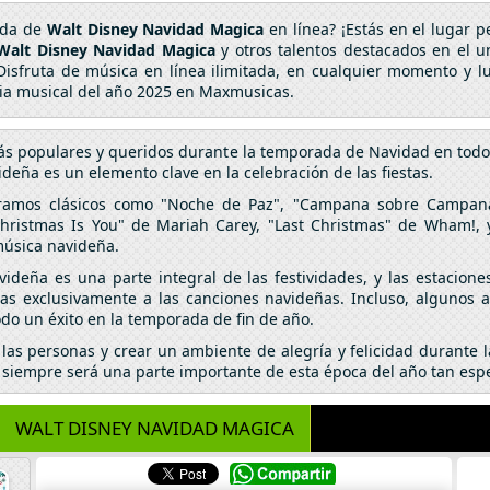
ada de
Walt Disney Navidad Magica
en línea? ¡Estás en el lugar 
Walt Disney Navidad Magica
y otros talentos destacados en el 
 Disfruta de música en línea ilimitada, en cualquier momento y l
cia musical del año 2025 en Maxmusicas.
s populares y queridos durante la temporada de Navidad en todo e
deña es un elemento clave en la celebración de las fiestas.
ntramos clásicos como "Noche de Paz", "Campana sobre Campana"
ristmas Is You" de Mariah Carey, "Last Christmas" de Wham!, y
música navideña.
deña es una parte integral de las festividades, y las estacione
das exclusivamente a las canciones navideñas. Incluso, algunos
do un éxito en la temporada de fin de año.
las personas y crear un ambiente de alegría y felicidad durante 
ña siempre será una parte importante de esta época del año tan espe
WALT DISNEY NAVIDAD MAGICA