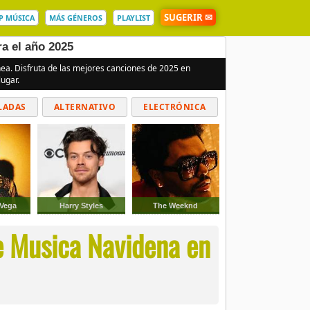
SUGERIR ✉
P MÚSICA
MÁS GÉNEROS
PLAYLIST
a el año 2025
nea. Disfruta de las mejores canciones de 2025 en
ugar.
LADAS
ALTERNATIVO
ELECTRÓNICA
 Vega
Harry Styles
The Weeknd
e Musica Navidena en