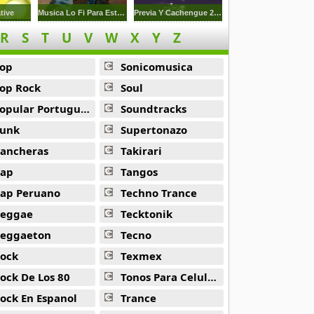
tive
Musica Lo Fi Para Estudiar 2
Previa Y Cachengue 2023
R
S
T
U
V
W
X
Y
Z
op
Sonicomusica
op Rock
Soul
opular Portuguesa
Soundtracks
unk
Supertonazo
ancheras
Takirari
ap
Tangos
ap Peruano
Techno Trance
eggae
Tecktonik
eggaeton
Tecno
ock
Texmex
ock De Los 80
Tonos Para Celulares
ock En Espanol
Trance