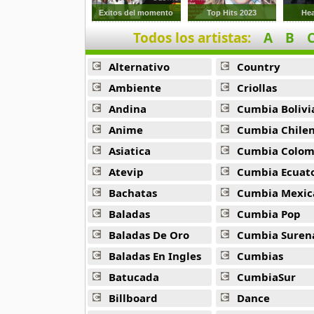
Exitos del momento
Top Hits 2023
He
Lo Especial En Esta Navidad
Todos los artistas:
A
B
15 músicas online
Alternativo
Country
Los 28 Mejores Villancicos Del Mundo
Ambiente
Criollas
28 músicas online
Andina
Cumbia Bolivi
Los Telestrellitas
Anime
Cumbia Chile
5 músicas online
Asiatica
Cumbia Colombi
Atevip
Cumbia Ecuatori
Luis Miguel Navidades
11 músicas online
Bachatas
Cumbia Mexic
Baladas
Cumbia Pop
Merengazo En Navidad
Baladas De Oro
Cumbia Suren
21 músicas online
Baladas En Ingles
Cumbias
Moderatto Nos Vemos En Invierno
Batucada
CumbiaSur
10 músicas online
Billboard
Dance