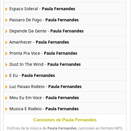
18 músicas online
Espaco Sideral -
Paula Fernandes
Gusttavo Lima
49 músicas online
Passaro De Fogo -
Paula Fernandes
Depende Da Gente -
Paula Fernandes
Israel Lucero
14 músicas online
Amanhecer -
Paula Fernandes
Pronta Pra Voce -
Paula Fernandes
Joao Lucas e Marcelo
15 músicas online
Dust In The Wind -
Paula Fernandes
Jorge e Mateus
E Eu -
Paula Fernandes
21 músicas online
Luz Paixao Rodeio -
Paula Fernandes
Juliana Lunardelli
Meu Eu Em Voce -
Paula Fernandes
15 músicas online
Musica E Rodeio -
Paula Fernandes
Leo Y Giba
22 músicas online
Ok -
Paula Fernandes
Canciones de Paula Fernandes
Disfruta de la música de
Paula Fernandes
, canciones en formato MP3,
One Of Us -
Paula Fernandes