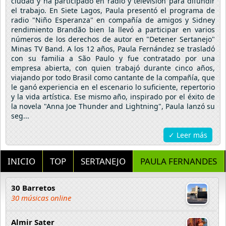
ciudad y ha participado en radio y televisión para difundir
el trabajo. En Siete Lagos, Paula presentó el programa de
radio "Niño Esperanza" en compañía de amigos y Sidney
rendimiento Brandão bien la llevó a participar en varios
números de los derechos de autor en "Detener Sertanejo"
Minas TV Band. A los 12 años, Paula Fernández se trasladó
con su familia a São Paulo y fue contratado por una
empresa abierta, con quien trabajó durante cinco años,
viajando por todo Brasil como cantante de la compañía, que
le ganó experiencia en el escenario lo suficiente, repertorio
y la vida artística. Ese mismo año, inspirado por el éxito de
la novela "Anna Joe Thunder and Lightning", Paula lanzó su
seg...
✓ Leer más
INICIO
TOP
SERTANEJO
PAULA FERNANDES
30 Barretos
30 músicas online
Almir Sater