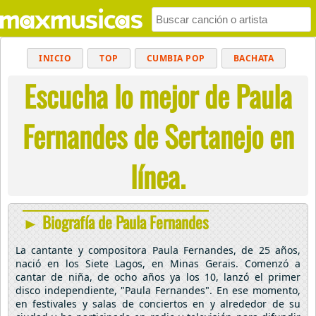
INICIO
TOP
CUMBIA POP
BACHATA
Escucha lo mejor de Paula
POP
MUSICA CRISTIANA
REGGAETON
BALADAS
ALTERNATIVO
ELECTRÓNICA
Fernandes de Sertanejo en
CUMBIAS
línea.
► Biografía de Paula Fernandes
La cantante y compositora Paula Fernandes, de 25 años,
nació en los Siete Lagos, en Minas Gerais. Comenzó a
cantar de niña, de ocho años ya los 10, lanzó el primer
disco independiente, "Paula Fernandes". En ese momento,
en festivales y salas de conciertos en y alrededor de su