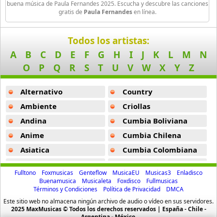
Lucas Y Luan
buena música de Paula Fernandes 2025. Escucha y descubre las canciones
gratis de
Paula Fernandes
en línea.
15 músicas online
Pra Quem Sabe Sonhar -
Paula Fernandes
Luiz Henrique
So Penso Em Nos -
Paula Fernandes
Todos los artistas:
43 músicas online
A
B
C
D
E
F
G
H
I
J
K
L
M
N
Espaaїo Sideral -
Paula Fernandes
O
P
Q
R
S
T
U
V
W
X
Y
Z
Marcos e Belutti
Falar De Fim -
Paula Fernandes
31 músicas online
Alternativo
Country
Piracao -
Paula Fernandes
Matheus Fernandes
Ambiente
Criollas
Quero Sim -
Paula Fernandes
23 músicas online
Andina
Cumbia Boliviana
Rosa Dourada -
Paula Fernandes
Anime
Cumbia Chilena
Michel Telo
48 músicas online
Complicado Demais -
Paula Fernandes
Asiatica
Cumbia Colombiana
Atevip
Cumbia Ecuatoriana
Menino Bonito -
Paula Fernandes
Morde E Assopra
Fulltono
Foxmusicas
Genteflow
MusicaEU
Musicas3
Enladisco
16 músicas online
Bachatas
Cumbia Mexicana
Buenamusica
Musicaleta
Foxdisco
Fullmusicas
Sem Voce -
Paula Fernandes
Términos y Condiciones
Política de Privacidad
DMCA
Baladas
Cumbia Pop
Munhoz E Mariano
Este sitio web no almacena ningún archivo de audio o vídeo en sus servidores.
Jeito De Mato -
Paula Fernandes
Baladas De Oro
Cumbia Surena
2025 MaxMusicas © Todos los derechos reservados | España - Chile -
21 músicas online
Argentina - México.