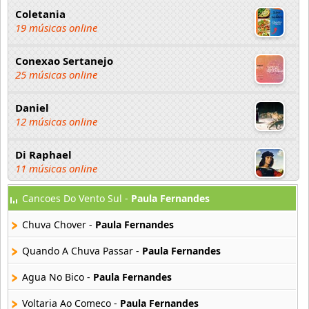
Coletania
19 músicas online
Conexao Sertanejo
25 músicas online
Daniel
12 músicas online
Di Raphael
11 músicas online
Cancoes Do Vento Sul -
Paula Fernandes
Duani E Dinei
16 músicas online
Chuva Chover -
Paula Fernandes
Edson y Hudson
Quando A Chuva Passar -
Paula Fernandes
12 músicas online
Agua No Bico -
Paula Fernandes
Fernando E Sorocaba
Voltaria Ao Comeco -
Paula Fernandes