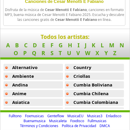
22 músicas online
Esperando Na Janela -
Cesar Menotti E Fabiano
Canciones de Cesar Menotti E Fabiano
Disfruta de la música de
Cesar Menotti E Fabiano
, canciones en formato
Sem Medo De Ser Feliz -
Cesar Menotti E Fabiano
Lucas Y Luan
MP3, buena música de Cesar Menotti E Fabiano 2025. Escucha y descubre
las canciones gratis de
Cesar Menotti E Fabiano
en línea.
15 músicas online
Tentei Te Esquecer Coracao Em Pedacos -
Cesar Menotti E Fa
Luiz Henrique
Todos los artistas:
43 músicas online
A
B
C
D
E
F
G
H
I
J
K
L
M
N
O
P
Q
R
S
T
U
V
W
X
Y
Z
Marcos e Belutti
31 músicas online
Alternativo
Country
Matheus Fernandes
Ambiente
Criollas
23 músicas online
Andina
Cumbia Boliviana
Anime
Cumbia Chilena
Michel Telo
48 músicas online
Asiatica
Cumbia Colombiana
Atevip
Cumbia Ecuatoriana
Morde E Assopra
Fulltono
Foxmusicas
Genteflow
MusicaEU
Musicas3
Enladisco
16 músicas online
Bachatas
Cumbia Mexicana
Buenamusica
Musicaleta
Foxdisco
Fullmusicas
Términos y Condiciones
Política de Privacidad
DMCA
Baladas
Cumbia Pop