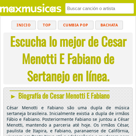
INICIO
TOP
CUMBIA POP
BACHATA
Escucha lo mejor de Cesar
POP
MUSICA CRISTIANA
REGGAETON
BALADAS
ALTERNATIVO
ELECTRÓNICA
Menotti E Fabiano de
CUMBIAS
Sertanejo en línea.
► Biografía de Cesar Menotti E Fabiano
César Menotti e Fabiano são uma dupla de música
sertaneja brasileira. Inicialmente existia a dupla de irmãos
Fábio e Fabiano. Posteriormente Fabiano se juntou a César
Menotti, mantendo a parceria até hoje. Os irmãos César,
paulista de Itapira, e Fabiano, paranaense de Califórnia,