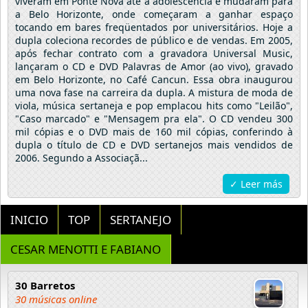
viveram em Ponte Nova até a adolescência e mudaram para
a Belo Horizonte, onde começaram a ganhar espaço
tocando em bares freqüentados por universitários. Hoje a
dupla coleciona recordes de público e de vendas. Em 2005,
após fechar contrato com a gravadora Universal Music,
lançaram o CD e DVD Palavras de Amor (ao vivo), gravado
em Belo Horizonte, no Café Cancun. Essa obra inaugurou
uma nova fase na carreira da dupla. A mistura de moda de
viola, música sertaneja e pop emplacou hits como "Leilão",
"Caso marcado" e "Mensagem pra ela". O CD vendeu 300
mil cópias e o DVD mais de 160 mil cópias, conferindo à
dupla o título de CD e DVD sertanejos mais vendidos de
2006. Segundo a Associaçã...
✓ Leer más
INICIO
TOP
SERTANEJO
CESAR MENOTTI E FABIANO
30 Barretos
30 músicas online