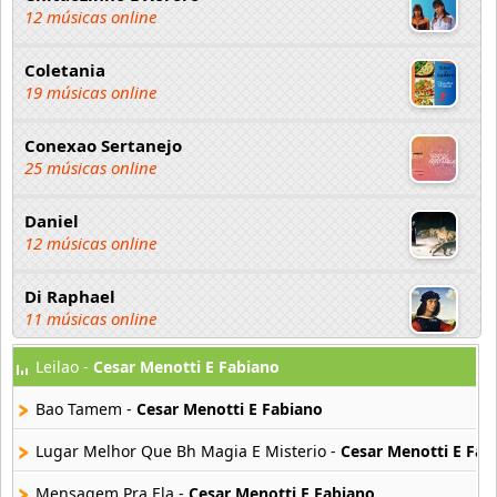
12 músicas online
Coletania
19 músicas online
Conexao Sertanejo
25 músicas online
Daniel
12 músicas online
Di Raphael
11 músicas online
Leilao -
Cesar Menotti E Fabiano
Duani E Dinei
16 músicas online
Bao Tamem -
Cesar Menotti E Fabiano
Edson y Hudson
Lugar Melhor Que Bh Magia E Misterio -
Cesar Menotti E Fab
12 músicas online
Mensagem Pra Ela -
Cesar Menotti E Fabiano