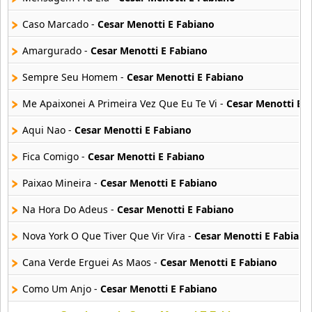
Fernando E Sorocaba
Caso Marcado -
Cesar Menotti E Fabiano
18 músicas online
Amargurado -
Cesar Menotti E Fabiano
Gusttavo Lima
49 músicas online
Sempre Seu Homem -
Cesar Menotti E Fabiano
Me Apaixonei A Primeira Vez Que Eu Te Vi -
Cesar Menotti E 
Israel Lucero
14 músicas online
Aqui Nao -
Cesar Menotti E Fabiano
Fica Comigo -
Cesar Menotti E Fabiano
Joao Lucas e Marcelo
15 músicas online
Paixao Mineira -
Cesar Menotti E Fabiano
Jorge e Mateus
Na Hora Do Adeus -
Cesar Menotti E Fabiano
21 músicas online
Nova York O Que Tiver Que Vir Vira -
Cesar Menotti E Fabiano
Juliana Lunardelli
Cana Verde Erguei As Maos -
Cesar Menotti E Fabiano
15 músicas online
Como Um Anjo -
Cesar Menotti E Fabiano
Leo Y Giba