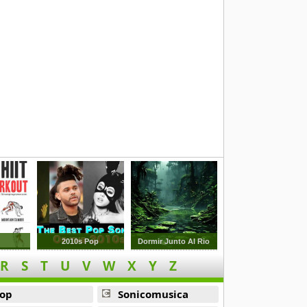
y
2010s Pop
Dormir Junto Al Rio
R
S
T
U
V
W
X
Y
Z
op
Sonicomusica