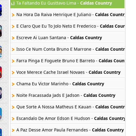
Ta Faltando Eu Gusttavo Lima -
Caldas Country
Na Hora Da Raiva Henrique E Juliano -
Caldas Country
E Claro Que Eu To Jolo Neto E Frederico -
Caldas Country
Escreve Ai Luan Santana -
Caldas Country
Isso Ce Num Conta Bruno E Marrone -
Caldas Country
Farra Pinga E Foguete Bruno E Barreto -
Caldas Country
Voce Merece Cache Israel Novaes -
Caldas Country
Chama Eu Victor Marinho -
Caldas Country
Noite Fracassada Jads E Jadson -
Caldas Country
Que Sorte A Nossa Matheus E Kauan -
Caldas Country
Escandalo De Amor Edson E Hudson -
Caldas Country
A Paz Desse Amor Paula Fernandes -
Caldas Country