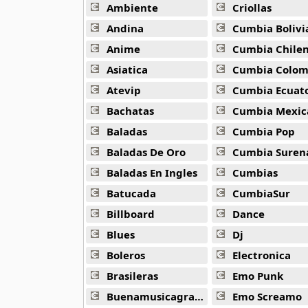
Gusttavo Lima
Ambiente
Criollas
49 músicas online
Andina
Cumbia Bolivi
Anime
Cumbia Chile
Israel Lucero
14 músicas online
Asiatica
Cumbia Colombi
Atevip
Cumbia Ecuatori
Joao Lucas e Marcelo
Bachatas
Cumbia Mexic
15 músicas online
Baladas
Cumbia Pop
Jorge e Mateus
Baladas De Oro
Cumbia Suren
21 músicas online
Baladas En Ingles
Cumbias
Batucada
CumbiaSur
Juliana Lunardelli
15 músicas online
Billboard
Dance
Blues
Dj
Leo Y Giba
22 músicas online
Boleros
Electronica
Brasileras
Emo Punk
Lucas Y Luan
Buenamusicagratis
Emo Screamo
15 músicas online