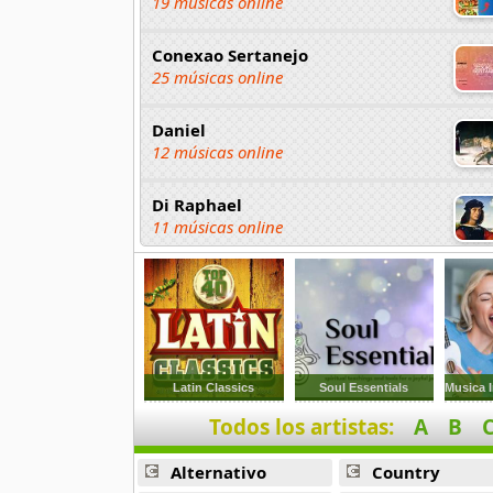
19 músicas online
Conexao Sertanejo
25 músicas online
Daniel
12 músicas online
Di Raphael
11 músicas online
Duani E Dinei
16 músicas online
Edson y Hudson
12 músicas online
Latin Classics
Soul Essentials
Todos los artistas:
A
B
Fernando E Sorocaba
18 músicas online
Alternativo
Country