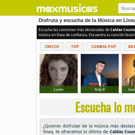
Disfruta y escucha de la Música en Líne
Escucha las canciones más destacadas de
Caldas Count
música en línea de confianza. Encuentra tu canción favor
INICIO
TOP
CUMBIA POP
BA
Lorde
Rels B
Juan
Escucha lo me
¿Quieres disfrutar de la música más desta
línea, te ofrecemos lo último de
Caldas Coun