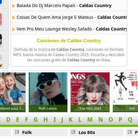
Balada Do Dj Marcelo Papait -
Caldas Country
Coisas De Quem Ama Jorge E Mateus -
Caldas Country
Vem Pro Meu Lounge Wesley Safado -
Caldas Country
Abertura Caldas Country Show 2015 -
Caldas Country
Canciones de Caldas Country
Disfruta de la música de
Caldas Country
, canciones en formato
Tempo De Amor Victor E Leo -
Caldas Country
MP3, buena música de Caldas Country 2025. Escucha y descubre
las canciones gratis de
Caldas Country
en línea.
Zap Zap Cuiabanno Lima -
Caldas Country
No Paro De Beber Gusttavo Lima -
Caldas Country
24 Horas De Solteiro Evandro E Henriquer -
Caldas Countr
Quando Deus Quer Lucas Lucco -
Caldas Country
Musica Infantil para Jugar y Cantar
RyB Latino
Top Hits 2023
Hiit
Aquele 1 Por Cento Marcos E Belutti -
Caldas Country
C
D
E
F
G
H
I
J
K
L
M
N
O
P
Q
Fora De Area Fred E Gustavo -
Caldas Country
Folk
Los 80s
P
Mande In Roca Loubet -
Caldas Country