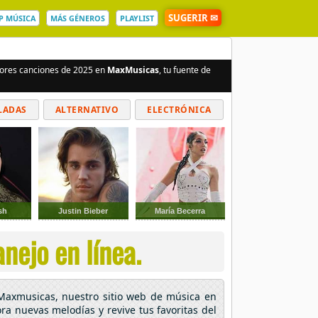
SUGERIR ✉
P MÚSICA
MÁS GÉNEROS
PLAYLIST
ejores canciones de 2025 en
MaxMusicas
, tu fuente de
LADAS
ALTERNATIVO
ELECTRÓNICA
ish
Justin Bieber
María Becerra
nejo en línea.
 Maxmusicas, nuestro sitio web de música en
ora nuevas melodías y revive tus favoritas del