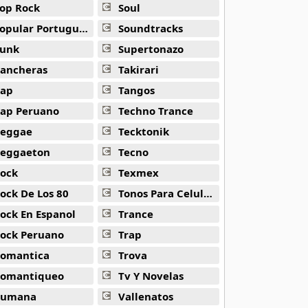
op Rock
Soul
opular Portuguesa
Soundtracks
unk
Supertonazo
ancheras
Takirari
ap
Tangos
ap Peruano
Techno Trance
eggae
Tecktonik
eggaeton
Tecno
ock
Texmex
ock De Los 80
Tonos Para Celulares
ock En Espanol
Trance
ock Peruano
Trap
omantica
Trova
omantiqueo
Tv Y Novelas
Rumana
Vallenatos