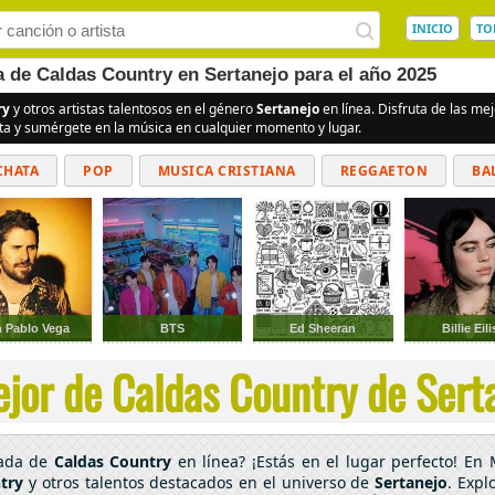
INICIO
TO
a de Caldas Country en Sertanejo para el año 2025
ry
y otros artistas talentosos en el género
Sertanejo
en línea. Disfruta de las m
ita y sumérgete en la música en cualquier momento y lugar.
CHATA
POP
MUSICA CRISTIANA
REGGAETON
BA
CUMBIAS
 Pablo Vega
BTS
Ed Sheeran
Billie Eil
jor de Caldas Country de Serta
cada de
Caldas Country
en línea? ¡Estás en el lugar perfecto! En
try
y otros talentos destacados en el universo de
Sertanejo
. Expl