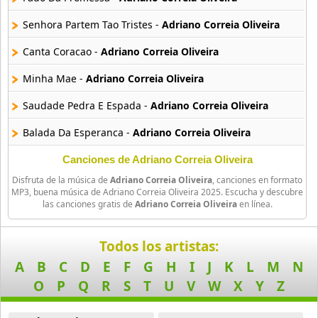
13 músicas online
Senhora Partem Tao Tristes -
Adriano Correia Oliveira
Arena Caliente
Canta Coracao -
Adriano Correia Oliveira
9 músicas online
Minha Mae -
Adriano Correia Oliveira
Asa De Aguia
Saudade Pedra E Espada -
Adriano Correia Oliveira
28 músicas online
Balada Da Esperanca -
Adriano Correia Oliveira
Astrud Gilberto
38 músicas online
Cancao Dos Fornos -
Adriano Correia Oliveira
Canciones de Adriano Correia Oliveira
Disfruta de la música de
Adriano Correia Oliveira
, canciones en formato
Cancao Pra O Meu Amor Nao Se Perder -
Adriano Correia Oliv
Avioes De Foro
MP3, buena música de Adriano Correia Oliveira 2025. Escucha y descubre
las canciones gratis de
Adriano Correia Oliveira
en línea.
10 músicas online
Cancao Tao Simples -
Adriano Correia Oliveira
Axe
Capa Negra Rosa Negra -
Adriano Correia Oliveira
Todos los artistas:
45 músicas online
A
B
C
D
E
F
G
H
I
J
K
L
M
N
Prece -
Adriano Correia Oliveira
O
P
Q
R
S
T
U
V
W
X
Y
Z
Axe Bahia
Balada Dos Sinos -
Adriano Correia Oliveira
103 músicas online