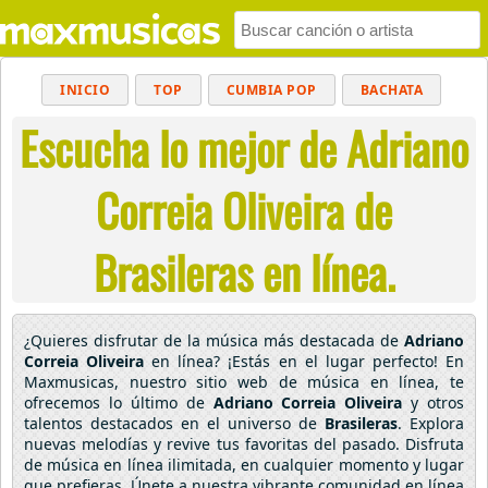
INICIO
TOP
CUMBIA POP
BACHATA
Escucha lo mejor de Adriano
POP
MUSICA CRISTIANA
REGGAETON
BALADAS
ALTERNATIVO
ELECTRÓNICA
Correia Oliveira de
CUMBIAS
Brasileras en línea.
¿Quieres disfrutar de la música más destacada de
Adriano
Correia Oliveira
en línea? ¡Estás en el lugar perfecto! En
Maxmusicas, nuestro sitio web de música en línea, te
ofrecemos lo último de
Adriano Correia Oliveira
y otros
talentos destacados en el universo de
Brasileras
. Explora
nuevas melodías y revive tus favoritas del pasado. Disfruta
de música en línea ilimitada, en cualquier momento y lugar
que prefieras. Únete a nuestra vibrante comunidad en línea