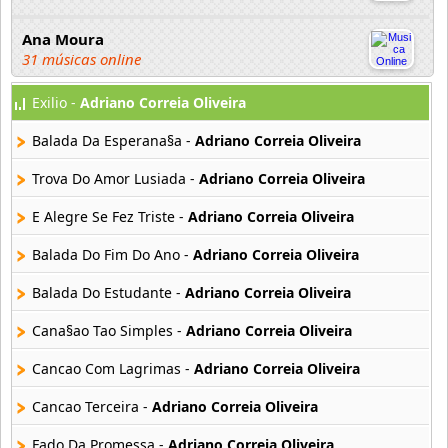
Ana Moura
31 músicas online
Exilio -
Adriano Correia Oliveira
Ananga Ranga
21 músicas online
Balada Da Esperana§a -
Adriano Correia Oliveira
Andre Sardet
Trova Do Amor Lusiada -
Adriano Correia Oliveira
18 músicas online
E Alegre Se Fez Triste -
Adriano Correia Oliveira
Anjos
Balada Do Fim Do Ano -
Adriano Correia Oliveira
12 músicas online
Balada Do Estudante -
Adriano Correia Oliveira
Antonio Carlos Jobim
68 músicas online
Cana§ao Tao Simples -
Adriano Correia Oliveira
Cancao Com Lagrimas -
Adriano Correia Oliveira
Antonio Carlos Jobin
30 músicas online
Cancao Terceira -
Adriano Correia Oliveira
Fado Da Promessa -
Adriano Correia Oliveira
Antonio Chainho