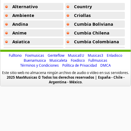
Alternativo
Country
Babado Novo
Ambiente
Criollas
39 músicas online
Andina
Cumbia Boliviana
Anime
Cumbia Chilena
Bailables Del Puerto
13 músicas online
Asiatica
Cumbia Colombiana
Atevip
Cumbia Ecuatoriana
Baladas Brasileras
Fulltono
Foxmusicas
Genteflow
MusicaEU
Musicas3
Enladisco
17 músicas online
Bachatas
Cumbia Mexicana
Buenamusica
Musicaleta
Foxdisco
Fullmusicas
Términos y Condiciones
Política de Privacidad
DMCA
Baladas
Cumbia Pop
Banda Calypso
Este sitio web no almacena ningún archivo de audio o vídeo en sus servidores.
Baladas De Oro
Cumbia Surena
2025 MaxMusicas © Todos los derechos reservados | España - Chile -
32 músicas online
Argentina - México.
Baladas En Ingles
Cumbias
Banda Djavu
Batucada
CumbiaSur
49 músicas online
Billboard
Dance
Blues
Dj
Banda Raca Negra
16 músicas online
Boleros
Electronica
Brasileras
Emo Punk