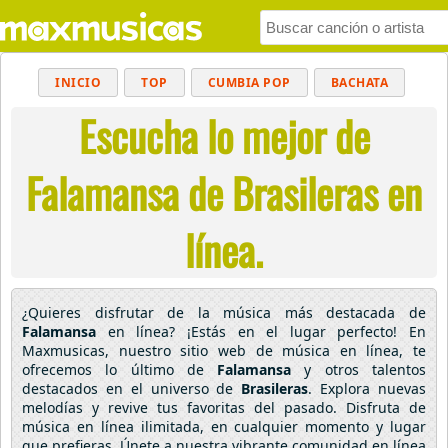
INICIO
TOP
CUMBIA POP
BACHATA
Escucha lo mejor de
POP
MUSICA CRISTIANA
REGGAETON
BALADAS
ALTERNATIVO
ELECTRÓNICA
Falamansa de Brasileras en
CUMBIAS
línea.
¿Quieres disfrutar de la música más destacada de
Falamansa
en línea? ¡Estás en el lugar perfecto! En
Maxmusicas, nuestro sitio web de música en línea, te
ofrecemos lo último de
Falamansa
y otros talentos
destacados en el universo de
Brasileras
. Explora nuevas
melodías y revive tus favoritas del pasado. Disfruta de
música en línea ilimitada, en cualquier momento y lugar
que prefieras. Únete a nuestra vibrante comunidad en línea