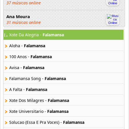
37 músicas online
Ana Moura
31 músicas online
Xote Da Alegria -
Falamansa
Ananga Ranga
21 músicas online
Aloha -
Falamansa
Andre Sardet
100 Anos -
Falamansa
18 músicas online
Avisa -
Falamansa
Anjos
Falamansa Song -
Falamansa
12 músicas online
A Falta -
Falamansa
Antonio Carlos Jobim
68 músicas online
Xote Dos Milagres -
Falamansa
Xote Universitario -
Falamansa
Antonio Carlos Jobin
30 músicas online
Solucao (Essa E Pra Voces) -
Falamansa