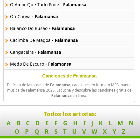
O Amor Que Tudo Pode -
Falamansa
Antonio Chainho
13 músicas online
Oh Chuva -
Falamansa
Arena Caliente
Balanco Do Busao -
Falamansa
9 músicas online
Cacimba De Magoa -
Falamansa
Asa De Aguia
Cangaceira -
Falamansa
28 músicas online
Medo De Escuro -
Falamansa
Astrud Gilberto
38 músicas online
Um Pouco Mais De Fe -
Falamansa
Canciones de Falamansa
Disfruta de la música de
Falamansa
, canciones en formato MP3, buena
Fique Com A Saudade -
Falamansa
Avioes De Foro
música de Falamansa 2025. Escucha y descubre las canciones gratis de
Falamansa
en línea.
10 músicas online
Rindo À Toa -
Falamansa
Axe
Todos los artistas:
45 músicas online
A
B
C
D
E
F
G
H
I
J
K
L
M
N
O
P
Q
R
S
T
U
V
W
X
Y
Z
Axe Bahia
103 músicas online