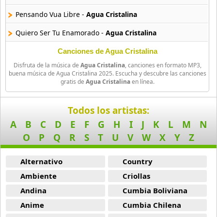
Arena Caliente
Pensando Vua Libre -
Agua Cristalina
9 músicas online
Quiero Ser Tu Enamorado -
Agua Cristalina
Asa De Aguia
Canciones de Agua Cristalina
28 músicas online
Disfruta de la música de
Agua Cristalina
, canciones en formato MP3,
buena música de Agua Cristalina 2025. Escucha y descubre las canciones
Astrud Gilberto
gratis de
Agua Cristalina
en línea.
38 músicas online
Todos los artistas:
Avioes De Foro
10 músicas online
A
B
C
D
E
F
G
H
I
J
K
L
M
N
O
P
Q
R
S
T
U
V
W
X
Y
Z
Axe
45 músicas online
Alternativo
Country
Ambiente
Criollas
Axe Bahia
103 músicas online
Andina
Cumbia Boliviana
Anime
Cumbia Chilena
Babado Novo