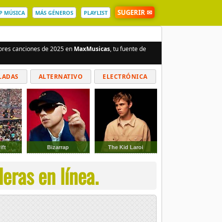
SUGERIR ✉
P MÚSICA
MÁS GÉNEROS
PLAYLIST
jores canciones de 2025 en
MaxMusicas
, tu fuente de
LADAS
ALTERNATIVO
ELECTRÓNICA
ift
Bizarrap
The Kid Laroi
eras en línea.