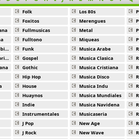
Folk
Los 80s
P
Foxitos
Merengues
P
ana
Fullmusicas
Metal
P
na
Fulltono
Miqueas
P
ana
Funk
Musica Arabe
R
ana
Gospel
Musica Clasica
R
ana
Gothic
Musica Cristiana
R
Hip Hop
Musica Disco
R
a
House
Musica Indu
R
Huaynos
Musica Mundiales
R
Indie
Musica Navidena
R
Instrumentales
Musicaseria
R
J Pop
New Age
R
J Rock
New Wave
R