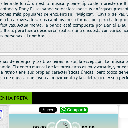
leña de forró, un estilo musical y baile típico del noreste de Br
 Santana y Dany F.. La banda se destaca por sus enérgicas presen
iones más populares se encuentran: "Mágica", "Cavalo de Pau",
Preta ha atravesado varios cambios en su formación, pero ha logr
festivas. Actualmente, la banda está compuesta por Daniel Diau, S
a Rosa, pero luego decidieron realizar una encuesta con varios n
as personas. El nombre ...
nas de energía, y las brasileiras no son la excepción. La música b
mundo. El género musical de las brasileiras es muy variado, y puede
ada ritmo tiene sus propias características únicas, pero todos ti
orma de música que invita al movimiento y la celebración, y son per
INHA PRETA
00:00
00:00