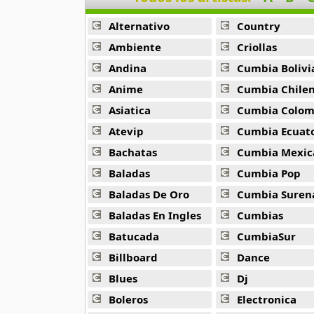
12 músicas online
Alternativo
Country
Antonio Carlos Jobim
Ambiente
Criollas
68 músicas online
Andina
Cumbia Bolivi
Anime
Cumbia Chile
Antonio Carlos Jobin
30 músicas online
Asiatica
Cumbia Colombi
Atevip
Cumbia Ecuatori
Antonio Chainho
Bachatas
Cumbia Mexic
13 músicas online
Baladas
Cumbia Pop
Arena Caliente
Baladas De Oro
Cumbia Suren
9 músicas online
Baladas En Ingles
Cumbias
Batucada
CumbiaSur
Asa De Aguia
28 músicas online
Billboard
Dance
Blues
Dj
Astrud Gilberto
38 músicas online
Boleros
Electronica