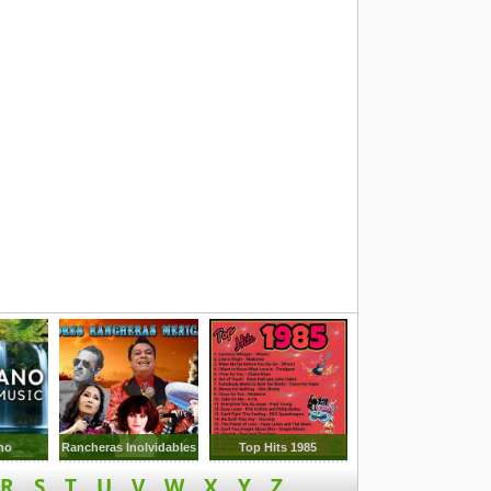
no
Rancheras Inolvidables
Top Hits 1985
R
S
T
U
V
W
X
Y
Z