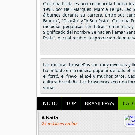
Calcinha Preta es una reconocida banda brasi
1995, por Bell Marques, Marcia Felipe, Léo
álbumes durante su carrera. Entre sus canc
Branca", "Oração" y "A Sua Pista". Calcinha 
melodías pegajosas con letras románticas y 
Significado del nombre Se hacían llamar Sant
Preta", el cual recibió la aprobación de much
Las músicas brasileñas son muy diversas y lle
ha influido en la música popular de todo el 
el forró, el frevo, el axé y muchos otros. C
cultura brasileña. Las brasileiras son una f
social.
INICIO
TOP
BRASILERAS
CALC
A Naifa
24 músicas online