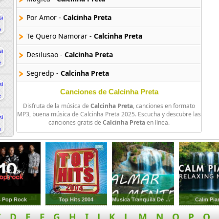
Por Amor -
Calcinha Preta
Te Quero Namorar -
Calcinha Preta
Desilusao -
Calcinha Preta
Segredp -
Calcinha Preta
Adao E Eva -
Calcinha Preta
Canciones de Calcinha Preta
Disfruta de la música de
Calcinha Preta
, canciones en formato
Cada Paixao Uma Novela -
Calcinha Preta
MP3, buena música de Calcinha Preta 2025. Escucha y descubre las
canciones gratis de
Calcinha Preta
en línea.
Furunfa -
Calcinha Preta
Manchete Dos Jornais -
Calcinha Preta
Louca Por Ti Dust In Te Wind -
Calcinha Preta
s Pop Rock
Top Hits 2004
Musica Tranquila De Rio Para Relajar
Calm Pia
C
D
E
F
G
H
I
J
K
L
M
N
O
P
Q