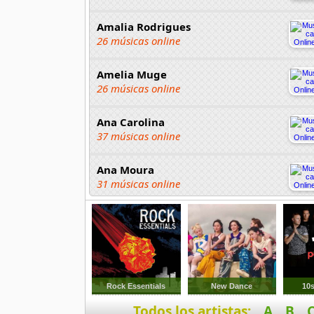
Amalia Rodrigues
26 músicas online
Amelia Muge
26 músicas online
Ana Carolina
37 músicas online
Ana Moura
31 músicas online
Ananga Ranga
21 músicas online
Andre Sardet
18 músicas online
Rock Essentials
New Dance
10
Todos los artistas:
A
B
Anjos