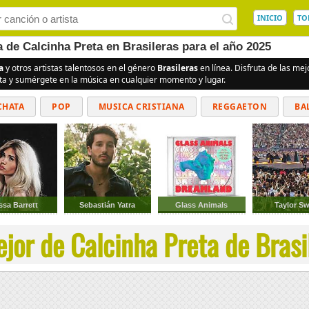
INICIO
TO
a de Calcinha Preta en Brasileras para el año 2025
a
y otros artistas talentosos en el género
Brasileras
en línea. Disfruta de las me
ita y sumérgete en la música en cualquier momento y lugar.
CHATA
POP
MUSICA CRISTIANA
REGGAETON
BA
CUMBIAS
ssa Barrett
Sebastián Yatra
Glass Animals
Taylor Sw
jor de Calcinha Preta de Brasil