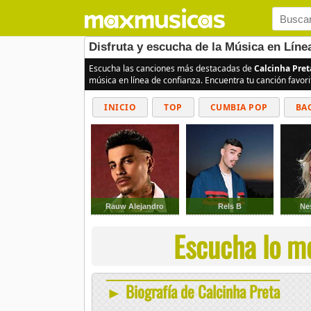
Disfruta y escucha de la Música en Líne
Escucha las canciones más destacadas de
Calcinha Pret
música en línea de confianza. Encuentra tu canción favor
INICIO
TOP
CUMBIA POP
BA
Rauw Alejandro
Rels B
Ne
Escucha lo me
► Biografía de Calcinha Preta