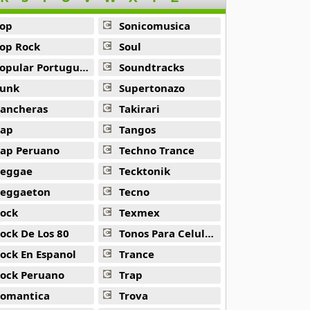
op
Sonicomusica
op Rock
Soul
opular Portuguesa
Soundtracks
unk
Supertonazo
ancheras
Takirari
ap
Tangos
ap Peruano
Techno Trance
eggae
Tecktonik
eggaeton
Tecno
ock
Texmex
ock De Los 80
Tonos Para Celulares
ock En Espanol
Trance
ock Peruano
Trap
omantica
Trova