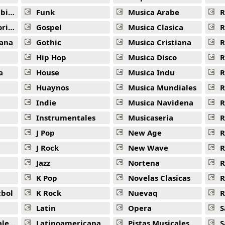
ana
Funk
Musica Arabe
R
ana
Gospel
Musica Clasica
R
ana
Gothic
Musica Cristiana
R
Hip Hop
Musica Disco
R
a
House
Musica Indu
R
Huaynos
Musica Mundiales
R
Indie
Musica Navidena
R
Instrumentales
Musicaseria
R
J Pop
New Age
R
J Rock
New Wave
R
Jazz
Nortena
R
K Pop
Novelas Clasicas
tbol
K Rock
Nuevaq
R
Latin
Opera
S
jas
Latinoamericana
Pistas Musicales
S