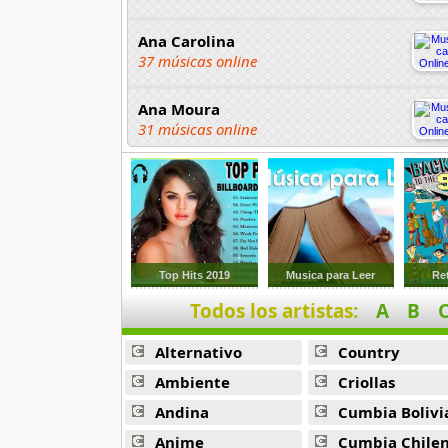
Ana Carolina
37 músicas online
Ana Moura
31 músicas online
Ananga Ranga
21 músicas online
Andre Sardet
18 músicas online
Top Hits 2019
Musica para Leer
Re
Todos los artistas:
A
B
Anjos
12 músicas online
Alternativo
Country
Antonio Carlos Jobim
Ambiente
Criollas
68 músicas online
Andina
Cumbia Bolivi
Anime
Cumbia Chile