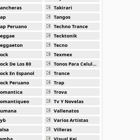
ancheras
Takirari
ap
Tangos
ap Peruano
Techno Trance
eggae
Tecktonik
eggaeton
Tecno
ock
Texmex
ock De Los 80
Tonos Para Celulares
ock En Espanol
Trance
ock Peruano
Trap
omantica
Trova
omantiqueo
Tv Y Novelas
Rumana
Vallenatos
yb
Varios Artistas
alsa
Villeras
amba
Visual Kei