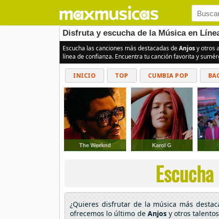
Disfruta y escucha de la Música en Líne
Escucha las canciones más destacadas de
Anjos
y otros 
línea de confianza. Encuentra tu canción favorita y sumé
INICIO
TOP
CUMBIA POP
BA
The Weeknd
Karol G
Escucha l
¿Quieres disfrutar de la música más desta
ofrecemos lo último de
Anjos
y otros talento