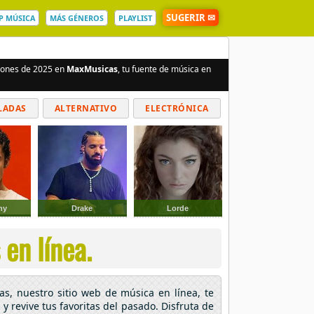
SUGERIR ✉
P MÚSICA
MÁS GÉNEROS
PLAYLIST
ciones de 2025 en
MaxMusicas
, tu fuente de música en
LADAS
ALTERNATIVO
ELECTRÓNICA
ny
Drake
Lorde
 en línea.
as, nuestro sitio web de música en línea, te
y revive tus favoritas del pasado. Disfruta de