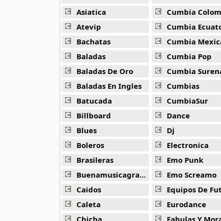
Antonio Carlos Jobin
30 músicas online
Asiatica
Cumbia Colombi
Atevip
Cumbia Ecuatori
Antonio Chainho
Bachatas
Cumbia Mexic
13 músicas online
Baladas
Cumbia Pop
Arena Caliente
Baladas De Oro
Cumbia Suren
9 músicas online
Baladas En Ingles
Cumbias
Batucada
CumbiaSur
Asa De Aguia
28 músicas online
Billboard
Dance
Blues
Dj
Astrud Gilberto
38 músicas online
Boleros
Electronica
Brasileras
Emo Punk
Avioes De Foro
Buenamusicagratis
Emo Screamo
10 músicas online
Caidos
Equipos De Fu
Axe
Caleta
Eurodance
45 músicas online
Chicha
Fabulas Y Morale