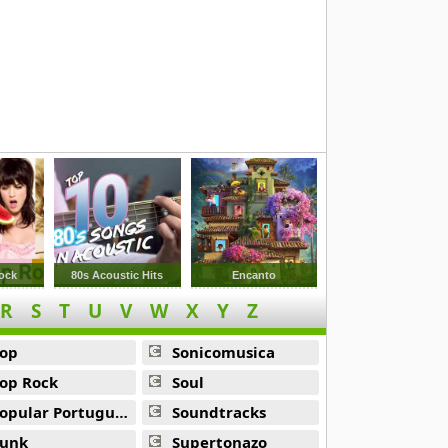
ock
80s Acoustic Hits
Encanto
R
S
T
U
V
W
X
Y
Z
op
Sonicomusica
op Rock
Soul
opular Portuguesa
Soundtracks
unk
Supertonazo