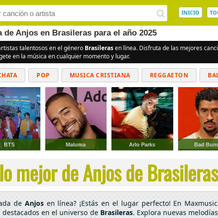
INICIO
TO
a de Anjos en Brasileras para el año 2025
artistas talentosos en el género
Brasileras
en línea. Disfruta de las mejores can
rgete en la música en cualquier momento y lugar.
CHATA
POP
MUSICA CRISTIANA
REGGAETON
BA
CUMBIAS
BTS
Maluma
Arlo Parks
Bad Bun
o mejor de Anjos de Brasileras
cada de
Anjos
en línea? ¡Estás en el lugar perfecto! En Maxmusic
s destacados en el universo de
Brasileras
. Explora nuevas melodías 