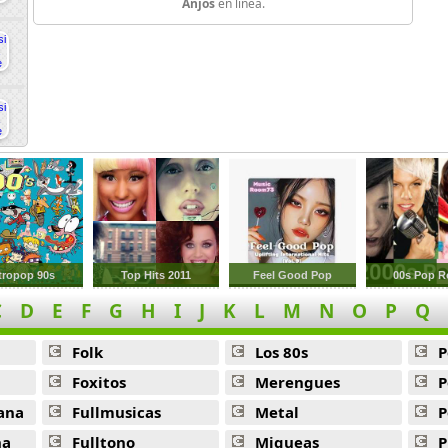
Anjos
en línea.
tropop 90s
Top Hits 2011
Feel Good Pop
00s Pop R
C
D
E
F
G
H
I
J
K
L
M
N
O
P
Q
Folk
Los 80s
P
Foxitos
Merengues
P
ana
Fullmusicas
Metal
P
na
Fulltono
Miqueas
P