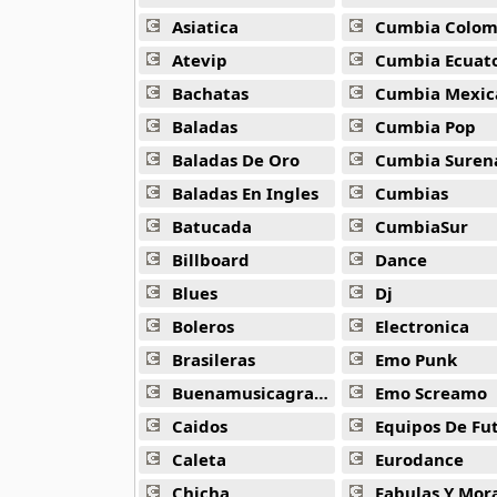
Guariboa
3 músicas online
Asiatica
Cumbia Colombi
Atevip
Cumbia Ecuatori
Gucci Mane
Bachatas
Cumbia Mexic
33 músicas online
Baladas
Cumbia Pop
Jaden Smith
Baladas De Oro
Cumbia Suren
8 músicas online
Baladas En Ingles
Cumbias
Batucada
CumbiaSur
Jaze
29 músicas online
Billboard
Dance
Blues
Dj
Jeezy
15 músicas online
Boleros
Electronica
Brasileras
Emo Punk
Joa El Super Mc
Buenamusicagratis
Emo Screamo
3 músicas online
Caidos
Equipos De Fu
Kazz Flow
Caleta
Eurodance
3 músicas online
Chicha
Fabulas Y Morale