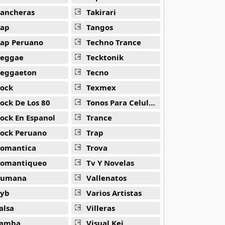
ancheras
Takirari
ap
Tangos
ap Peruano
Techno Trance
eggae
Tecktonik
eggaeton
Tecno
ock
Texmex
ock De Los 80
Tonos Para Celulares
ock En Espanol
Trance
ock Peruano
Trap
omantica
Trova
omantiqueo
Tv Y Novelas
Rumana
Vallenatos
yb
Varios Artistas
alsa
Villeras
amba
Visual Kei