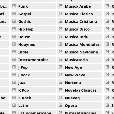
ana
Funk
Musica Arabe
R
ana
Gospel
Musica Clasica
R
ana
Gothic
Musica Cristiana
R
Hip Hop
Musica Disco
R
a
House
Musica Indu
R
Huaynos
Musica Mundiales
R
Indie
Musica Navidena
R
Instrumentales
Musicaseria
R
J Pop
New Age
R
J Rock
New Wave
R
Jazz
Nortena
R
K Pop
Novelas Clasicas
tbol
K Rock
Nuevaq
R
Latin
Opera
S
jas
Latinoamericana
Pistas Musicales
S