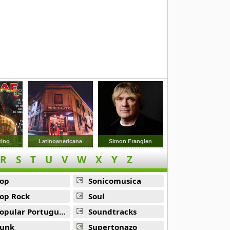
tino
Latinoanericana
Simon Franglen
R
S
T
U
V
W
X
Y
Z
op
Sonicomusica
op Rock
Soul
opular Portuguesa
Soundtracks
unk
Supertonazo