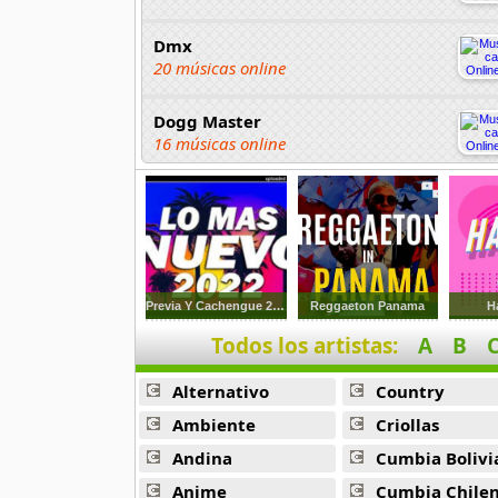
Dmx
20 músicas online
Dogg Master
16 músicas online
DUKI
91 músicas online
Elias Ayaviri
18 músicas online
Previa Y Cachengue 2022
Reggaeton Panama
H
Todos los artistas:
A
B
Flor Rida
33 músicas online
Alternativo
Country
Ghostface Killah
Ambiente
Criollas
20 músicas online
Andina
Cumbia Bolivi
Anime
Cumbia Chile