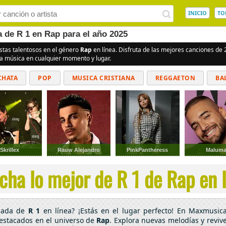
INICIO
TO
a de R 1 en Rap para el año 2025
istas talentosos en el género
Rap
en línea. Disfruta de las mejores canciones de
la música en cualquier momento y lugar.
CHATA
POP
MUSICA CRISTIANA
REGGAETON
BA
CUMBIAS
Skrillex
Rauw Alejandro
PinkPantheress
Malum
cha lo mejor de R 1 de Rap en l
acada de
R 1
en línea? ¡Estás en el lugar perfecto! En Maxmusica
destacados en el universo de
Rap
. Explora nuevas melodías y revive