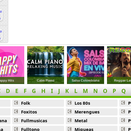
appy Hits
Calm Piano
Salsa Colombiana
Reggae La
C
D
E
F
G
H
I
J
K
L
M
N
O
P
Q
Folk
Los 80s
P
Foxitos
Merengues
P
ana
Fullmusicas
Metal
P
na
Fulltono
Miqueas
P