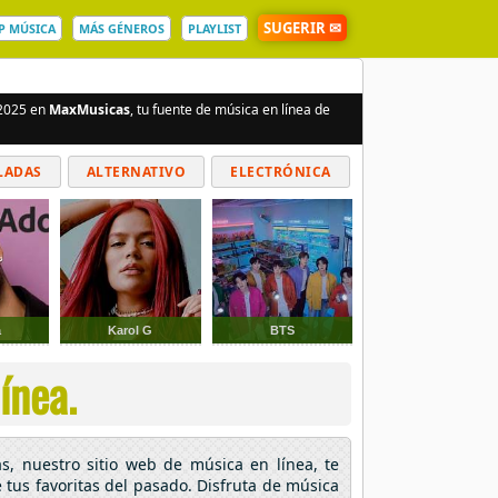
SUGERIR ✉
P MÚSICA
MÁS GÉNEROS
PLAYLIST
 2025 en
MaxMusicas
, tu fuente de música en línea de
LADAS
ALTERNATIVO
ELECTRÓNICA
a
Karol G
BTS
ínea.
s, nuestro sitio web de música en línea, te
 tus favoritas del pasado. Disfruta de música