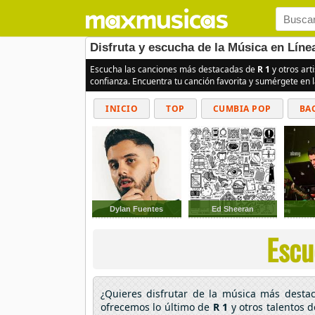
Disfruta y escucha de la Música en Líne
Escucha las canciones más destacadas de
R 1
y otros art
confianza. Encuentra tu canción favorita y sumérgete en 
INICIO
TOP
CUMBIA POP
BA
Dylan Fuentes
Ed Sheeran
Escu
¿Quieres disfrutar de la música más dest
ofrecemos lo último de
R 1
y otros talentos 