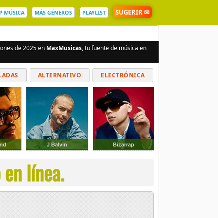
SUGERIR ✉
P MÚSICA
MÁS GÉNEROS
PLAYLIST
ciones de 2025 en
MaxMusicas
, tu fuente de música en
LADAS
ALTERNATIVO
ELECTRÓNICA
knd
J Balvin
Bizarrap
en línea.