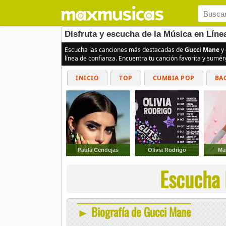
Disfruta y escucha de la Música en Líne
Escucha las canciones más destacadas de
Gucci Mane
y 
línea de confianza. Encuentra tu canción favorita y sumé
INICIO
TOP
CUMBIA POP
BA
Paula Cendejas
Olivia Rodrigo
Ma
Escucha 
► Biografía de Gucci Mane