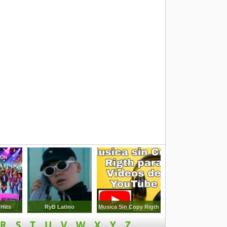
Hits
RyB Latino
Musica Sin Copy Rigth
R
S
T
U
V
W
X
Y
Z