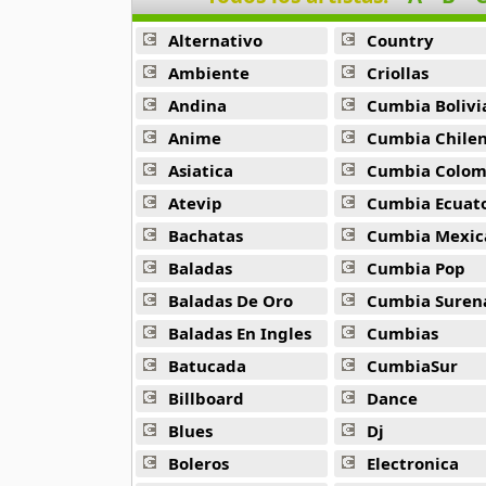
33 músicas online
Alternativo
Country
Ghostface Killah
Ambiente
Criollas
20 músicas online
Andina
Cumbia Bolivi
Anime
Cumbia Chile
Guariboa
3 músicas online
Asiatica
Cumbia Colombi
Atevip
Cumbia Ecuatori
Gucci Mane
Bachatas
Cumbia Mexic
33 músicas online
Baladas
Cumbia Pop
Jaden Smith
Baladas De Oro
Cumbia Suren
8 músicas online
Baladas En Ingles
Cumbias
Batucada
CumbiaSur
Jaze
29 músicas online
Billboard
Dance
Blues
Dj
Jeezy
15 músicas online
Boleros
Electronica