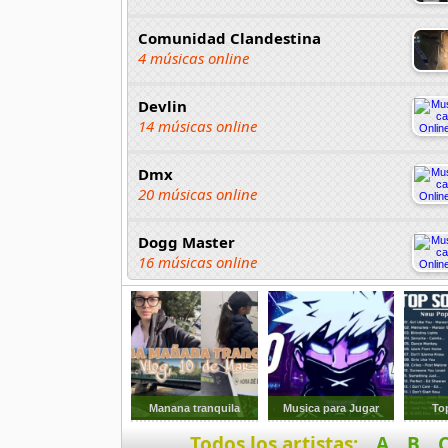
Comunidad Clandestina
4 músicas online
Devlin
14 músicas online
Dmx
20 músicas online
Dogg Master
16 músicas online
DUKI
91 músicas online
Elias Ayaviri
18 músicas online
Manana tranquila
Musica para Jugar
To
Todos los artistas:
A
B
Flor Rida