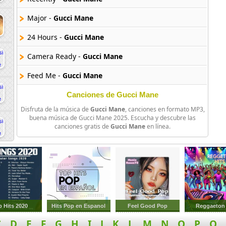
Major -
Gucci Mane
24 Hours -
Gucci Mane
Camera Ready -
Gucci Mane
Feed Me -
Gucci Mane
Gucci Mane Brrrr -
Gucci Mane
Canciones de Gucci Mane
Disfruta de la música de
Gucci Mane
, canciones en formato MP3,
Tax Free -
Gucci Mane
buena música de Gucci Mane 2025. Escucha y descubre las
canciones gratis de
Gucci Mane
en línea.
Brinks -
Gucci Mane
Play Your Cards -
Gucci Mane
Gang Bangin -
Gucci Mane
Young Nigga -
Gucci Mane
p Hits 2020
Hits Pop en Espanol
Feel Good Pop
Reggaeton 
Guilty -
Gucci Mane
C
D
E
F
G
H
I
J
K
L
M
N
O
P
Q