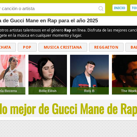
INICIO
TO
a de Gucci Mane en Rap para el año 2025
otros artistas talentosos en el género
Rap
en línea. Disfruta de las mejores can
rgete en la música en cualquier momento y lugar.
CHATA
POP
MUSICA CRISTIANA
REGGAETON
BA
CUMBIAS
ría Becerra
Billie Eilish
Rels B
The Wee
lo mejor de Gucci Mane de Rap 