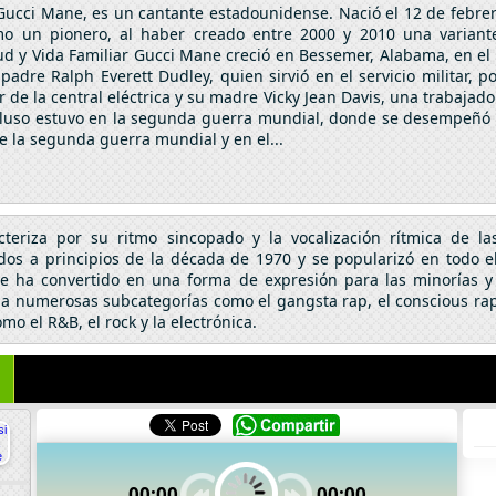
 Gucci Mane, es un cantante estadounidense. Nació el 12 de febr
mo un pionero, al haber creado entre 2000 y 2010 una variante
d y Vida Familiar Gucci Mane creció en Bessemer, Alabama, en el
padre Ralph Everett Dudley, quien sirvió en el servicio militar, 
 la central eléctrica y su madre Vicky Jean Davis, una trabajado
 incluso estuvo en la segunda guerra mundial, donde se desempeñó
te la segunda guerra mundial y en el...
eriza por su ritmo sincopado y la vocalización rítmica de la
idos a principios de la década de 1970 y se popularizó en todo e
 se ha convertido en una forma de expresión para las minorías
 a numerosas subcategorías como el gangsta rap, el conscious rap
o el R&B, el rock y la electrónica.
00:00
00:00