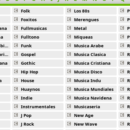
I Dont Love Her -
Gucci Mane
Folk
Los 80s
P
Lambo -
Gucci Mane
Foxitos
Merengues
P
Lil Friends -
Gucci Mane
ana
Fullmusicas
Metal
P
Pacman -
Gucci Mane
na
Fulltono
Miqueas
P
ana
Funk
Musica Arabe
R
Two Dope Boys -
Gucci Mane
ana
Gospel
Musica Clasica
R
Hard On A Bitch -
Gucci Mane
ana
Gothic
Musica Cristiana
R
Nasty -
Gucci Mane
Hip Hop
Musica Disco
R
Scotty -
Gucci Mane
a
House
Musica Indu
R
Huaynos
Musica Mundiales
R
Yesterday -
Gucci Mane
Indie
Musica Navidena
R
Tragedy -
Gucci Mane
Instrumentales
Musicaseria
R
Translation -
Gucci Mane
J Pop
New Age
R
J Rock
New Wave
R