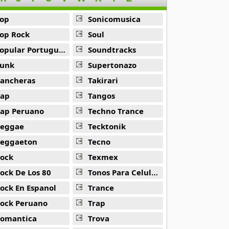
op
Sonicomusica
op Rock
Soul
opular Portuguesa
Soundtracks
unk
Supertonazo
ancheras
Takirari
ap
Tangos
ap Peruano
Techno Trance
eggae
Tecktonik
eggaeton
Tecno
ock
Texmex
ock De Los 80
Tonos Para Celulares
ock En Espanol
Trance
ock Peruano
Trap
omantica
Trova