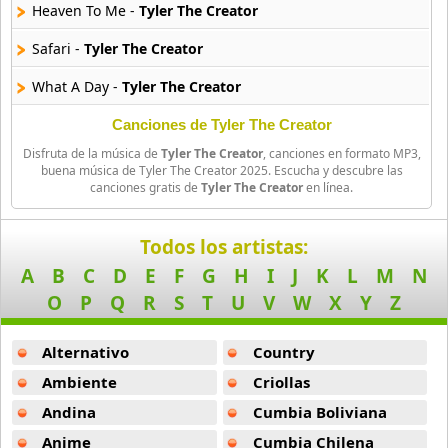
Heaven To Me -
Tyler The Creator
Jaze
Safari -
Tyler The Creator
29 músicas online
What A Day -
Tyler The Creator
Jeezy
15 músicas online
Massa -
Tyler The Creator
Canciones de Tyler The Creator
Disfruta de la música de
Tyler The Creator
, canciones en formato MP3,
Juggernaut (Feat Lil Uzi Vert Y Pharrell Williams) -
Tyler The C
Joa El Super Mc
buena música de Tyler The Creator 2025. Escucha y descubre las
canciones gratis de
Tyler The Creator
en línea.
3 músicas online
Boyfriend Girlfriend (Feat Yg) -
Tyler The Creator
Kazz Flow
Potato Salad -
Tyler The Creator
Todos los artistas:
3 músicas online
A
B
C
D
E
F
G
H
I
J
K
L
M
N
Dogtooth -
Tyler The Creator
O
P
Q
R
S
T
U
V
W
X
Y
Z
Kishu Ezlamenaza
Sorry Not Sorry -
Tyler The Creator
11 músicas online
Alternativo
Country
Running Out Of Time -
Tyler The Creator
Lapiz Conciente
Ambiente
Criollas
Manifesto (Feat Domo Genesis) -
Tyler The Creator
84 músicas online
Andina
Cumbia Boliviana
Fucking Young Perfect (Feat Charlie Wilson Chaz Bundick Syd
Anime
Cumbia Chilena
Lil Blood