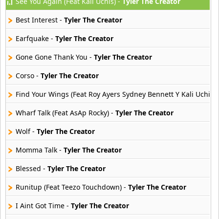
See You Again (Feat Kali Uchis) -
Tyler The Creator
DUKI
91 músicas online
Best Interest -
Tyler The Creator
Elias Ayaviri
Earfquake -
Tyler The Creator
18 músicas online
Gone Gone Thank You -
Tyler The Creator
Flor Rida
Corso -
Tyler The Creator
33 músicas online
Find Your Wings (Feat Roy Ayers Sydney Bennett Y Kali Uchis) 
Ghostface Killah
20 músicas online
Wharf Talk (Feat AsAp Rocky) -
Tyler The Creator
Wolf -
Tyler The Creator
Guariboa
3 músicas online
Momma Talk -
Tyler The Creator
Blessed -
Tyler The Creator
Gucci Mane
33 músicas online
Runitup (Feat Teezo Touchdown) -
Tyler The Creator
Jaden Smith
I Aint Got Time -
Tyler The Creator
8 músicas online