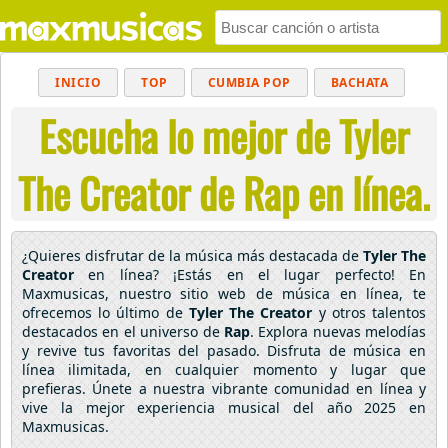
INICIO
TOP
CUMBIA POP
BACHATA
Escucha lo mejor de Tyler
POP
MUSICA CRISTIANA
REGGAETON
BALADAS
ALTERNATIVO
ELECTRÓNICA
The Creator de Rap en línea.
CUMBIAS
¿Quieres disfrutar de la música más destacada de
Tyler The
Creator
en línea? ¡Estás en el lugar perfecto! En
Maxmusicas, nuestro sitio web de música en línea, te
ofrecemos lo último de
Tyler The Creator
y otros talentos
destacados en el universo de
Rap
. Explora nuevas melodías
y revive tus favoritas del pasado. Disfruta de música en
línea ilimitada, en cualquier momento y lugar que
prefieras. Únete a nuestra vibrante comunidad en línea y
vive la mejor experiencia musical del año 2025 en
Maxmusicas.