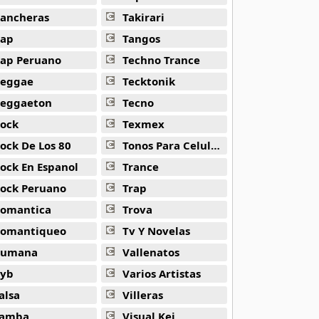
ancheras
Takirari
ap
Tangos
ap Peruano
Techno Trance
eggae
Tecktonik
eggaeton
Tecno
ock
Texmex
ock De Los 80
Tonos Para Celulares
ock En Espanol
Trance
ock Peruano
Trap
omantica
Trova
omantiqueo
Tv Y Novelas
Rumana
Vallenatos
yb
Varios Artistas
alsa
Villeras
amba
Visual Kei