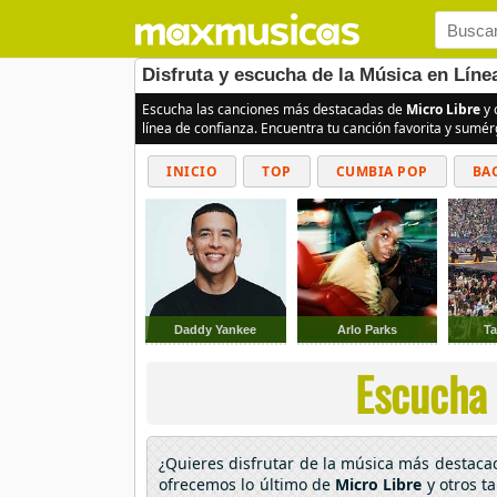
Disfruta y escucha de la Música en Líne
Escucha las canciones más destacadas de
Micro Libre
y 
línea de confianza. Encuentra tu canción favorita y sumé
INICIO
TOP
CUMBIA POP
BA
Daddy Yankee
Arlo Parks
Ta
Escucha 
¿Quieres disfrutar de la música más destac
ofrecemos lo último de
Micro Libre
y otros t