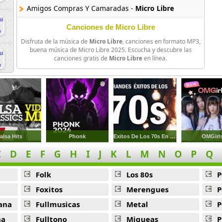
Amigos Compras Y Camaradas -
Micro Libre
La Victoria Del Mensaje -
Micro Libre
Canciones de Micro Libre
Disfruta de la música de
Micro Libre
, canciones en formato MP3,
Hip Hop Y Yo -
Micro Libre
buena música de Micro Libre 2025. Escucha y descubre las
canciones gratis de
Micro Libre
en línea.
Vsp -
Micro Libre
alsa Hits
Phonk
Exitos De Los 70s En Ingles
OMGirl
C
D
E
F
G
H
I
J
K
L
M
N
O
P
Q
Folk
Los 80s
P
Foxitos
Merengues
P
ana
Fullmusicas
Metal
P
na
Fulltono
Miqueas
P