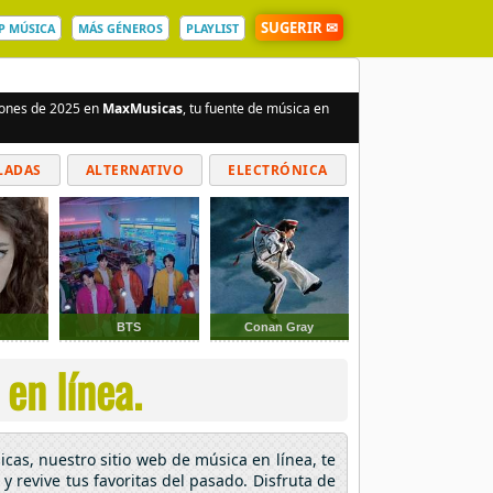
SUGERIR ✉
P MÚSICA
MÁS GÉNEROS
PLAYLIST
ciones de 2025 en
MaxMusicas
, tu fuente de música en
LADAS
ALTERNATIVO
ELECTRÓNICA
BTS
Conan Gray
en línea.
icas, nuestro sitio web de música en línea, te
y revive tus favoritas del pasado. Disfruta de