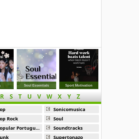
s
Soul Essentials
Sport Motivation
R
S
T
U
V
W
X
Y
Z
op
Sonicomusica
op Rock
Soul
opular Portuguesa
Soundtracks
unk
Supertonazo