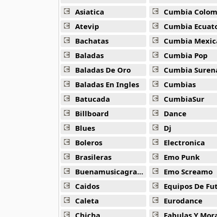
Guariboa
3 músicas online
Asiatica
Cumbia Colombi
Atevip
Cumbia Ecuatori
Gucci Mane
Bachatas
Cumbia Mexic
33 músicas online
Baladas
Cumbia Pop
Jaden Smith
Baladas De Oro
Cumbia Suren
8 músicas online
Baladas En Ingles
Cumbias
Batucada
CumbiaSur
Jaze
29 músicas online
Billboard
Dance
Blues
Dj
Jeezy
15 músicas online
Boleros
Electronica
Brasileras
Emo Punk
Joa El Super Mc
Buenamusicagratis
Emo Screamo
3 músicas online
Caidos
Equipos De Fu
Kazz Flow
Caleta
Eurodance
3 músicas online
Chicha
Fabulas Y Morale