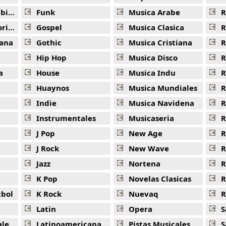
ana
Funk
Musica Arabe
R
ana
Gospel
Musica Clasica
R
ana
Gothic
Musica Cristiana
R
Hip Hop
Musica Disco
R
a
House
Musica Indu
R
Huaynos
Musica Mundiales
R
Indie
Musica Navidena
R
Instrumentales
Musicaseria
R
J Pop
New Age
R
J Rock
New Wave
R
Jazz
Nortena
R
K Pop
Novelas Clasicas
tbol
K Rock
Nuevaq
R
Latin
Opera
S
jas
Latinoamericana
Pistas Musicales
S