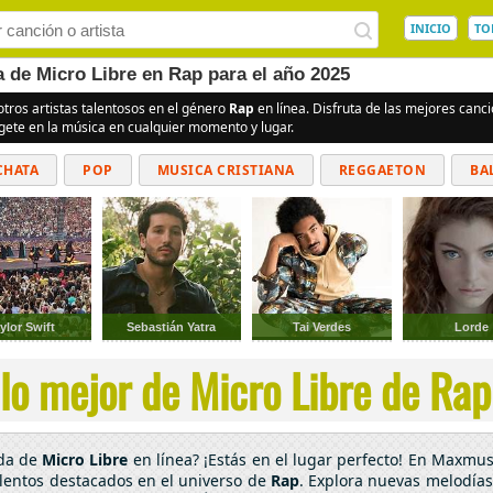
INICIO
TO
a de Micro Libre en Rap para el año 2025
otros artistas talentosos en el género
Rap
en línea. Disfruta de las mejores can
rgete en la música en cualquier momento y lugar.
CHATA
POP
MUSICA CRISTIANA
REGGAETON
BA
CUMBIAS
ylor Swift
Sebastián Yatra
Tai Verdes
Lorde
lo mejor de Micro Libre de Rap 
ada de
Micro Libre
en línea? ¡Estás en el lugar perfecto! En Maxmus
alentos destacados en el universo de
Rap
. Explora nuevas melodías 