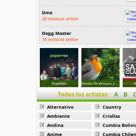
Dmx
20 músicas online
Dogg Master
16 músicas online
DUKI
91 músicas online
Elias Ayaviri
18 músicas online
Poperreo
Sonido De Arroyos y Pajaros
S
Todos los artistas:
A
B
Flor Rida
33 músicas online
Alternativo
Country
Ghostface Killah
Ambiente
Criollas
20 músicas online
Andina
Cumbia Bolivi
Anime
Cumbia Chile