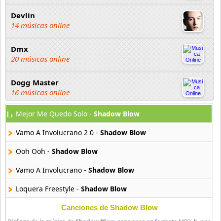
Devlin
14 músicas online
Dmx
20 músicas online
Dogg Master
16 músicas online
Mejor Me Quedo Solo -
Shadow Blow
DUKI
91 músicas online
Vamo A Involucrano 2 0 -
Shadow Blow
Elias Ayaviri
Ooh Ooh -
Shadow Blow
18 músicas online
Vamo A Involucrano -
Shadow Blow
Flor Rida
Loquera Freestyle -
Shadow Blow
33 músicas online
Canciones de Shadow Blow
Ghostface Killah