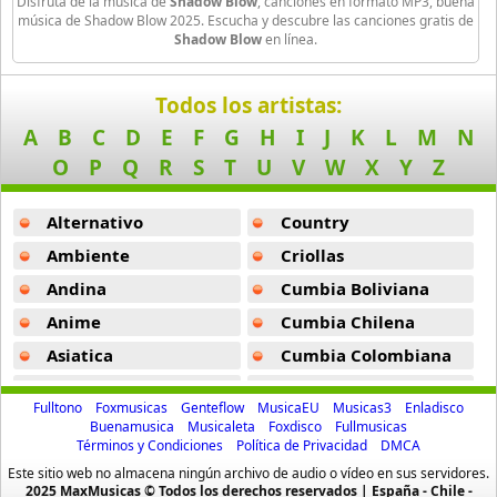
Disfruta de la música de
Shadow Blow
, canciones en formato MP3, buena
20 músicas online
música de Shadow Blow 2025. Escucha y descubre las canciones gratis de
Shadow Blow
en línea.
Guariboa
3 músicas online
Todos los artistas:
A
B
C
D
E
F
G
H
I
J
K
L
M
N
Gucci Mane
33 músicas online
O
P
Q
R
S
T
U
V
W
X
Y
Z
Jaden Smith
Alternativo
Country
8 músicas online
Ambiente
Criollas
Andina
Cumbia Boliviana
Jaze
29 músicas online
Anime
Cumbia Chilena
Asiatica
Cumbia Colombiana
Jeezy
Atevip
Cumbia Ecuatoriana
15 músicas online
Fulltono
Foxmusicas
Genteflow
MusicaEU
Musicas3
Enladisco
Bachatas
Cumbia Mexicana
Buenamusica
Musicaleta
Foxdisco
Fullmusicas
Joa El Super Mc
Términos y Condiciones
Política de Privacidad
DMCA
Baladas
Cumbia Pop
3 músicas online
Este sitio web no almacena ningún archivo de audio o vídeo en sus servidores.
Baladas De Oro
Cumbia Surena
2025 MaxMusicas © Todos los derechos reservados | España - Chile -