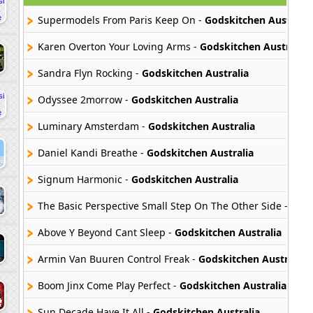
Supermodels From Paris Keep On -
Godskitchen Australia
Karen Overton Your Loving Arms -
Godskitchen Australia
Sandra Flyn Rocking -
Godskitchen Australia
Odyssee 2morrow -
Godskitchen Australia
Luminary Amsterdam -
Godskitchen Australia
Daniel Kandi Breathe -
Godskitchen Australia
Signum Harmonic -
Godskitchen Australia
The Basic Perspective Small Step On The Other Side -
Gods
Above Y Beyond Cant Sleep -
Godskitchen Australia
Armin Van Buuren Control Freak -
Godskitchen Australia
Boom Jinx Come Play Perfect -
Godskitchen Australia
Sun Decade Have It All -
Godskitchen Australia