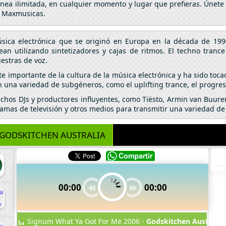
línea ilimitada, en cualquier momento y lugar que prefieras. Únete
n Maxmusicas.
ica electrónica que se originó en Europa en la década de 1990
ean utilizando sintetizadores y cajas de ritmos. El techno tranc
estras de voz.
e importante de la cultura de la música electrónica y ha sido toca
una variedad de subgéneros, como el uplifting trance, el progressi
chos DJs y productores influyentes, como Tiësto, Armin van Buure
ramas de televisión y otros medios para transmitir una variedad d
GODSKITCHEN AUSTRALIA
00:00
00:00
Signum What Ya Got For Me 2006 -
Godskitchen Australia