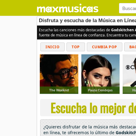
Disfruta y escucha de la Música en Líne
Escucha las canciones más destacadas de
Godskitchen A
fuente de música en línea de confianza. Encuentra tu can
INICIO
TOP
CUMBIA POP
BA
The Weeknd
Paula Cendejas
Ha
Escucha lo mejor d
¿Quieres disfrutar de la música más destac
en línea, te ofrecemos lo último de
Godskitch