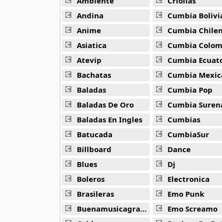
Ambiente
Criollas
38 músicas online
Andina
Cumbia Bolivi
Dash Belin
Anime
Cumbia Chile
15 músicas online
Asiatica
Cumbia Colombi
Atevip
Cumbia Ecuatori
David Guetta
162 músicas online
Bachatas
Cumbia Mexic
Baladas
Cumbia Pop
Deadmau5
Baladas De Oro
Cumbia Suren
50 músicas online
Baladas En Ingles
Cumbias
Delirious
Batucada
CumbiaSur
33 músicas online
Billboard
Dance
Dj Bobo
Blues
Dj
32 músicas online
Boleros
Electronica
Brasileras
Emo Punk
Dj Skazi
64 músicas online
Buenamusicagratis
Emo Screamo