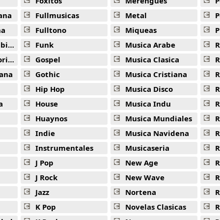
Foxitos
Merengues
P
Signalrunners Aria Epica -
Godskitchen Australia
ana
Fullmusicas
Metal
P
na
Fulltono
Miqueas
P
ana
Funk
Musica Arabe
R
ana
Gospel
Musica Clasica
R
ana
Gothic
Musica Cristiana
R
Hip Hop
Musica Disco
R
a
House
Musica Indu
R
Huaynos
Musica Mundiales
R
Indie
Musica Navidena
R
Instrumentales
Musicaseria
R
J Pop
New Age
R
J Rock
New Wave
R
Jazz
Nortena
R
K Pop
Novelas Clasicas