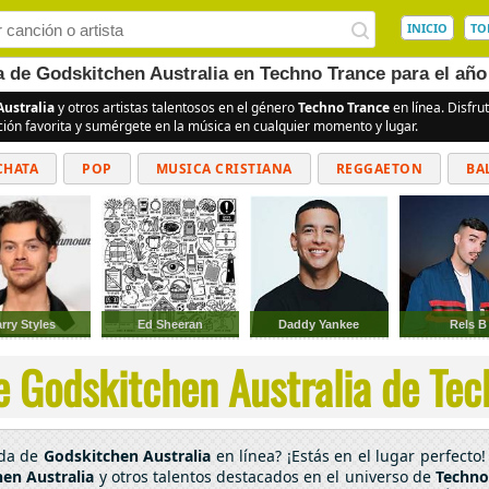
INICIO
TO
a de Godskitchen Australia en Techno Trance para el año
ustralia
y otros artistas talentosos en el género
Techno Trance
en línea. Disfr
ción favorita y sumérgete en la música en cualquier momento y lugar.
CHATA
POP
MUSICA CRISTIANA
REGGAETON
BA
CUMBIAS
rry Styles
Ed Sheeran
Daddy Yankee
Rels B
e Godskitchen Australia de Tech
ada de
Godskitchen Australia
en línea? ¡Estás en el lugar perfect
en Australia
y otros talentos destacados en el universo de
Techno