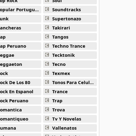
op Rock
Soul
opular Portuguesa
Soundtracks
unk
Supertonazo
ancheras
Takirari
ap
Tangos
ap Peruano
Techno Trance
eggae
Tecktonik
eggaeton
Tecno
ock
Texmex
ock De Los 80
Tonos Para Celulares
ock En Espanol
Trance
ock Peruano
Trap
omantica
Trova
omantiqueo
Tv Y Novelas
Rumana
Vallenatos