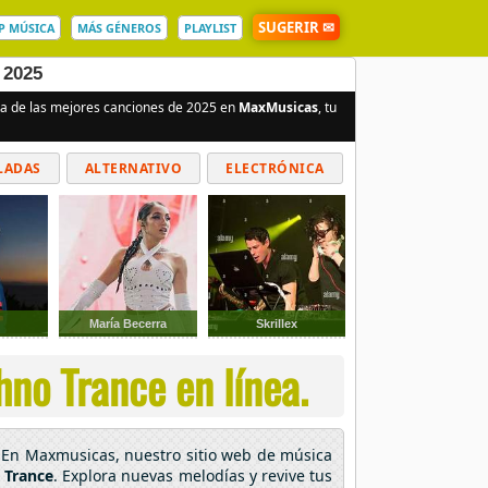
SUGERIR ✉
P MÚSICA
MÁS GÉNEROS
PLAYLIST
 2025
uta de las mejores canciones de 2025 en
MaxMusicas
, tu
LADAS
ALTERNATIVO
ELECTRÓNICA
María Becerra
Skrillex
no Trance en línea.
o! En Maxmusicas, nuestro sitio web de música
 Trance
. Explora nuevas melodías y revive tus