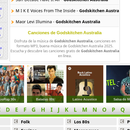
M I K E Voices From The Inside -
Godskitchen Australia
Maor Levi Illumina -
Godskitchen Australia
Avalon Circa -
Godskitchen Australia
Canciones de Godskitchen Australia
Disfruta de la música de
Godskitchen Australia
, canciones en
Niklas Harding Ice Beach -
Godskitchen Australia
formato MP3, buena música de Godskitchen Australia 2025.
Escucha y descubre las canciones gratis de
Godskitchen Australia
Selu Vibra Divine -
Godskitchen Australia
en línea.
Smith Y Pledger White -
Godskitchen Australia
Arksun Arisen -
Godskitchen Australia
Mike Koglin Versus Mark Pledger Ultraviolet -
Godskitchen
Super8 Versus Dj Tab Helsinki Scorchin -
Godskitchen Aust
troRap 90s
Baladas 00s
Latino Acustico
Salsa de M
C
D
E
F
G
H
I
J
K
L
M
N
O
P
Q
Super8 Get Off -
Godskitchen Australia
Super8 Y P O S Presents Aalto -
Godskitchen Australia
Folk
Los 80s
P