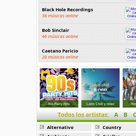
Black Hole Recordings
36 músicas online
Bob Sinclair
46 músicas online
Caetano Paricio
28 músicas online
Camela
77 músicas online
Cho Em
6 músicas online
90s Party Hits
Latin Chill y relax
Re
Condaucuoicung
Todos los artistas:
A
B
6 músicas online
Alternativo
Country
Cosmic Gate