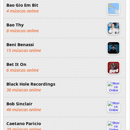
Bao Gio Em Bit
4 músicas online
Bao Thy
8 músicas online
Beni Benassi
15 músicas online
Bet It On
6 músicas online
Black Hole Recordings
36 músicas online
Bob Sinclair
46 músicas online
Caetano Paricio
28 músicas online