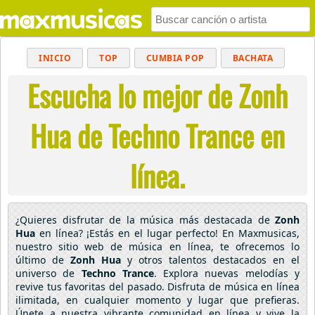
INICIO
TOP
CUMBIA POP
BACHATA
Escucha lo mejor de Zonh
POP
MUSICA CRISTIANA
REGGAETON
BALADAS
ALTERNATIVO
ELECTRÓNICA
Hua de Techno Trance en
CUMBIAS
línea.
¿Quieres disfrutar de la música más destacada de
Zonh
Hua
en línea? ¡Estás en el lugar perfecto! En Maxmusicas,
nuestro sitio web de música en línea, te ofrecemos lo
último de
Zonh Hua
y otros talentos destacados en el
universo de
Techno Trance
. Explora nuevas melodías y
revive tus favoritas del pasado. Disfruta de música en línea
ilimitada, en cualquier momento y lugar que prefieras.
Únete a nuestra vibrante comunidad en línea y vive la