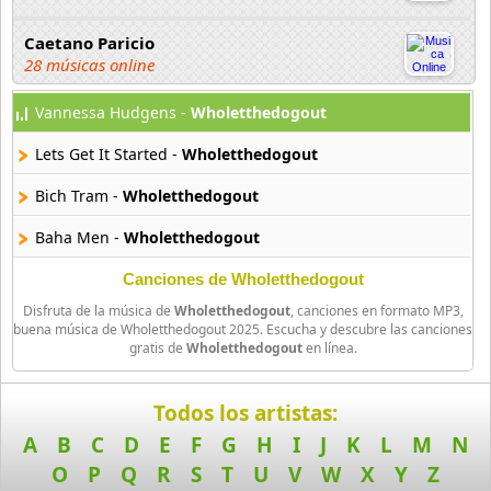
Caetano Paricio
28 músicas online
Vannessa Hudgens -
Wholetthedogout
Camela
77 músicas online
Lets Get It Started -
Wholetthedogout
Cho Em
Bich Tram -
Wholetthedogout
6 músicas online
Baha Men -
Wholetthedogout
Condaucuoicung
Canciones de Wholetthedogout
6 músicas online
Disfruta de la música de
Wholetthedogout
, canciones en formato MP3,
buena música de Wholetthedogout 2025. Escucha y descubre las canciones
Cosmic Gate
gratis de
Wholetthedogout
en línea.
38 músicas online
Todos los artistas:
Dash Belin
15 músicas online
A
B
C
D
E
F
G
H
I
J
K
L
M
N
O
P
Q
R
S
T
U
V
W
X
Y
Z
David Guetta