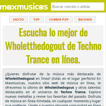
INICIO
TOP
CUMBIA POP
BACHATA
Escucha lo mejor de
POP
MUSICA CRISTIANA
REGGAETON
BALADAS
ALTERNATIVO
ELECTRÓNICA
Wholetthedogout de Techno
CUMBIAS
Trance en línea.
¿Quieres disfrutar de la música más destacada de
Wholetthedogout
en línea? ¡Estás en el lugar perfecto! En
Maxmusicas, nuestro sitio web de música en línea, te
ofrecemos lo último de
Wholetthedogout
y otros talentos
destacados en el universo de
Techno Trance
. Explora
nuevas melodías y revive tus favoritas del pasado. Disfruta
de música en línea ilimitada, en cualquier momento y lugar
que prefieras. Únete a nuestra vibrante comunidad en línea