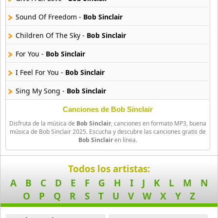
162 músicas online
Sound Of Freedom -
Bob Sinclair
Deadmau5
Children Of The Sky -
Bob Sinclair
50 músicas online
For You -
Bob Sinclair
Delirious
I Feel For You -
Bob Sinclair
33 músicas online
Sing My Song -
Bob Sinclair
Dj Bobo
32 músicas online
Everybody Movin -
Bob Sinclair
Canciones de Bob Sinclair
Disfruta de la música de
Bob Sinclair
, canciones en formato MP3, buena
House -
Bob Sinclair
Dj Skazi
música de Bob Sinclair 2025. Escucha y descubre las canciones gratis de
Bob Sinclair
en línea.
64 músicas online
Everybody Dance Now -
Bob Sinclair
Donato Y Estefano
Shining From Heaven -
Bob Sinclair
Todos los artistas:
30 músicas online
A
B
C
D
E
F
G
H
I
J
K
L
M
N
Generation Ron Caroll Remix -
Bob Sinclair
O
P
Q
R
S
T
U
V
W
X
Y
Z
Edward Maya
Tennessee -
Bob Sinclair
10 músicas online