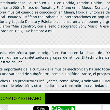
stadounidense. Se creó en 1991 en Florida, Estados Unidos. I
e hasta 2001. Inicios de Donato y Estéfano en la Música Donato y
toria musical cuando se conocieron en Miami, Florida. Entonces d
al Donato y Estéfano realizaban sus interpretaciones en pop lat
ctoria y Legado Donato y Estéfano comenzaron a componer y a gr
ularon "Mar adentro", con el sello discográfico Sony Music. A ese 
lanzado en 1997, "De hombre a muj...
ica electrónica que se originó en Europa en la década de 1990
ean utilizando sintetizadores y cajas de ritmos. El techno tranc
estras de voz.
e importante de la cultura de la música electrónica y ha sido toca
una variedad de subgéneros, como el uplifting trance, el progressi
chos DJs y productores influyentes, como Tiësto, Armin van Buure
ramas de televisión y otros medios para transmitir una variedad d
DONATO Y ESTEFANO