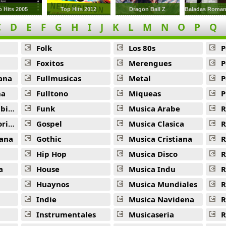
p Hits 2005
Top Hits 2012
Dragon Ball Z
C
D
E
F
G
H
I
J
K
L
M
N
O
P
Q
Folk
Los 80s
P
Foxitos
Merengues
P
ana
Fullmusicas
Metal
P
na
Fulltono
Miqueas
P
ana
Funk
Musica Arabe
R
ana
Gospel
Musica Clasica
R
ana
Gothic
Musica Cristiana
R
Hip Hop
Musica Disco
R
a
House
Musica Indu
R
Huaynos
Musica Mundiales
R
Indie
Musica Navidena
R
Instrumentales
Musicaseria
R