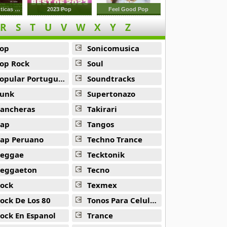
Baladas Romanticas En Espanol De Los 60s 70s 80
2023 Pop
Feel Good Pop
R
S
T
U
V
W
X
Y
Z
op
Sonicomusica
op Rock
Soul
opular Portuguesa
Soundtracks
unk
Supertonazo
ancheras
Takirari
ap
Tangos
ap Peruano
Techno Trance
eggae
Tecktonik
eggaeton
Tecno
ock
Texmex
ock De Los 80
Tonos Para Celulares
ock En Espanol
Trance