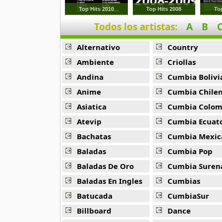
6 músicas online
Top Hits 2010
Top Hits 2008
To
Todos los artistas:
A
B
Condaucuoicung
6 músicas online
Alternativo
Country
Cosmic Gate
Ambiente
Criollas
38 músicas online
Andina
Cumbia Bolivi
Anime
Cumbia Chile
Dash Belin
15 músicas online
Asiatica
Cumbia Colombi
Atevip
Cumbia Ecuatori
David Guetta
Bachatas
Cumbia Mexic
162 músicas online
Baladas
Cumbia Pop
Deadmau5
Baladas De Oro
Cumbia Suren
50 músicas online
Baladas En Ingles
Cumbias
Batucada
CumbiaSur
Delirious
33 músicas online
Billboard
Dance