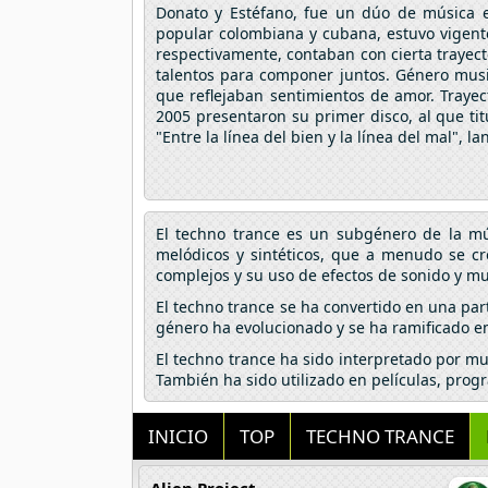
Donato y Estéfano, fue un dúo de música e
popular colombiana y cubana, estuvo vigent
respectivamente, contaban con cierta trayec
talentos para componer juntos. Género music
que reflejaban sentimientos de amor. Traye
2005 presentaron su primer disco, al que tit
"Entre la línea del bien y la línea del mal", 
El techno trance es un subgénero de la mús
melódicos y sintéticos, que a menudo se cr
complejos y su uso de efectos de sonido y mu
El techno trance se ha convertido en una part
género ha evolucionado y se ha ramificado en 
El techno trance ha sido interpretado por mu
También ha sido utilizado en películas, prog
INICIO
TOP
TECHNO TRANCE
Alien Project