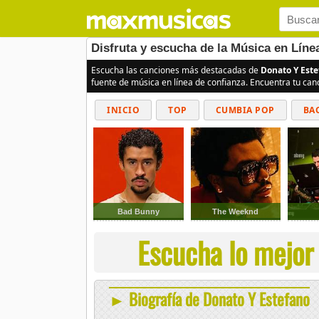
Disfruta y escucha de la Música en Líne
Escucha las canciones más destacadas de
Donato Y Est
fuente de música en línea de confianza. Encuentra tu can
INICIO
TOP
CUMBIA POP
BA
Bad Bunny
The Weeknd
Escucha lo mejor 
► Biografía de Donato Y Estefano