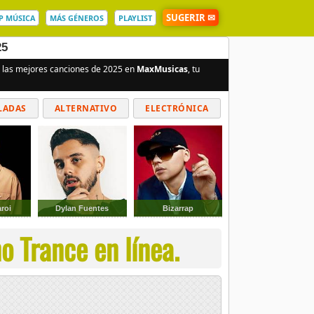
SUGERIR ✉
P MÚSICA
MÁS GÉNEROS
PLAYLIST
25
e las mejores canciones de 2025 en
MaxMusicas
, tu
LADAS
ALTERNATIVO
ELECTRÓNICA
roi
Dylan Fuentes
Bizarrap
o Trance en línea.