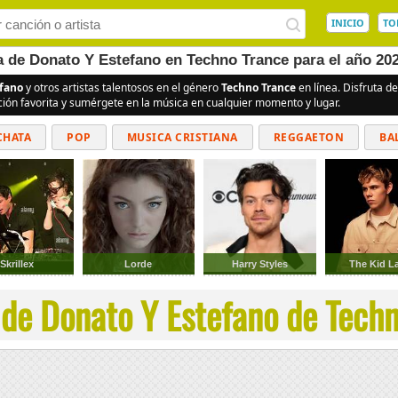
INICIO
TO
a de Donato Y Estefano en Techno Trance para el año 20
efano
y otros artistas talentosos en el género
Techno Trance
en línea. Disfruta d
ción favorita y sumérgete en la música en cualquier momento y lugar.
CHATA
POP
MUSICA CRISTIANA
REGGAETON
BA
CUMBIAS
Skrillex
Lorde
Harry Styles
The Kid La
de Donato Y Estefano de Techn