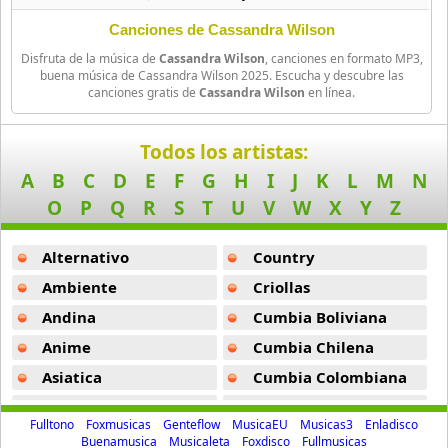
Jamala
Canciones de Cassandra Wilson
15 músicas online
Disfruta de la música de
Cassandra Wilson
, canciones en formato MP3,
buena música de Cassandra Wilson 2025. Escucha y descubre las
Javier Malosetti
canciones gratis de
Cassandra Wilson
en línea.
12 músicas online
Todos los artistas:
Jazz Tangeros
A
B
C
D
E
F
G
H
I
J
K
L
M
N
9 músicas online
O
P
Q
R
S
T
U
V
W
X
Y
Z
Jessy J
10 músicas online
Alternativo
Country
Ambiente
Criollas
John Coltrane
6 músicas online
Andina
Cumbia Boliviana
Anime
Cumbia Chilena
Ladies Choice
Asiatica
Cumbia Colombiana
10 músicas online
Atevip
Cumbia Ecuatoriana
Fulltono
Foxmusicas
Genteflow
MusicaEU
Musicas3
Enladisco
Lonely Heart 2
Bachatas
Cumbia Mexicana
Buenamusica
Musicaleta
Foxdisco
Fullmusicas