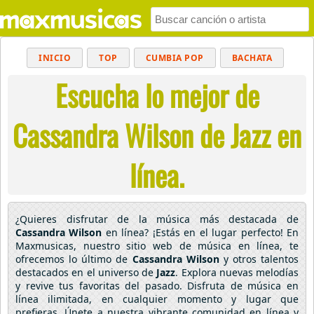
INICIO
TOP
CUMBIA POP
BACHATA
Escucha lo mejor de
POP
MUSICA CRISTIANA
REGGAETON
BALADAS
ALTERNATIVO
ELECTRÓNICA
Cassandra Wilson de Jazz en
CUMBIAS
línea.
¿Quieres disfrutar de la música más destacada de
Cassandra Wilson
en línea? ¡Estás en el lugar perfecto! En
Maxmusicas, nuestro sitio web de música en línea, te
ofrecemos lo último de
Cassandra Wilson
y otros talentos
destacados en el universo de
Jazz
. Explora nuevas melodías
y revive tus favoritas del pasado. Disfruta de música en
línea ilimitada, en cualquier momento y lugar que
prefieras. Únete a nuestra vibrante comunidad en línea y