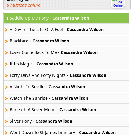
6 músicas online
Saddle Up My Pony -
Cassandra Wilson
Fenix Jazz Band
15 músicas online
A Day In The Life Of A Fool -
Cassandra Wilson
George Benson
Blackbird -
Cassandra Wilson
10 músicas online
Lover Come Back To Me -
Cassandra Wilson
Guy Vadeleux
If Its Magic -
Cassandra Wilson
7 músicas online
Forty Days And Forty Nights -
Cassandra Wilson
Hugh Laurie
15 músicas online
A Night In Seville -
Cassandra Wilson
Watch The Sunrise -
Cassandra Wilson
Imany
12 músicas online
Beneath A Silver Moon -
Cassandra Wilson
Silver Pony -
Cassandra Wilson
Jake Shimabukuro
9 músicas online
Went Down To St James Infimary -
Cassandra Wilson