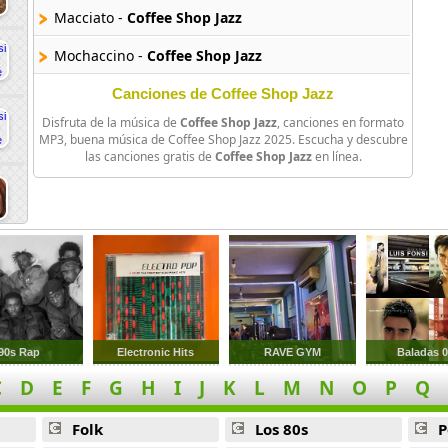
Macciato -
Coffee Shop Jazz
Mochaccino -
Coffee Shop Jazz
Canciones de Coffee Shop Jazz
Disfruta de la música de
Coffee Shop Jazz
, canciones en formato
MP3, buena música de Coffee Shop Jazz 2025. Escucha y descubre
las canciones gratis de
Coffee Shop Jazz
en línea.
90s Rap
Electronic Hits
RAVE GYM
Baladas 
C
D
E
F
G
H
I
J
K
L
M
N
O
P
Q
Folk
Los 80s
P