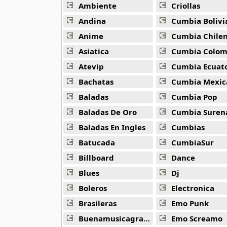
Hugh Laurie
Ambiente
Criollas
15 músicas online
Andina
Cumbia Bolivi
Anime
Cumbia Chile
Imany
12 músicas online
Asiatica
Cumbia Colombi
Atevip
Cumbia Ecuatori
Jake Shimabukuro
Bachatas
Cumbia Mexic
9 músicas online
Baladas
Cumbia Pop
Jamala
Baladas De Oro
Cumbia Suren
15 músicas online
Baladas En Ingles
Cumbias
Batucada
CumbiaSur
Javier Malosetti
12 músicas online
Billboard
Dance
Blues
Dj
Jazz Tangeros
9 músicas online
Boleros
Electronica
Brasileras
Emo Punk
Jessy J
Buenamusicagratis
Emo Screamo
10 músicas online