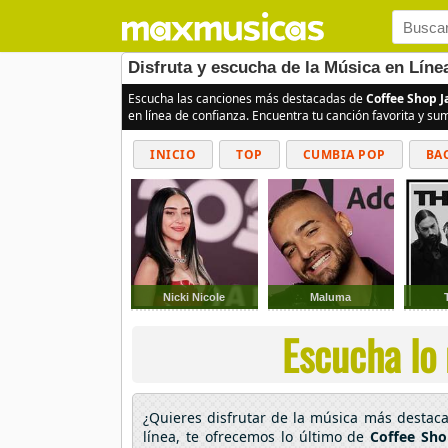
Disfruta y escucha de la Música en Líne
Escucha las canciones más destacadas de
Coffee Shop J
en línea de confianza. Encuentra tu canción favorita y s
INICIO
TOP
CUMBIA POP
BA
Nicki Nicole
Maluma
Escucha lo 
¿Quieres disfrutar de la música más desta
línea, te ofrecemos lo último de
Coffee Sho