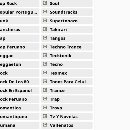
op Rock
Soul
opular Portuguesa
Soundtracks
unk
Supertonazo
ancheras
Takirari
ap
Tangos
ap Peruano
Techno Trance
eggae
Tecktonik
eggaeton
Tecno
ock
Texmex
ock De Los 80
Tonos Para Celulares
ock En Espanol
Trance
ock Peruano
Trap
omantica
Trova
omantiqueo
Tv Y Novelas
Rumana
Vallenatos