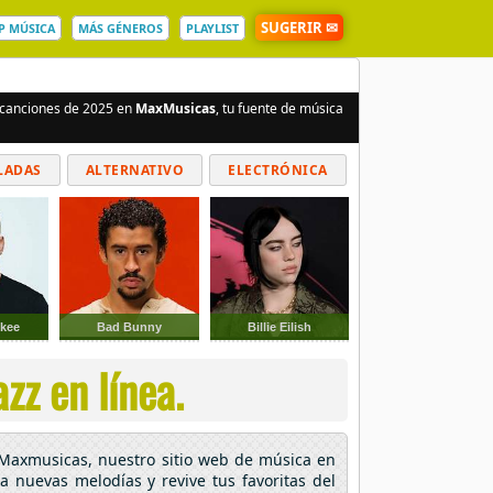
SUGERIR ✉
P MÚSICA
MÁS GÉNEROS
PLAYLIST
s canciones de 2025 en
MaxMusicas
, tu fuente de música
LADAS
ALTERNATIVO
ELECTRÓNICA
kee
Bad Bunny
Billie Eilish
zz en línea.
n Maxmusicas, nuestro sitio web de música en
ra nuevas melodías y revive tus favoritas del