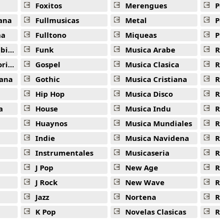
Foxitos
Merengues
P
ana
Fullmusicas
Metal
P
na
Fulltono
Miqueas
P
ana
Funk
Musica Arabe
R
ana
Gospel
Musica Clasica
R
ana
Gothic
Musica Cristiana
R
Hip Hop
Musica Disco
R
a
House
Musica Indu
R
Huaynos
Musica Mundiales
R
Indie
Musica Navidena
R
Instrumentales
Musicaseria
R
J Pop
New Age
R
J Rock
New Wave
R
Jazz
Nortena
R
K Pop
Novelas Clasicas