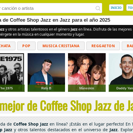
INICIO
TO
a de Coffee Shop Jazz en Jazz para el año 2025
azz
y otros artistas talentosos en el género
Jazz
en línea. Disfruta de las mejore
umérgete en la música en cualquier momento y lugar.
CHATA
POP
MUSICA CRISTIANA
REGGAETON
BA
CUMBIAS
The 1975
Rels B
Måneskin
Daddy Yan
mejor de Coffee Shop Jazz de Ja
cada de
Coffee Shop Jazz
en línea? ¡Estás en el lugar perfecto! E
p Jazz
y otros talentos destacados en el universo de
Jazz
. Explo