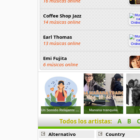
16 músicas online
Coffee Shop Jazz
14 músicas online
Earl Thomas
13 músicas online
Emi Fujita
6 músicas online
Fenix Jazz Band
15 músicas online
George Benson
10 músicas online
Un Sonido Relajante Y Rapido
Manana tranquila
Todos los artistas:
A
B
Guy Vadeleux
7 músicas online
Alternativo
Country