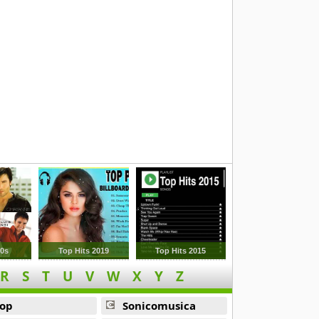
00s
Top Hits 2019
Top Hits 2015
R
S
T
U
V
W
X
Y
Z
op
Sonicomusica