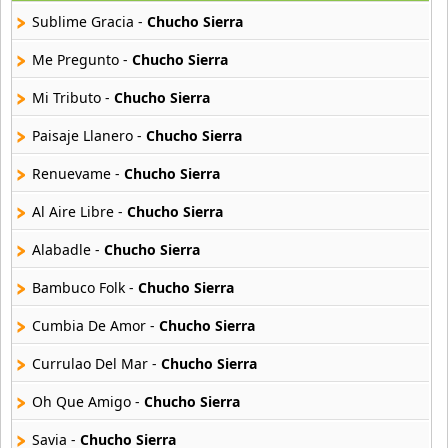
15 músicas online
Sublime Gracia -
Chucho Sierra
George Benson
Me Pregunto -
Chucho Sierra
10 músicas online
Mi Tributo -
Chucho Sierra
Guy Vadeleux
Paisaje Llanero -
Chucho Sierra
7 músicas online
Renuevame -
Chucho Sierra
Hugh Laurie
15 músicas online
Al Aire Libre -
Chucho Sierra
Alabadle -
Chucho Sierra
Imany
12 músicas online
Bambuco Folk -
Chucho Sierra
Cumbia De Amor -
Chucho Sierra
Jake Shimabukuro
9 músicas online
Currulao Del Mar -
Chucho Sierra
Jamala
Oh Que Amigo -
Chucho Sierra
15 músicas online
Savia -
Chucho Sierra