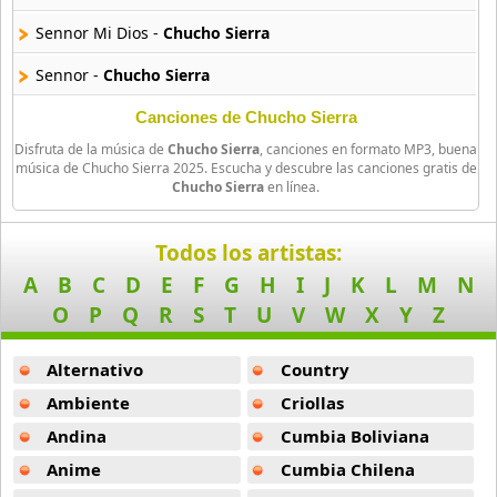
Javier Malosetti
Sennor Mi Dios -
Chucho Sierra
12 músicas online
Sennor -
Chucho Sierra
Jazz Tangeros
9 músicas online
Saxo Y Playa -
Chucho Sierra
Canciones de Chucho Sierra
Disfruta de la música de
Chucho Sierra
, canciones en formato MP3, buena
Jessy J
música de Chucho Sierra 2025. Escucha y descubre las canciones gratis de
Chucho Sierra
en línea.
10 músicas online
John Coltrane
Todos los artistas:
6 músicas online
A
B
C
D
E
F
G
H
I
J
K
L
M
N
O
P
Q
R
S
T
U
V
W
X
Y
Z
Ladies Choice
10 músicas online
Alternativo
Country
Lonely Heart 2
Ambiente
Criollas
13 músicas online
Andina
Cumbia Boliviana
Anime
Cumbia Chilena
Louis Armstrong
15 músicas online