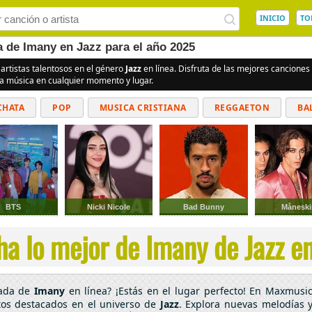
INICIO
TO
a de Imany en Jazz para el año 2025
 artistas talentosos en el género
Jazz
en línea. Disfruta de las mejores cancione
la música en cualquier momento y lugar.
CHATA
POP
MUSICA CRISTIANA
REGGAETON
BA
CUMBIAS
BTS
Nicki Nicole
Bad Bunny
Måneski
a lo mejor de Imany de Jazz en
cada de
Imany
en línea? ¡Estás en el lugar perfecto! En Maxmusic
tos destacados en el universo de
Jazz
. Explora nuevas melodías y