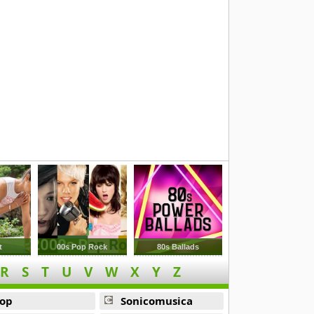
t
00s Pop Rock
80s Ballads
R
S
T
U
V
W
X
Y
Z
op
Sonicomusica