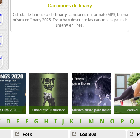
Canciones de Imany
Disfruta de la música de
Imany
, canciones en formato MP3, buena
música de Imany 2025. Escucha y descubre las canciones gratis de
Imany
en línea.
p Hits 2020
Under the Influence
Musica triste para llorar
Workou
C
D
E
F
G
H
I
J
K
L
M
N
O
P
Q
Folk
Los 80s
P