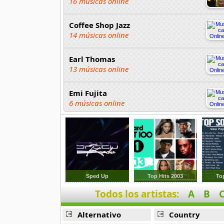
16 músicas online
Coffee Shop Jazz
14 músicas online
Earl Thomas
13 músicas online
Emi Fujita
6 músicas online
Fenix Jazz Band
15 músicas online
George Benson
10 músicas online
Sped Up
Top Hits 2003
To
Todos los artistas:
A
B
Guy Vadeleux
7 músicas online
Alternativo
Country