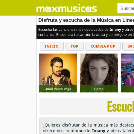
Disfruta y escucha de la Música en Líne
Escucha las canciones más destacadas de
Imany
y otros
confianza. Encuentra tu canción favorita y sumérgete en 
INICIO
TOP
CUMBIA POP
BA
Juan Pablo Vega
Lorde
Escuch
¿Quieres disfrutar de la música más desta
ofrecemos lo último de
Imany
y otros talen