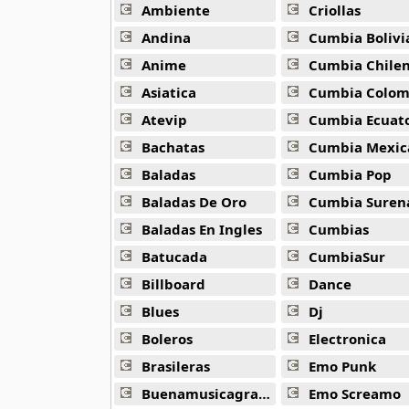
Hugh Laurie
Ambiente
Criollas
15 músicas online
Andina
Cumbia Bolivi
Anime
Cumbia Chile
Imany
12 músicas online
Asiatica
Cumbia Colombi
Atevip
Cumbia Ecuatori
Jake Shimabukuro
Bachatas
Cumbia Mexic
9 músicas online
Baladas
Cumbia Pop
Jamala
Baladas De Oro
Cumbia Suren
15 músicas online
Baladas En Ingles
Cumbias
Batucada
CumbiaSur
Javier Malosetti
12 músicas online
Billboard
Dance
Blues
Dj
Jazz Tangeros
9 músicas online
Boleros
Electronica
Brasileras
Emo Punk
Jessy J
Buenamusicagratis
Emo Screamo
10 músicas online