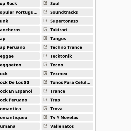
op Rock
Soul
opular Portuguesa
Soundtracks
unk
Supertonazo
ancheras
Takirari
ap
Tangos
ap Peruano
Techno Trance
eggae
Tecktonik
eggaeton
Tecno
ock
Texmex
ock De Los 80
Tonos Para Celulares
ock En Espanol
Trance
ock Peruano
Trap
omantica
Trova
omantiqueo
Tv Y Novelas
Rumana
Vallenatos