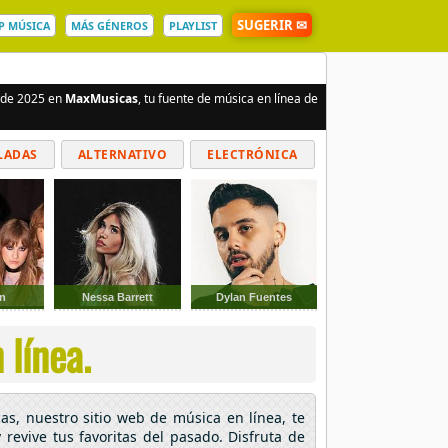
SUGERIR ✉
P MÚSICA
MÁS GÉNEROS
PLAYLIST
s de 2025 en
MaxMusicas
, tu fuente de música en línea de
LADAS
ALTERNATIVO
ELECTRÓNICA
n
Nessa Barrett
Dylan Fuentes
 línea.
as, nuestro sitio web de música en línea, te
 revive tus favoritas del pasado. Disfruta de