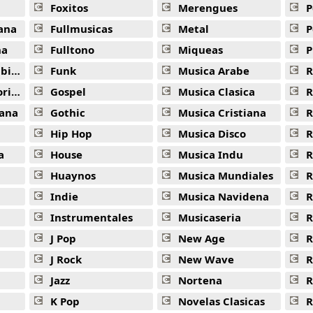
Foxitos
Merengues
P
ana
Fullmusicas
Metal
P
na
Fulltono
Miqueas
P
ana
Funk
Musica Arabe
R
ana
Gospel
Musica Clasica
R
ana
Gothic
Musica Cristiana
R
Hip Hop
Musica Disco
R
a
House
Musica Indu
R
Huaynos
Musica Mundiales
R
Indie
Musica Navidena
R
Instrumentales
Musicaseria
R
J Pop
New Age
R
J Rock
New Wave
R
Jazz
Nortena
R
K Pop
Novelas Clasicas