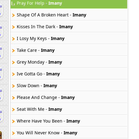
Pray For Help -
Imany
Shape Of A Broken Heart -
Imany
Kisses In The Dark -
Imany
I Losy My Keys -
Imany
Take Care -
Imany
Grey Monday -
Imany
Ive Gotta Go -
Imany
Slow Down -
Imany
Please And Change -
Imany
Seat With Me -
Imany
Where Have You Been -
Imany
You Will Never Know -
Imany