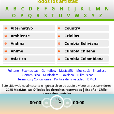
Todos los artistas:
9 músicas online
A
B
C
D
E
F
G
H
I
J
K
L
M
N
O
P
Q
R
S
T
U
V
W
X
Y
Z
Jamala
15 músicas online
Alternativo
Country
Javier Malosetti
Ambiente
Criollas
12 músicas online
Andina
Cumbia Boliviana
Anime
Cumbia Chilena
Jazz Tangeros
9 músicas online
Asiatica
Cumbia Colombiana
Atevip
Cumbia Ecuatoriana
Jessy J
Fulltono
Foxmusicas
Genteflow
MusicaEU
Musicas3
Enladisco
Bachatas
Cumbia Mexicana
10 músicas online
Buenamusica
Musicaleta
Foxdisco
Fullmusicas
Términos y Condiciones
Política de Privacidad
DMCA
Baladas
Cumbia Pop
Este sitio web no almacena ningún archivo de audio o vídeo en sus servidores.
John Coltrane
Baladas De Oro
Cumbia Surena
2025 MaxMusicas © Todos los derechos reservados | España - Chile -
6 músicas online
Argentina - México.
Baladas En Ingles
Cumbias
00:00
00:00
Ladies Choice
Batucada
CumbiaSur
10 músicas online
Billboard
Dance