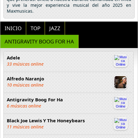
y vive la mejor experiencia musical del año 2025 en
Maxmusicas.
INICIO
TOP
JAZZ
ANTIGRAVITY BOOG FOR HA
Adele
33 músicas online
Alfredo Naranjo
10 músicas online
Antigravity Boog For Ha
6 músicas online
Black Joe Lewis Y The Honeybears
11 músicas online