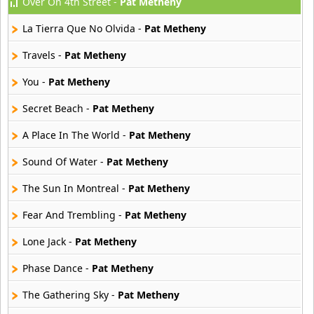
Over On 4th Street -
Pat Metheny
Fenix Jazz Band
15 músicas online
La Tierra Que No Olvida -
Pat Metheny
George Benson
Travels -
Pat Metheny
10 músicas online
You -
Pat Metheny
Guy Vadeleux
Secret Beach -
Pat Metheny
7 músicas online
A Place In The World -
Pat Metheny
Hugh Laurie
15 músicas online
Sound Of Water -
Pat Metheny
The Sun In Montreal -
Pat Metheny
Imany
12 músicas online
Fear And Trembling -
Pat Metheny
Lone Jack -
Pat Metheny
Jake Shimabukuro
9 músicas online
Phase Dance -
Pat Metheny
Jamala
The Gathering Sky -
Pat Metheny
15 músicas online