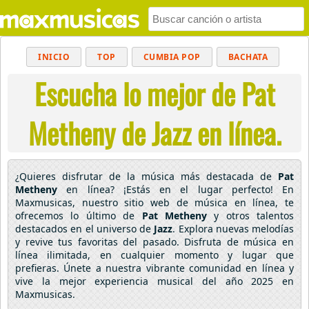
INICIO
TOP
CUMBIA POP
BACHATA
Escucha lo mejor de Pat
POP
MUSICA CRISTIANA
REGGAETON
BALADAS
ALTERNATIVO
ELECTRÓNICA
Metheny de Jazz en línea.
CUMBIAS
¿Quieres disfrutar de la música más destacada de
Pat
Metheny
en línea? ¡Estás en el lugar perfecto! En
Maxmusicas, nuestro sitio web de música en línea, te
ofrecemos lo último de
Pat Metheny
y otros talentos
destacados en el universo de
Jazz
. Explora nuevas melodías
y revive tus favoritas del pasado. Disfruta de música en
línea ilimitada, en cualquier momento y lugar que
prefieras. Únete a nuestra vibrante comunidad en línea y
vive la mejor experiencia musical del año 2025 en
Maxmusicas.