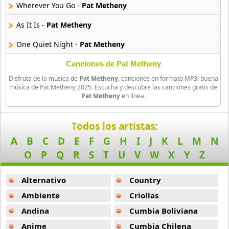
Wherever You Go -
Pat Metheny
Javier Malosetti
As It Is -
Pat Metheny
12 músicas online
One Quiet Night -
Pat Metheny
Jazz Tangeros
9 músicas online
Giant Steps -
Pat Metheny
Canciones de Pat Metheny
Disfruta de la música de
Pat Metheny
, canciones en formato MP3, buena
We Had A Sister -
Pat Metheny
Jessy J
música de Pat Metheny 2025. Escucha y descubre las canciones gratis de
Pat Metheny
en línea.
10 músicas online
Long Before -
Pat Metheny
John Coltrane
Don T Know Why -
Pat Metheny
Todos los artistas:
6 músicas online
A
B
C
D
E
F
G
H
I
J
K
L
M
N
Afternoon -
Pat Metheny
O
P
Q
R
S
T
U
V
W
X
Y
Z
Ladies Choice
April Joy -
Pat Metheny
10 músicas online
Alternativo
Country
Night Away -
Pat Metheny
Lonely Heart 2
Ambiente
Criollas
Capricorn -
Pat Metheny
13 músicas online
Andina
Cumbia Boliviana
Jaco -
Pat Metheny
Anime
Cumbia Chilena
Louis Armstrong