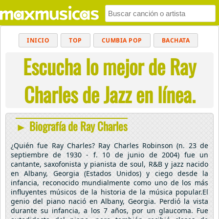
INICIO
TOP
CUMBIA POP
BACHATA
Escucha lo mejor de Ray
POP
MUSICA CRISTIANA
REGGAETON
BALADAS
ALTERNATIVO
ELECTRÓNICA
Charles de Jazz en línea.
CUMBIAS
► Biografía de Ray Charles
¿Quién fue Ray Charles? Ray Charles Robinson (n. 23 de
septiembre de 1930 - f. 10 de junio de 2004) fue un
cantante, saxofonista y pianista de soul, R&B y jazz nacido
en Albany, Georgia (Estados Unidos) y ciego desde la
infancia, reconocido mundialmente como uno de los más
influyentes músicos de la historia de la música popular.El
genio del piano nació en Albany, Georgia. Perdió la vista
durante su infancia, a los 7 años, por un glaucoma. Fue