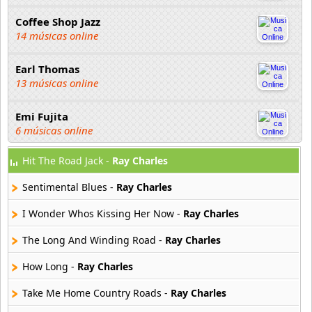
Coffee Shop Jazz
14 músicas online
Earl Thomas
13 músicas online
Emi Fujita
6 músicas online
Hit The Road Jack -
Ray Charles
Fenix Jazz Band
15 músicas online
Sentimental Blues -
Ray Charles
George Benson
I Wonder Whos Kissing Her Now -
Ray Charles
10 músicas online
The Long And Winding Road -
Ray Charles
Guy Vadeleux
How Long -
Ray Charles
7 músicas online
Take Me Home Country Roads -
Ray Charles
Hugh Laurie