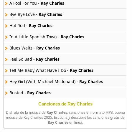
15 músicas online
A Fool For You -
Ray Charles
Bye Bye Love -
Ray Charles
Imany
12 músicas online
Hot Rod -
Ray Charles
In A Little Spanish Town -
Ray Charles
Jake Shimabukuro
9 músicas online
Blues Waltz -
Ray Charles
Jamala
Feel So Bad -
Ray Charles
15 músicas online
Tell Me Baby What Have I Do -
Ray Charles
Javier Malosetti
Hey Girl (With Michael Mcdonald) -
Ray Charles
12 músicas online
Busted -
Ray Charles
Jazz Tangeros
9 músicas online
Ray Charles Blues -
Ray Charles
Canciones de Ray Charles
Disfruta de la música de
Ray Charles
, canciones en formato MP3, buena
Snow Is Falling -
Ray Charles
Jessy J
música de Ray Charles 2025. Escucha y descubre las canciones gratis de
Ray Charles
en línea.
10 músicas online
Sorry Seems To Be The Hardest Word -
Ray Charles