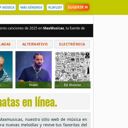
SUGERIR ✉
P MÚSICA
MÁS GÉNEROS
PLAYLIST
ejores canciones de 2025 en
MaxMusicas
, tu fuente de
LADAS
ALTERNATIVO
ELECTRÓNICA
n
Drake
Ed Sheeran
atas en línea.
 Maxmusicas, nuestro sitio web de música en
ora nuevas melodías y revive tus favoritas del