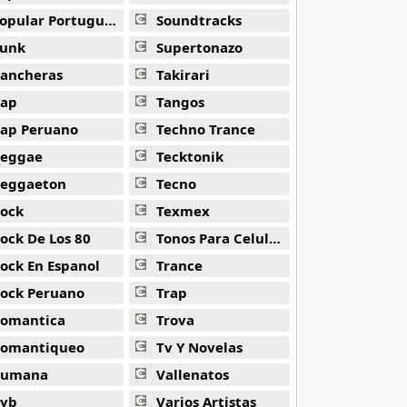
opular Portuguesa
Soundtracks
unk
Supertonazo
ancheras
Takirari
ap
Tangos
ap Peruano
Techno Trance
eggae
Tecktonik
eggaeton
Tecno
ock
Texmex
ock De Los 80
Tonos Para Celulares
ock En Espanol
Trance
ock Peruano
Trap
omantica
Trova
omantiqueo
Tv Y Novelas
Rumana
Vallenatos
yb
Varios Artistas