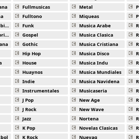
ana
Fullmusicas
Metal
P
na
Fulltono
Miqueas
P
ana
Funk
Musica Arabe
R
ana
Gospel
Musica Clasica
R
ana
Gothic
Musica Cristiana
R
Hip Hop
Musica Disco
R
a
House
Musica Indu
R
Huaynos
Musica Mundiales
R
Indie
Musica Navidena
R
Instrumentales
Musicaseria
R
J Pop
New Age
R
J Rock
New Wave
R
Jazz
Nortena
R
K Pop
Novelas Clasicas
tbol
K Rock
Nuevaq
R