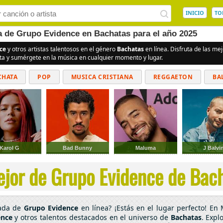
INICIO
TO
ea de Grupo Evidence en Bachatas para el año 2025
ce
y otros artistas talentosos en el género
Bachatas
en línea. Disfruta de las m
ita y sumérgete en la música en cualquier momento y lugar.
CHATA
POP
MUSICA CRISTIANA
REGGAETON
BA
CUMBIAS
Karol G
Bad Bunny
Maluma
J Balvi
jor de Grupo Evidence de Bach
cada de
Grupo Evidence
en línea? ¡Estás en el lugar perfecto! En
ence
y otros talentos destacados en el universo de
Bachatas
. Expl