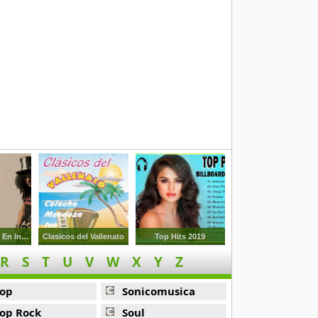
Baladas Y Rock En Ingles De Los 70s 80s 90s
Clasicos del Vallenato
Top Hits 2019
R
S
T
U
V
W
X
Y
Z
op
Sonicomusica
op Rock
Soul