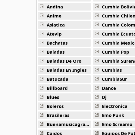
40 músicas online
Andina
Cumbia Bolivi
Anime
Cumbia Chile
Carlos y Alejandra
16 músicas online
Asiatica
Cumbia Colombi
Atevip
Cumbia Ecuatori
Chili Fernandez
Bachatas
Cumbia Mexic
14 músicas online
Baladas
Cumbia Pop
Cromo X
Baladas De Oro
Cumbia Suren
10 músicas online
Baladas En Ingles
Cumbias
Batucada
CumbiaSur
Daniel Santa Cruz
15 músicas online
Billboard
Dance
Blues
Dj
Daniel Segura
13 músicas online
Boleros
Electronica
Brasileras
Emo Punk
Dne
Buenamusicagratis
Emo Screamo
6 músicas online
Caidos
Equipos De Fu