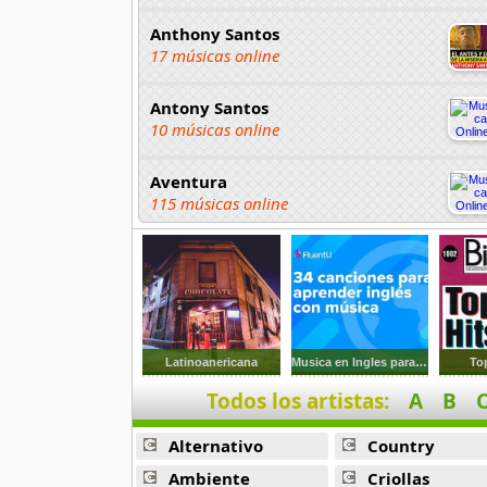
Anthony Santos
17 músicas online
Antony Santos
10 músicas online
Aventura
115 músicas online
Bachata Hits
13 músicas online
Bachateame Mama
12 músicas online
Latinoanericana
Musica en Ingles para jugar Basquet
To
Todos los artistas:
A
B
Binomio De Oro
145 músicas online
Alternativo
Country
Binomio de Oro de America
Ambiente
Criollas