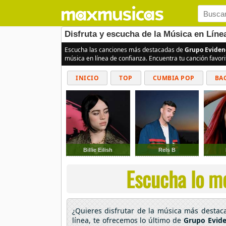
Disfruta y escucha de la Música en Lín
Escucha las canciones más destacadas de
Grupo Eviden
música en línea de confianza. Encuentra tu canción favor
INICIO
TOP
CUMBIA POP
BA
Billie Eilish
Rels B
Escucha lo me
¿Quieres disfrutar de la música más desta
línea, te ofrecemos lo último de
Grupo Evid