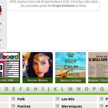
MP3, buena música de Grupo Evidence 2025. Escucha y descubre
las canciones gratis de
Grupo Evidence
en línea.
p Hits 1982
Wonder Women
Vamos a la playa
C
D
E
F
G
H
I
J
K
L
M
N
O
P
Q
Folk
Los 80s
P
Foxitos
Merengues
P