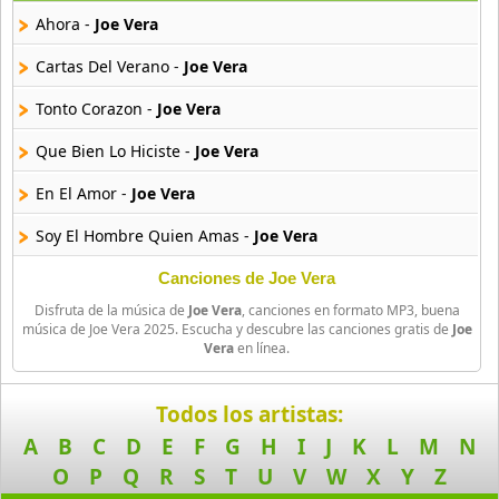
13 músicas online
Ahora -
Joe Vera
Bachateame Mama
Cartas Del Verano -
Joe Vera
12 músicas online
Tonto Corazon -
Joe Vera
Binomio De Oro
Que Bien Lo Hiciste -
Joe Vera
145 músicas online
En El Amor -
Joe Vera
Binomio de Oro de America
40 músicas online
Soy El Hombre Quien Amas -
Joe Vera
Canciones de Joe Vera
Carlos y Alejandra
16 músicas online
Disfruta de la música de
Joe Vera
, canciones en formato MP3, buena
música de Joe Vera 2025. Escucha y descubre las canciones gratis de
Joe
Vera
en línea.
Chili Fernandez
14 músicas online
Todos los artistas:
Cromo X
A
B
C
D
E
F
G
H
I
J
K
L
M
N
10 músicas online
O
P
Q
R
S
T
U
V
W
X
Y
Z