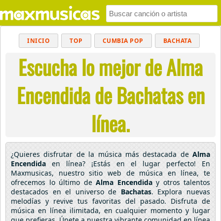
INICIO
TOP
CUMBIA POP
BACHATA
Escucha lo mejor de Alma
POP
MUSICA CRISTIANA
REGGAETON
BALADAS
ALTERNATIVO
ELECTRÓNICA
Encendida de Bachatas en
CUMBIAS
línea.
¿Quieres disfrutar de la música más destacada de
Alma
Encendida
en línea? ¡Estás en el lugar perfecto! En
Maxmusicas, nuestro sitio web de música en línea, te
ofrecemos lo último de
Alma Encendida
y otros talentos
destacados en el universo de
Bachatas
. Explora nuevas
melodías y revive tus favoritas del pasado. Disfruta de
música en línea ilimitada, en cualquier momento y lugar
que prefieras. Únete a nuestra vibrante comunidad en línea