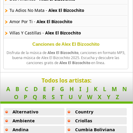
14 músicas online
Tu Adios No Mata -
Alex El Bizcochito
Cromo X
Amor Por Ti -
Alex El Bizcochito
10 músicas online
Villas Y Castillas -
Alex El Bizcochito
Daniel Santa Cruz
Canciones de Alex El Bizcochito
15 músicas online
Disfruta de la música de
Alex El Bizcochito
, canciones en formato MP3,
buena música de Alex El Bizcochito 2025. Escucha y descubre las
Daniel Segura
canciones gratis de
Alex El Bizcochito
en línea.
13 músicas online
Todos los artistas:
Dne
6 músicas online
A
B
C
D
E
F
G
H
I
J
K
L
M
N
O
P
Q
R
S
T
U
V
W
X
Y
Z
El Chaval
19 músicas online
Alternativo
Country
Ambiente
Criollas
El Danny
10 músicas online
Andina
Cumbia Boliviana