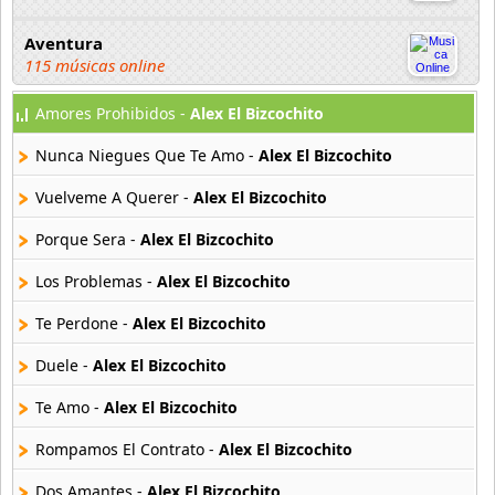
Aventura
115 músicas online
Amores Prohibidos -
Alex El Bizcochito
Bachata Hits
13 músicas online
Nunca Niegues Que Te Amo -
Alex El Bizcochito
Bachateame Mama
Vuelveme A Querer -
Alex El Bizcochito
12 músicas online
Porque Sera -
Alex El Bizcochito
Binomio De Oro
Los Problemas -
Alex El Bizcochito
145 músicas online
Te Perdone -
Alex El Bizcochito
Binomio de Oro de America
40 músicas online
Duele -
Alex El Bizcochito
Te Amo -
Alex El Bizcochito
Carlos y Alejandra
16 músicas online
Rompamos El Contrato -
Alex El Bizcochito
Dos Amantes -
Alex El Bizcochito
Chili Fernandez