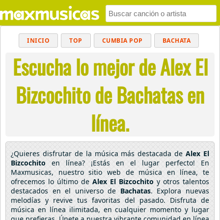
INICIO
TOP
CUMBIA POP
BACHATA
Escucha lo mejor de Alex El
POP
MUSICA CRISTIANA
REGGAETON
BALADAS
ALTERNATIVO
ELECTRÓNICA
Bizcochito de Bachatas en
CUMBIAS
línea.
¿Quieres disfrutar de la música más destacada de
Alex El
Bizcochito
en línea? ¡Estás en el lugar perfecto! En
Maxmusicas, nuestro sitio web de música en línea, te
ofrecemos lo último de
Alex El Bizcochito
y otros talentos
destacados en el universo de
Bachatas
. Explora nuevas
melodías y revive tus favoritas del pasado. Disfruta de
música en línea ilimitada, en cualquier momento y lugar
que prefieras. Únete a nuestra vibrante comunidad en línea