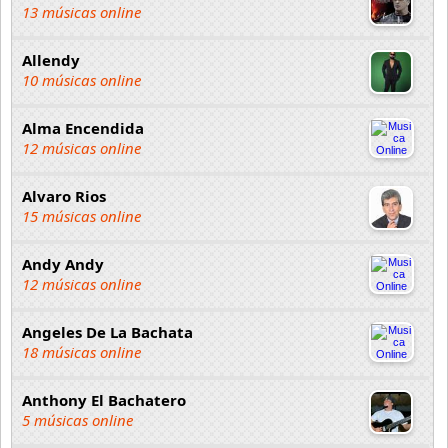
13 músicas online
Allendy
10 músicas online
Alma Encendida
12 músicas online
Alvaro Rios
15 músicas online
Andy Andy
12 músicas online
Angeles De La Bachata
18 músicas online
Anthony El Bachatero
5 músicas online