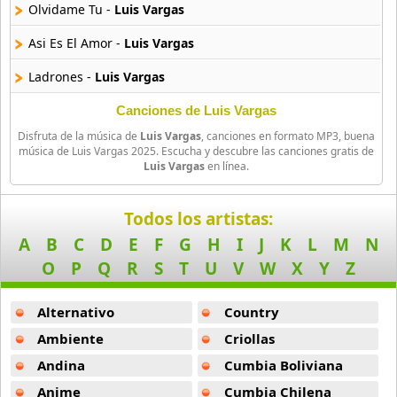
40 músicas online
Olvidame Tu -
Luis Vargas
Asi Es El Amor -
Luis Vargas
Carlos y Alejandra
16 músicas online
Ladrones -
Luis Vargas
Canciones de Luis Vargas
Chili Fernandez
14 músicas online
Disfruta de la música de
Luis Vargas
, canciones en formato MP3, buena
música de Luis Vargas 2025. Escucha y descubre las canciones gratis de
Luis Vargas
en línea.
Cromo X
10 músicas online
Todos los artistas:
Daniel Santa Cruz
A
B
C
D
E
F
G
H
I
J
K
L
M
N
15 músicas online
O
P
Q
R
S
T
U
V
W
X
Y
Z
Daniel Segura
13 músicas online
Alternativo
Country
Ambiente
Criollas
Dne
Andina
Cumbia Boliviana
6 músicas online
Anime
Cumbia Chilena