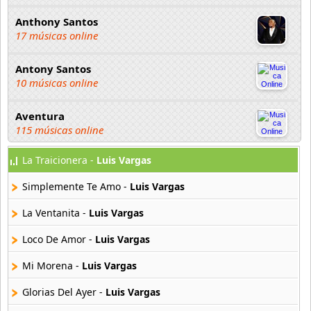
Anthony Santos
17 músicas online
Antony Santos
10 músicas online
Aventura
115 músicas online
La Traicionera -
Luis Vargas
Bachata Hits
13 músicas online
Simplemente Te Amo -
Luis Vargas
Bachateame Mama
La Ventanita -
Luis Vargas
12 músicas online
Loco De Amor -
Luis Vargas
Binomio De Oro
Mi Morena -
Luis Vargas
145 músicas online
Glorias Del Ayer -
Luis Vargas
Binomio de Oro de America