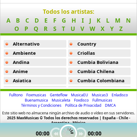
Daniel Santa Cruz
Todos los artistas:
15 músicas online
A
B
C
D
E
F
G
H
I
J
K
L
M
N
Daniel Segura
O
P
Q
R
S
T
U
V
W
X
Y
Z
13 músicas online
Alternativo
Country
Dne
6 músicas online
Ambiente
Criollas
Andina
Cumbia Boliviana
El Chaval
Anime
Cumbia Chilena
19 músicas online
Asiatica
Cumbia Colombiana
El Danny
Atevip
Cumbia Ecuatoriana
10 músicas online
Fulltono
Foxmusicas
Genteflow
MusicaEU
Musicas3
Enladisco
Bachatas
Cumbia Mexicana
Buenamusica
Musicaleta
Foxdisco
Fullmusicas
Términos y Condiciones
Política de Privacidad
DMCA
Baladas
Cumbia Pop
El Gringo De La Bachata
Este sitio web no almacena ningún archivo de audio o vídeo en sus servidores.
27 músicas online
Baladas De Oro
Cumbia Surena
2025 MaxMusicas © Todos los derechos reservados | España - Chile -
Argentina - México.
Baladas En Ingles
Cumbias
El Varon De La Bachata
00:00
00:00
Batucada
CumbiaSur
11 músicas online