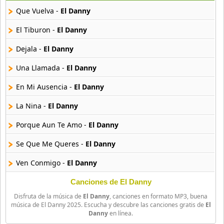
13 músicas online
Que Vuelva -
El Danny
Bachateame Mama
El Tiburon -
El Danny
12 músicas online
Dejala -
El Danny
Binomio De Oro
Una Llamada -
El Danny
145 músicas online
En Mi Ausencia -
El Danny
Binomio de Oro de America
40 músicas online
La Nina -
El Danny
Porque Aun Te Amo -
El Danny
Carlos y Alejandra
16 músicas online
Se Que Me Queres -
El Danny
Ven Conmigo -
El Danny
Chili Fernandez
14 músicas online
Canciones de El Danny
Disfruta de la música de
El Danny
, canciones en formato MP3, buena
Cromo X
música de El Danny 2025. Escucha y descubre las canciones gratis de
El
10 músicas online
Danny
en línea.